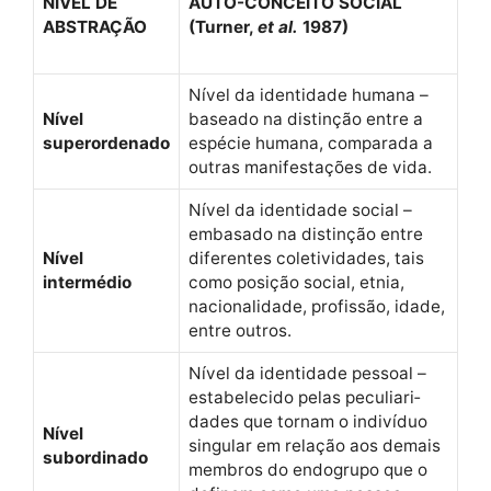
NÍVEL DE
AUTO-CONCEITO SOCIAL
ABSTRAÇÃO
(Turn­er,
et al.
1987)
Nív­el da iden­ti­dade humana –
Nív­el
basea­do na dis­tinção entre a
superordenado
espé­cie humana, com­para­da a
out­ras man­i­fes­tações de vida.
Nív­el da iden­ti­dade social –
embasa­do na dis­tinção entre
Nív­el
difer­entes cole­tivi­dades, tais
intermédio
como posição social, etnia,
nacional­i­dade, profis­são, idade,
entre outros.
Nív­el da iden­ti­dade pes­soal –
esta­b­ele­ci­do pelas pecu­liari­
dades que tor­nam o indi­ví­duo
Nív­el
sin­gu­lar em relação aos demais
subordinado
mem­bros do endo­grupo que o