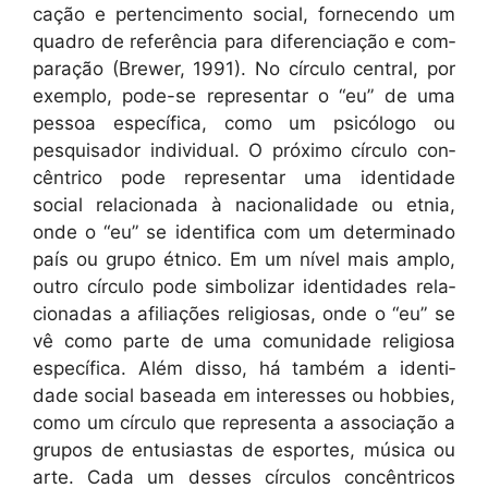
cação e per­tenci­men­to social, fornecen­do um
quadro de refer­ên­cia para difer­en­ci­ação e com­
para­ção (Brew­er, 1991). No cír­cu­lo cen­tral, por
exem­p­lo, pode-se rep­re­sen­tar o “eu” de uma
pes­soa especí­fi­ca, como um psicól­o­go ou
pesquisador indi­vid­ual. O próx­i­mo cír­cu­lo con­
cên­tri­co pode rep­re­sen­tar uma iden­ti­dade
social rela­ciona­da à nacional­i­dade ou etnia,
onde o “eu” se iden­ti­fi­ca com um deter­mi­na­do
país ou grupo étni­co. Em um nív­el mais amp­lo,
out­ro cír­cu­lo pode sim­bolizar iden­ti­dades rela­
cionadas a afil­i­ações reli­giosas, onde o “eu” se
vê como parte de uma comu­nidade reli­giosa
especí­fi­ca. Além dis­so, há tam­bém a iden­ti­
dade social basea­da em inter­ess­es ou hob­bies,
como um cír­cu­lo que rep­re­sen­ta a asso­ci­ação a
gru­pos de entu­si­as­tas de esportes, músi­ca ou
arte. Cada um dess­es cír­cu­los con­cên­tri­cos