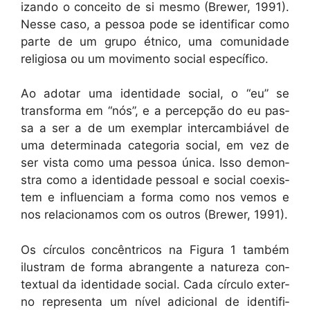
izan­do o con­ceito de si mes­mo (Brew­er, 1991).
Nesse caso, a pes­soa pode se iden­ti­ficar como
parte de um grupo étni­co, uma comu­nidade
reli­giosa ou um movi­men­to social específico.
Ao ado­tar uma iden­ti­dade social, o “eu” se
trans­for­ma em “nós”, e a per­cepção do eu pas­
sa a ser a de um exem­plar inter­cam­biáv­el de
uma deter­mi­na­da cat­e­go­ria social, em vez de
ser vista como uma pes­soa úni­ca. Isso demon­
stra como a iden­ti­dade pes­soal e social coex­is­
tem e influ­en­ci­am a for­ma como nos vemos e
nos rela­cionamos com os out­ros (Brew­er, 1991).
Os cír­cu­los con­cên­tri­cos na Figu­ra 1 tam­bém
ilus­tram de for­ma abrangente a natureza con­
tex­tu­al da iden­ti­dade social. Cada cír­cu­lo exter­
no rep­re­sen­ta um nív­el adi­cional de iden­ti­fi­