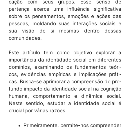
cação com seus gru­pos. Esse sen­so de
pertença exerce uma influên­cia sig­ni­fica­ti­va
sobre os pen­sa­men­tos, emoções e ações das
pes­soas, moldan­do suas inter­ações soci­ais e
sua visão de si mes­mas den­tro dessas
comunidades.
Este artícu­lo tem como obje­ti­vo explo­rar a
importân­cia da iden­ti­dade social em difer­entes
domínios, exam­i­nan­do os fun­da­men­tos teóri­
cos, evidên­cias empíri­c­as e impli­cações práti­
cas. Bus­ca-se apri­morar a com­preen­são do pro­
fun­do impacto da iden­ti­dade social na cog­nição
humana, com­por­ta­men­to e dinâmi­ca social.
Neste sen­ti­do, estu­dar a iden­ti­dade social é
cru­cial por várias razões:
Primeira­mente, per­mite-nos com­preen­der