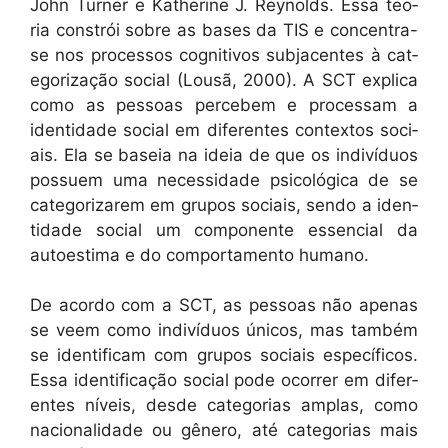
John Turn­er e Kather­ine J. Reynolds. Essa teo­
ria con­strói sobre as bases da TIS e con­cen­tra-
se nos proces­sos cog­ni­tivos sub­ja­centes à cat­
e­go­riza­ção social (Lousã, 2000). A SCT expli­ca
como as pes­soas percebem e proces­sam a
iden­ti­dade social em difer­entes con­tex­tos soci­
ais. Ela se baseia na ideia de que os indi­ví­du­os
pos­suem uma neces­si­dade psi­cológ­i­ca de se
cat­e­go­rizarem em gru­pos soci­ais, sendo a iden­
ti­dade social um com­po­nente essen­cial da
autoes­ti­ma e do com­por­ta­men­to humano.
De acor­do com a SCT, as pes­soas não ape­nas
se veem como indi­ví­du­os úni­cos, mas tam­bém
se iden­ti­fi­cam com gru­pos soci­ais especí­fi­cos.
Essa iden­ti­fi­cação social pode ocor­rer em difer­
entes níveis, des­de cat­e­go­rias amplas, como
nacional­i­dade ou gênero, até cat­e­go­rias mais