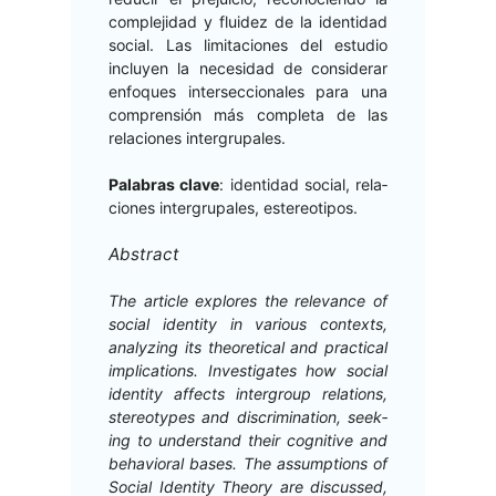
com­ple­ji­dad y flu­idez de la iden­ti­dad
social. Las lim­ita­ciones del estu­dio
incluyen la necesi­dad de con­sid­er­ar
enfo­ques inter­sec­cionales para una
com­pren­sión más com­ple­ta de las
rela­ciones intergrupales.
Pal­abras clave
: iden­ti­dad social, rela­
ciones inter­gru­pales, estereotipos.
Abstract
The arti­cle explores the rel­e­vance of
social iden­ti­ty in var­i­ous con­texts,
ana­lyz­ing its the­o­ret­i­cal and prac­ti­cal
impli­ca­tions. Inves­ti­gates how social
iden­ti­ty affects inter­group rela­tions,
stereo­types and dis­crim­i­na­tion, seek­
ing to under­stand their cog­ni­tive and
behav­ioral bases. The assump­tions of
Social Iden­ti­ty The­o­ry are dis­cussed,