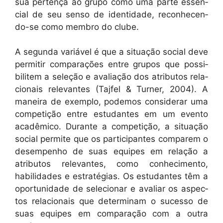
sua pertença ao grupo como uma parte essen­
cial de seu sen­so de iden­ti­dade, recon­hecen­
do-se como mem­bro do clube.
A segun­da var­iáv­el é que a situ­ação social deve
per­mi­tir com­para­ções entre gru­pos que pos­si­
bilitem a seleção e avali­ação dos atrib­u­tos rela­
cionais rel­e­vantes (Tajfel & Turn­er, 2004). A
maneira de exem­p­lo, podemos con­sid­er­ar uma
com­petição entre estu­dantes em um even­to
acadêmi­co. Durante a com­petição, a situ­ação
social per­mite que os par­tic­i­pantes com­parem o
desem­pen­ho de suas equipes em relação a
atrib­u­tos rel­e­vantes, como con­hec­i­men­to,
habil­i­dades e estraté­gias. Os estu­dantes têm a
opor­tu­nidade de sele­cionar e avaliar os aspec­
tos rela­cionais que deter­mi­nam o suces­so de
suas equipes em com­para­ção com a out­ra