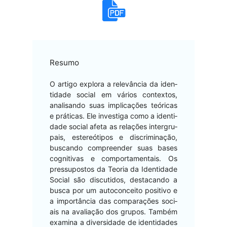
Resumo
O arti­go explo­ra a relevân­cia da iden­
ti­dade social em vários con­tex­tos,
anal­isan­do suas impli­cações teóri­c­as
e práti­cas. Ele inves­ti­ga como a iden­ti­
dade social afe­ta as relações inter­gru­
pais, estereóti­pos e dis­crim­i­nação,
bus­can­do com­preen­der suas bases
cog­ni­ti­vas e com­por­ta­men­tais. Os
pres­su­pos­tos da Teo­ria da Iden­ti­dade
Social são dis­cu­ti­dos, desta­can­do a
bus­ca por um auto­con­ceito pos­i­ti­vo e
a importân­cia das com­para­ções soci­
ais na avali­ação dos gru­pos. Tam­bém
exam­i­na a diver­si­dade de iden­ti­dades