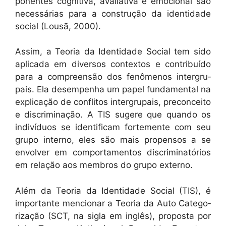
po­nentes cog­ni­ti­va, avalia­ti­va e emo­cional são
necessárias para a con­strução da iden­ti­dade
social (Lousã, 2000).
Assim, a Teo­ria da Iden­ti­dade Social tem sido
apli­ca­da em diver­sos con­tex­tos e con­tribuí­do
para a com­preen­são dos fenô­menos inter­gru­
pais. Ela desem­pen­ha um papel fun­da­men­tal na
expli­cação de con­fli­tos inter­gru­pais, pre­con­ceito
e dis­crim­i­nação. A TIS sug­ere que quan­do os
indi­ví­du­os se iden­ti­fi­cam forte­mente com seu
grupo inter­no, eles são mais propen­sos a se
envolver em com­por­ta­men­tos dis­crim­i­natórios
em relação aos mem­bros do grupo externo.
Além da Teo­ria da Iden­ti­dade Social (TIS), é
impor­tante men­cionar a Teo­ria da Auto Cat­e­go­
riza­ção (SCT, na sigla em inglês), pro­pos­ta por