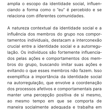
amplia o escopo da iden­ti­dade social, influ­en­
cian­do a for­ma como o “eu” é perce­bido e se
rela­ciona com difer­entes comunidades.
A natureza con­tex­tu­al da iden­ti­dade social e a
influên­cia dos mem­bros do grupo nos com­por­
ta­men­tos indi­vid­u­ais, desta­cam a inter­conexão
cru­cial entre a iden­ti­dade social e a autor­reg­u­
lação. Os indi­ví­du­os são forte­mente influ­en­ci­a­
dos pelas ações e com­por­ta­men­tos dos mem­
bros do grupo, bus­can­do imi­tar suas ações e
evi­tan­do o que ess­es mem­bros não fazem. Isso
exem­pli­fi­ca a importân­cia da iden­ti­dade social
na autor­reg­u­lação, que envolve a coor­de­nação
dos proces­sos afe­tivos e com­por­ta­men­tais para
man­ter uma per­cepção pos­i­ti­va de si mes­mo,
ao mes­mo tem­po em que se com­por­ta de
maneira social­mente ade­qua­da e tra­bal­ha em