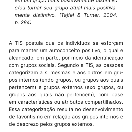
em um grupo mais pos­i­ti­va­mente dis­tin­ti­vo
e/ou tornar seu grupo atu­al mais pos­i­ti­va­
mente dis­tin­ti­vo. (Tajfel & Turn­er, 2004,
p. 284)
A TIS pos­tu­la que os indi­ví­du­os se esforçam
para man­ter um auto­con­ceito pos­i­ti­vo, o qual é
alcança­do, em parte, por meio da iden­ti­fi­cação
com gru­pos soci­ais. Segun­do a TIS, as pes­soas
cat­e­go­rizam a si mes­mas e aos out­ros em gru­
pos inter­nos (endo gru­pos, ou gru­pos aos quais
per­tencem) e gru­pos exter­nos (exo gru­pos, ou
gru­pos aos quais não per­tencem), com base
em car­ac­terís­ti­cas ou atrib­u­tos com­par­til­ha­dos.
Essa cat­e­go­riza­ção resul­ta no desen­volvi­men­to
de favoritismo em relação aos gru­pos inter­nos e
de despre­zo pelos gru­pos externos.