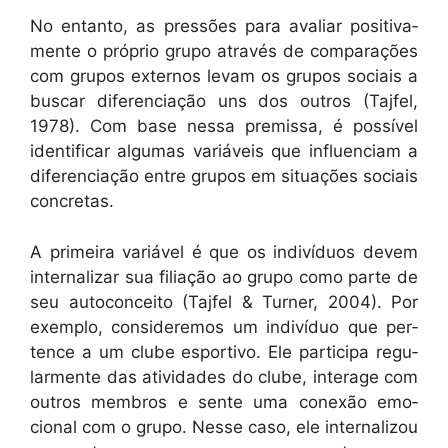
No entan­to, as pressões para avaliar pos­i­ti­va­
mente o próprio grupo através de com­para­ções
com gru­pos exter­nos lev­am os gru­pos soci­ais a
bus­car difer­en­ci­ação uns dos out­ros (Tajfel,
1978). Com base nes­sa pre­mis­sa, é pos­sív­el
iden­ti­ficar algu­mas var­iáveis que influ­en­ci­am a
difer­en­ci­ação entre gru­pos em situ­ações soci­ais
concretas.
A primeira var­iáv­el é que os indi­ví­du­os devem
inter­nalizar sua fil­i­ação ao grupo como parte de
seu auto­con­ceito (Tajfel & Turn­er, 2004). Por
exem­p­lo, con­sid­er­e­mos um indi­ví­duo que per­
tence a um clube esporti­vo. Ele par­tic­i­pa reg­u­
lar­mente das ativi­dades do clube, inter­age com
out­ros mem­bros e sente uma conexão emo­
cional com o grupo. Nesse caso, ele inter­nal­i­zou