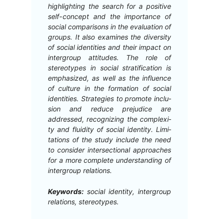
high­light­ing the search for a pos­i­tive
self-con­cept and the impor­tance of
social com­par­isons in the eval­u­a­tion of
groups. It also exam­ines the diver­si­ty
of social iden­ti­ties and their impact on
inter­group atti­tudes. The role of
stereo­types in social strat­i­fi­ca­tion is
empha­sized, as well as the influ­ence
of cul­ture in the for­ma­tion of social
iden­ti­ties. Strate­gies to pro­mote inclu­
sion and reduce prej­u­dice are
addressed, rec­og­niz­ing the com­plex­i­
ty and flu­id­i­ty of social iden­ti­ty. Lim­i­
ta­tions of the study include the need
to con­sid­er inter­sec­tion­al approach­es
for a more com­plete under­stand­ing of
inter­group relations.
Key­words:
social iden­ti­ty, inter­group
rela­tions, stereotypes.