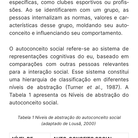
especí­fi­cas, como clubes esportivos ou profis­
sões. Ao se iden­ti­fi­carem com um grupo, as
pes­soas inter­nal­izam as nor­mas, val­ores e car­
ac­terís­ti­cas desse grupo, moldan­do seu auto­
con­ceito e influ­en­cian­do seu comportamento.
O auto­con­ceito social ref­ere-se ao sis­tema de
rep­re­sen­tações cog­ni­ti­vas do eu, basea­do em
com­para­ções com out­ras pes­soas rel­e­vantes
para a inter­ação social. Esse sis­tema con­sti­tui
uma hier­ar­quia de clas­si­fi­cação em difer­entes
níveis de abstração (Turn­er
et al.
, 1987). A
Tabela 1 apre­sen­ta os Níveis de abstração do
auto­con­ceito social.
Tabela 1
Níveis de abstração do autoconceito social
(adaptado de Lousã, 2000)