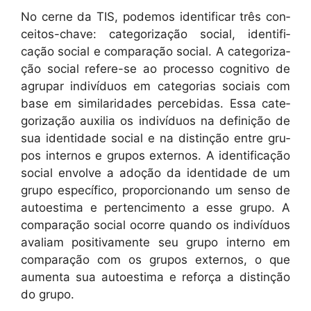
No cerne da TIS, podemos iden­ti­ficar três con­
ceitos-chave: cat­e­go­riza­ção social, iden­ti­fi­
cação social e com­para­ção social. A cat­e­go­riza­
ção social ref­ere-se ao proces­so cog­ni­ti­vo de
agru­par indi­ví­du­os em cat­e­go­rias soci­ais com
base em sim­i­lar­i­dades perce­bidas. Essa cat­e­
go­riza­ção aux­il­ia os indi­ví­du­os na definição de
sua iden­ti­dade social e na dis­tinção entre gru­
pos inter­nos e gru­pos exter­nos. A iden­ti­fi­cação
social envolve a adoção da iden­ti­dade de um
grupo especí­fi­co, pro­por­cio­nan­do um sen­so de
autoes­ti­ma e per­tenci­men­to a esse grupo. A
com­para­ção social ocorre quan­do os indi­ví­du­os
avaliam pos­i­ti­va­mente seu grupo inter­no em
com­para­ção com os gru­pos exter­nos, o que
aumen­ta sua autoes­ti­ma e reforça a dis­tinção
do grupo.