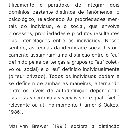
tifi­ca­mente o para­doxo de inte­grar dois
domínios bas­tante dis­tin­tos de fenô­menos: o
psi­cológi­co, rela­ciona­do às pro­priedades men­
tais do indi­ví­duo, e o social, que envolve
proces­sos, pro­priedades e pro­du­tos resul­tantes
das inter­re­lações entre os indi­ví­du­os. Nesse
sen­ti­do, as teo­rias da iden­ti­dade social his­tori­
ca­mente assumi­ram uma dis­tinção entre o “eu”
definido pelas pertenças a gru­pos (o “eu” cole­ti­
vo ou social) e o “eu” definido indi­vid­ual­mente
(o “eu” pri­va­do). Todos os indi­ví­du­os podem e
se definem de ambas as maneiras, alter­nan­do
entre os níveis de autodefinição depen­den­do
das pis­tas con­tex­tu­ais soci­ais sobre qual nív­el é
rel­e­vante ou útil no momen­to (Turn­er & Oakes,
1986).
Mar­i­lynn Brew­er (1991) explo­ra a dis­tinção