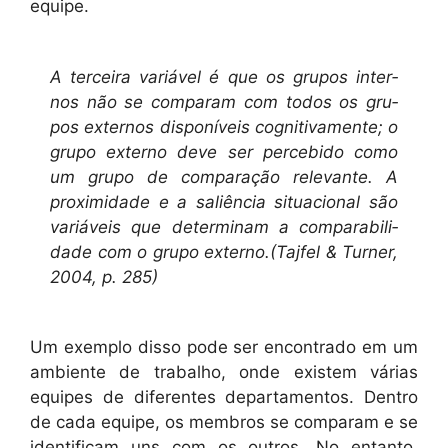
equipe.
A ter­ceira var­iáv­el é que os gru­pos inter­
nos não se com­param com todos os gru­
pos exter­nos disponíveis cog­ni­ti­va­mente; o
grupo exter­no deve ser perce­bido como
um grupo de com­para­ção rel­e­vante. A
prox­im­i­dade e a sal­iên­cia situa­cional são
var­iáveis que deter­mi­nam a com­pa­ra­bil­i­
dade com o grupo externo.(Tajfel & Turn­er,
2004, p. 285)
Um exem­p­lo dis­so pode ser encon­tra­do em um
ambi­ente de tra­bal­ho, onde exis­tem várias
equipes de difer­entes depar­ta­men­tos. Den­tro
de cada equipe, os mem­bros se com­param e se
iden­ti­fi­cam uns com os out­ros. No entan­to,