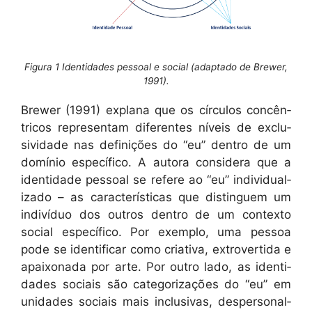
Figura 1 Identidades pessoal e social (adaptado de Brewer,
1991).
Brew­er (1991) explana que os cír­cu­los con­cên­
tri­cos rep­re­sen­tam difer­entes níveis de exclu­
sivi­dade nas definições do “eu” den­tro de um
domínio especí­fi­co. A auto­ra con­sid­era que a
iden­ti­dade pes­soal se ref­ere ao “eu” indi­vid­u­al­
iza­do – as car­ac­terís­ti­cas que dis­tinguem um
indi­ví­duo dos out­ros den­tro de um con­tex­to
social especí­fi­co. Por exem­p­lo, uma pes­soa
pode se iden­ti­ficar como cria­ti­va, extro­ver­ti­da e
apaixon­a­da por arte. Por out­ro lado, as iden­ti­
dades soci­ais são cat­e­go­riza­ções do “eu” em
unidades soci­ais mais inclu­si­vas, des­per­son­al­