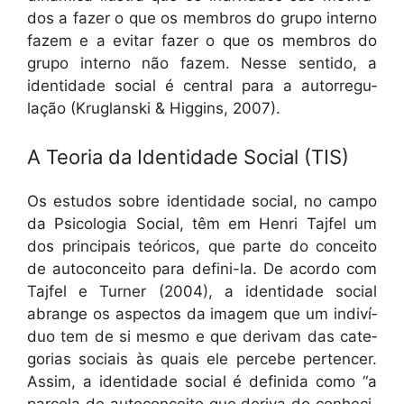
dos a faz­er o que os mem­bros do grupo inter­no
fazem e a evi­tar faz­er o que os mem­bros do
grupo inter­no não fazem. Nesse sen­ti­do, a
iden­ti­dade social é cen­tral para a autor­reg­u­
lação (Kruglan­s­ki & Hig­gins, 2007).
A Teoria da Identidade Social (TIS)
Os estu­dos sobre iden­ti­dade social, no cam­po
da Psi­colo­gia Social, têm em Hen­ri Tajfel um
dos prin­ci­pais teóri­cos, que parte do con­ceito
de auto­con­ceito para defi­ni-la. De acor­do com
Tajfel e Turn­er (2004), a iden­ti­dade social
abrange os aspec­tos da imagem que um indi­ví­
duo tem de si mes­mo e que derivam das cat­e­
go­rias soci­ais às quais ele percebe per­tencer.
Assim, a iden­ti­dade social é defini­da como “a