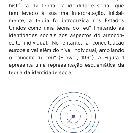
históri­ca da teo­ria da iden­ti­dade social, que
tem lev­a­do à sua má inter­pre­tação. Ini­cial­
mente, a teo­ria foi intro­duzi­da nos Esta­dos
Unidos como uma teo­ria do “eu”, lim­i­tan­do as
iden­ti­dades soci­ais aos aspec­tos do auto­con­
ceito indi­vid­ual. No entan­to, a con­ceitu­ação
europeia vai além do nív­el indi­vid­ual, amplian­do
o con­ceito de “eu” (Brew­er, 1991). A Figu­ra 1
apre­sen­ta uma rep­re­sen­tação esquemáti­ca da
teo­ria da iden­ti­dade social.