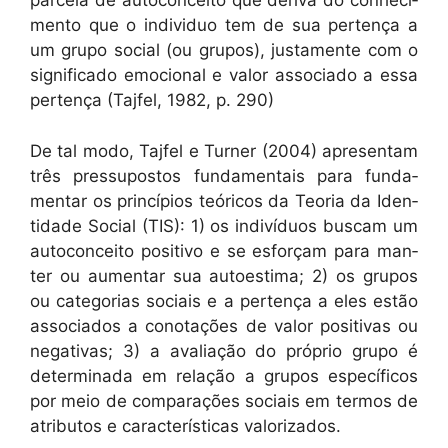
parcela de auto­con­ceito que deri­va do con­hec­i­
men­to que o indi­vid­uo tem de sua pertença a
um grupo social (ou gru­pos), jus­ta­mente com o
sig­nifi­ca­do emo­cional e val­or asso­ci­a­do a essa
pertença (Tajfel, 1982, p. 290)
De tal modo, Tajfel e Turn­er (2004) apre­sen­tam
três pres­su­pos­tos fun­da­men­tais para fun­da­
men­tar os princí­pios teóri­cos da Teo­ria da Iden­
ti­dade Social (TIS): 1) os indi­ví­du­os bus­cam um
auto­con­ceito pos­i­ti­vo e se esforçam para man­
ter ou aumen­tar sua autoes­ti­ma; 2) os gru­pos
ou cat­e­go­rias soci­ais e a pertença a eles estão
asso­ci­a­dos a cono­tações de val­or pos­i­ti­vas ou
neg­a­ti­vas; 3) a avali­ação do próprio grupo é
deter­mi­na­da em relação a gru­pos especí­fi­cos
por meio de com­para­ções soci­ais em ter­mos de
atrib­u­tos e car­ac­terís­ti­cas valorizados.