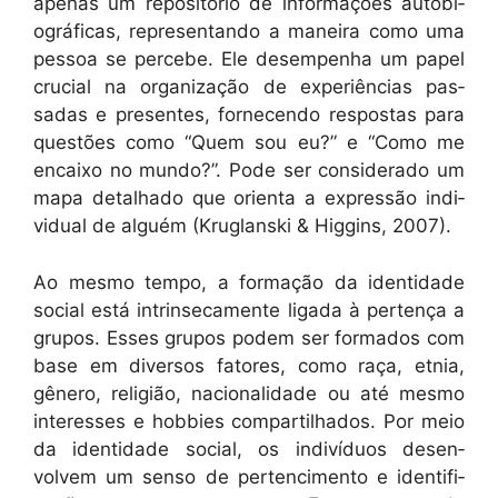
ape­nas um repositório de infor­mações auto­bi­
ográ­fi­cas, rep­re­sen­tan­do a maneira como uma
pes­soa se percebe. Ele desem­pen­ha um papel
cru­cial na orga­ni­za­ção de exper­iên­cias pas­
sadas e pre­sentes, fornecen­do respostas para
questões como “Quem sou eu?” e “Como me
encaixo no mun­do?”. Pode ser con­sid­er­a­do um
mapa detal­ha­do que ori­en­ta a expressão indi­
vid­ual de alguém (Kruglan­s­ki & Hig­gins, 2007).
Ao mes­mo tem­po, a for­mação da iden­ti­dade
social está intrin­se­ca­mente lig­a­da à pertença a
gru­pos. Ess­es gru­pos podem ser for­ma­dos com
base em diver­sos fatores, como raça, etnia,
gênero, religião, nacional­i­dade ou até mes­mo
inter­ess­es e hob­bies com­par­til­ha­dos. Por meio
da iden­ti­dade social, os indi­ví­du­os desen­
volvem um sen­so de per­tenci­men­to e iden­ti­fi­