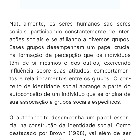
Nat­u­ral­mente, os seres humanos são seres
soci­ais, par­tic­i­pan­do con­stan­te­mente de inter­
ações soci­ais e se afil­ian­do a diver­sos gru­pos.
Ess­es gru­pos desem­pen­ham um papel cru­cial
na for­mação da per­cepção que os indi­ví­du­os
têm de si mes­mos e dos out­ros, exercendo
influên­cia sobre suas ati­tudes, com­por­ta­men­
tos e rela­ciona­men­tos entre os gru­pos. O con­
ceito de iden­ti­dade social abrange a parte do
auto­con­ceito de um indi­ví­duo que se orig­i­na de
sua asso­ci­ação a gru­pos soci­ais específicos.
O auto­con­ceito desem­pen­ha um papel essen­
cial na con­strução da iden­ti­dade social. Como
desta­ca­do por Brown (1998), vai além de ser