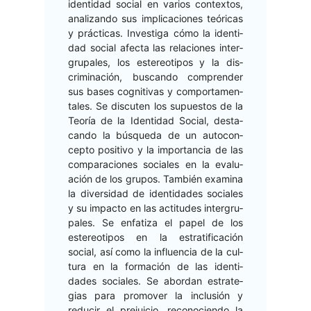
iden­ti­dad social en var­ios con­tex­tos,
anal­izan­do sus impli­ca­ciones teóri­c­as
y prác­ti­cas. Inves­ti­ga cómo la iden­ti­
dad social afec­ta las rela­ciones inter­
gru­pales, los estereoti­pos y la dis­
crim­i­nación, bus­can­do com­pren­der
sus bases cog­ni­ti­vas y com­por­ta­men­
tales. Se dis­cuten los supuestos de la
Teoría de la Iden­ti­dad Social, desta­
can­do la búsque­da de un auto­con­
cep­to pos­i­ti­vo y la impor­tan­cia de las
com­para­ciones sociales en la eval­u­
ación de los gru­pos. Tam­bién exam­i­na
la diver­si­dad de iden­ti­dades sociales
y su impacto en las acti­tudes inter­gru­
pales. Se enfa­ti­za el papel de los
estereoti­pos en la estrat­i­fi­cación
social, así como la influ­en­cia de la cul­
tura en la for­ma­ción de las iden­ti­
dades sociales. Se abor­dan estrate­
gias para pro­mover la inclusión y
reducir el pre­juicio, recono­cien­do la