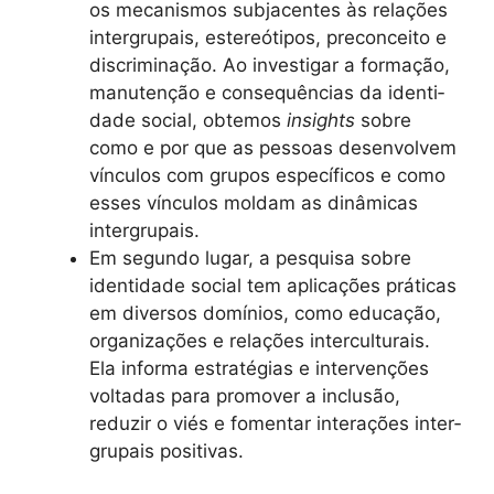
os mecan­is­mos sub­ja­centes às relações
inter­gru­pais, estereóti­pos, pre­con­ceito e
dis­crim­i­nação. Ao inves­ti­gar a for­mação,
manutenção e con­se­quên­cias da iden­ti­
dade social, obte­mos
insights
sobre
como e por que as pes­soas desen­volvem
vín­cu­los com gru­pos especí­fi­cos e como
ess­es vín­cu­los moldam as dinâmi­cas
intergrupais.
Em segun­do lugar, a pesquisa sobre
iden­ti­dade social tem apli­cações práti­cas
em diver­sos domínios, como edu­cação,
orga­ni­za­ções e relações inter­cul­tur­ais.
Ela infor­ma estraté­gias e inter­venções
voltadas para pro­mover a inclusão,
reduzir o viés e fomen­tar inter­ações inter­
gru­pais positivas.