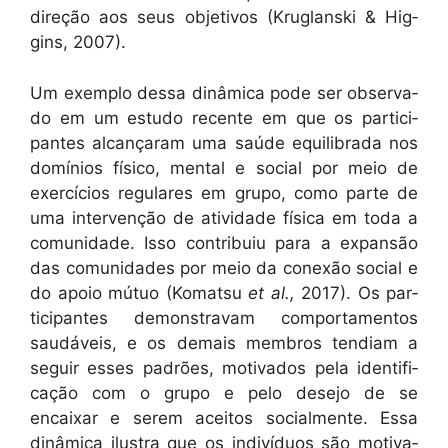
direção aos seus obje­tivos (Kruglan­s­ki & Hig­
gins, 2007).
Um exem­p­lo dessa dinâmi­ca pode ser obser­va­
do em um estu­do recente em que os par­tic­i­
pantes alcançaram uma saúde equi­li­bra­da nos
domínios físi­co, men­tal e social por meio de
exer­cí­cios reg­u­lares em grupo, como parte de
uma inter­venção de ativi­dade físi­ca em toda a
comu­nidade. Isso con­tribuiu para a expan­são
das comu­nidades por meio da conexão social e
do apoio mútuo (Komat­su
et al.,
2017). Os par­
tic­i­pantes demon­stravam com­por­ta­men­tos
saudáveis, e os demais mem­bros ten­di­am a
seguir ess­es padrões, moti­va­dos pela iden­ti­fi­
cação com o grupo e pelo dese­jo de se
encaixar e serem aceitos social­mente. Essa
dinâmi­ca ilus­tra que os indi­ví­du­os são moti­va­