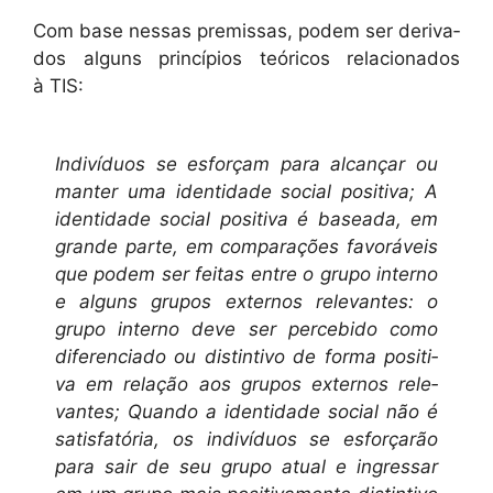
Com base nes­sas pre­mis­sas, podem ser deriva­
dos alguns princí­pios teóri­cos rela­ciona­dos
à TIS:
Indi­ví­du­os se esforçam para alcançar ou
man­ter uma iden­ti­dade social pos­i­ti­va; A
iden­ti­dade social pos­i­ti­va é basea­da, em
grande parte, em com­para­ções favoráveis
que podem ser feitas entre o grupo inter­no
e alguns gru­pos exter­nos rel­e­vantes: o
grupo inter­no deve ser perce­bido como
difer­en­ci­a­do ou dis­tin­ti­vo de for­ma pos­i­ti­
va em relação aos gru­pos exter­nos rel­e­
vantes; Quan­do a iden­ti­dade social não é
sat­is­fatória, os indi­ví­du­os se esforçarão
para sair de seu grupo atu­al e ingres­sar