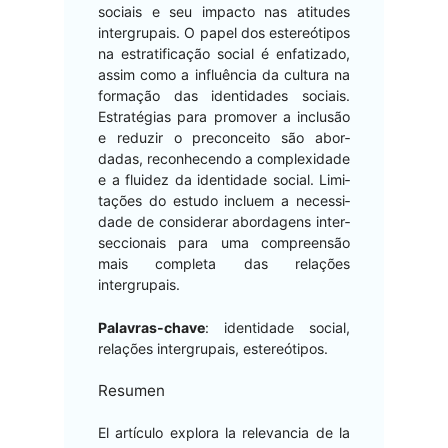
soci­ais e seu impacto nas ati­tudes
inter­gru­pais. O papel dos estereóti­pos
na estrat­i­fi­cação social é enfa­ti­za­do,
assim como a influên­cia da cul­tura na
for­mação das iden­ti­dades soci­ais.
Estraté­gias para pro­mover a inclusão
e reduzir o pre­con­ceito são abor­
dadas, recon­hecen­do a com­plex­i­dade
e a flu­idez da iden­ti­dade social. Lim­i­
tações do estu­do incluem a neces­si­
dade de con­sid­er­ar abor­da­gens inter­
sec­cionais para uma com­preen­são
mais com­ple­ta das relações
intergrupais.
Palavras-chave
: iden­ti­dade social,
relações inter­gru­pais, estereótipos.
Resumen
El artícu­lo explo­ra la rel­e­van­cia de la