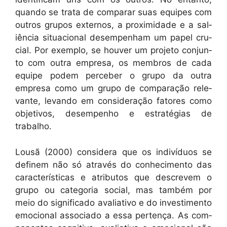
quan­do se tra­ta de com­parar suas equipes com
out­ros gru­pos exter­nos, a prox­im­i­dade e a sal­
iên­cia situa­cional desem­pen­ham um papel cru­
cial. Por exem­p­lo, se hou­ver um pro­je­to con­jun­
to com out­ra empre­sa, os mem­bros de cada
equipe podem perce­ber o grupo da out­ra
empre­sa como um grupo de com­para­ção rel­e­
vante, levan­do em con­sid­er­ação fatores como
obje­tivos, desem­pen­ho e estraté­gias de
trabalho.
Lousã (2000) con­sid­era que os indi­ví­du­os se
definem não só através do con­hec­i­men­to das
car­ac­terís­ti­cas e atrib­u­tos que descrevem o
grupo ou cat­e­go­ria social, mas tam­bém por
meio do sig­nifi­ca­do avalia­ti­vo e do inves­ti­men­to
emo­cional asso­ci­a­do a essa pertença. As com­