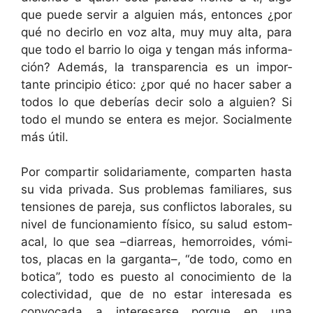
que puede servir a alguien más, entonces ¿por
qué no decir­lo en voz alta, muy muy alta, para
que todo el bar­rio lo oiga y ten­gan más infor­ma­
ción? Además, la trans­paren­cia es un impor­
tante prin­ci­pio éti­co: ¿por qué no hac­er saber a
todos lo que deberías decir solo a alguien? Si
todo el mun­do se entera es mejor. Social­mente
más útil.
Por com­par­tir sol­i­dari­a­mente, com­parten has­ta
su vida pri­va­da. Sus prob­le­mas famil­iares, sus
ten­siones de pare­ja, sus con­flic­tos lab­o­rales, su
niv­el de fun­cionamien­to físi­co, su salud estom­
acal, lo que sea –diar­reas, hemor­roides, vómi­
tos, pla­cas en la gar­gan­ta–, “de todo, como en
bot­i­ca”, todo es puesto al conocimien­to de la
colec­tivi­dad, que de no estar intere­sa­da es
con­vo­ca­da a intere­sarse porque en una