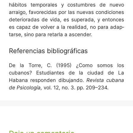
hábitos tem­po­rales y cos­tum­bres de nue­vo
arrai­go, favore­ci­das por las nuevas condi­ciones
dete­ri­o­radas de vida, es super­a­da, y entonces
es capaz de volver a la real­i­dad, no para adap­
tarse, sino para retar­la a ascender.
Referencias bibliográficas
De la Torre, C. (1995) ¿Como somos los
cubanos? Estu­di­antes de la ciu­dad de La
Habana respon­den dibu­jan­do.
Revista cubana
de Psi­cología,
vol. 12, no. 3. pp. 209–234.