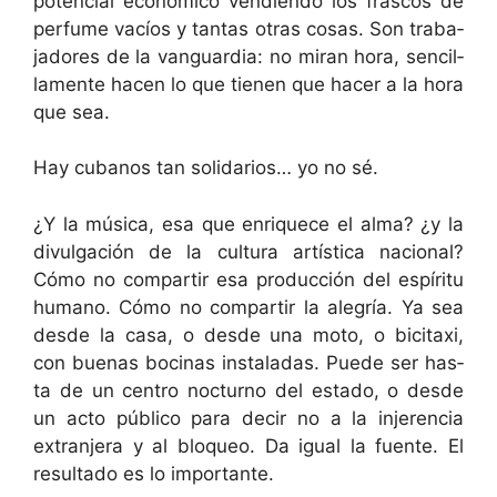
poten­cial económi­co ven­di­en­do los fras­cos de
per­fume vacíos y tan­tas otras cosas. Son tra­ba­
jadores de la van­guardia: no miran hora, sen­cil­
la­mente hacen lo que tienen que hac­er a la hora
que sea.
Hay cubanos tan sol­i­dar­ios… yo no sé.
¿Y la músi­ca, esa que enriquece el alma? ¿y la
divul­gación de la cul­tura artís­ti­ca nacional?
Cómo no com­par­tir esa pro­duc­ción del espíritu
humano. Cómo no com­par­tir la ale­gría. Ya sea
des­de la casa, o des­de una moto, o bic­i­taxi,
con bue­nas boci­nas insta­l­adas. Puede ser has­
ta de un cen­tro noc­turno del esta­do, o des­de
un acto públi­co para decir no a la injeren­cia
extran­jera y al blo­queo. Da igual la fuente. El
resul­ta­do es lo importante.