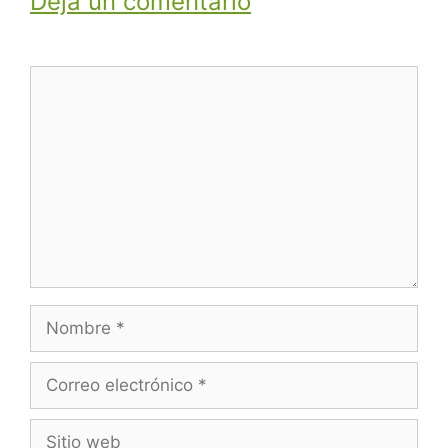
Deja un comentario
Comentario
Nombre
Correo
electrónico
Sitio