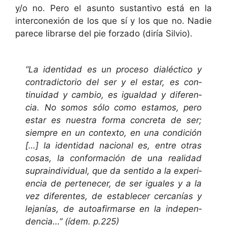
y/o no. Pero el asun­to sus­tan­ti­vo está en la
inter­conex­ión de los que sí y los que no. Nadie
parece librarse del pie forza­do (diría Silvio).
“La iden­ti­dad es un pro­ce­so dialéc­ti­co y
con­tra­dic­to­rio del ser y el estar, es con­
tinuidad y cam­bio, es igual­dad y difer­en­
cia. No somos sólo como esta­mos, pero
estar es nues­tra for­ma conc­re­ta de ser;
siem­pre en un con­tex­to, en una condi­ción
[…] la iden­ti­dad nacional es, entre otras
cosas, la con­for­ma­ción de una real­i­dad
suprain­di­vid­ual, que da sen­ti­do a la expe­ri­
en­cia de pertenecer, de ser iguales y a la
vez difer­entes, de estable­cer cer­canías y
lejanías, de autoafir­marse en la inde­pen­
den­cia…” (ídem. p.225)