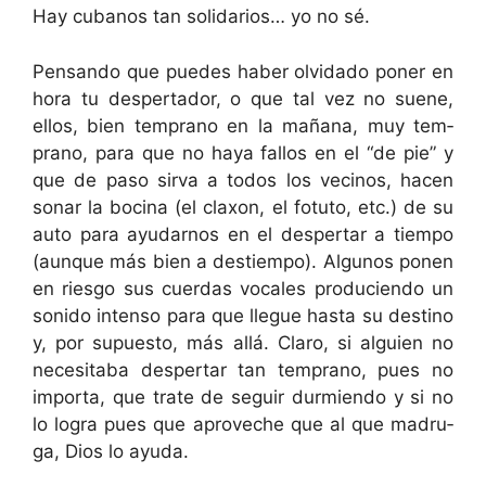
Hay cubanos tan sol­i­dar­ios… yo no sé.
Pen­san­do que puedes haber olvi­da­do pon­er en
hora tu des­per­ta­dor, o que tal vez no suene,
ellos, bien tem­pra­no en la mañana, muy tem­
pra­no, para que no haya fal­los en el “de pie” y
que de paso sir­va a todos los veci­nos, hacen
sonar la boci­na (el clax­on, el fotu­to, etc.) de su
auto para ayu­darnos en el des­per­tar a tiem­po
(aunque más bien a destiem­po). Algunos ponen
en ries­go sus cuer­das vocales pro­ducien­do un
sonido inten­so para que llegue has­ta su des­ti­no
y, por supuesto, más allá. Claro, si alguien no
nece­sita­ba des­per­tar tan tem­pra­no, pues no
impor­ta, que trate de seguir dur­mien­do y si no
lo logra pues que aproveche que al que madru­
ga, Dios lo ayuda.