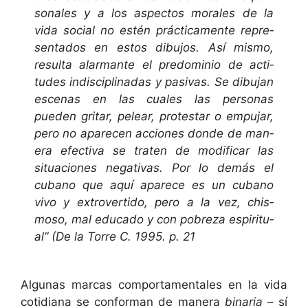
son­ales y a los aspec­tos morales de la
vida social no estén prác­ti­ca­mente rep­re­
sen­ta­dos en estos dibu­jos. Así mis­mo,
resul­ta alar­mante el pre­do­minio de acti­
tudes indis­ci­plinadas y pasi­vas. Se dibu­jan
esce­nas en las cuales las per­sonas
pueden gri­tar, pelear, protes­tar o empu­jar,
pero no apare­cen acciones donde de man­
era efec­ti­va se trat­en de mod­i­ficar las
situa­ciones neg­a­ti­vas. Por lo demás el
cubano que aquí aparece es un cubano
vivo y extro­ver­tido, pero a la vez, chis­
moso, mal edu­ca­do y con pobreza espir­i­tu­
al” (De la Torre C. 1995. p. 21
Algu­nas mar­cas com­por­ta­men­tales en la vida
cotid­i­ana se con­for­man de man­era
bina­ria
– sí