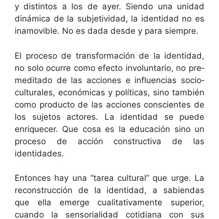
y dis­tin­tos a los de ayer. Sien­do una unidad
dinámi­ca de la sub­je­tivi­dad, la iden­ti­dad no es
inamovi­ble. No es dada des­de y para siempre.
El pro­ce­so de trans­for­ma­ción de la iden­ti­dad,
no solo ocurre como efec­to invol­un­tario, no pre­
med­i­ta­do de las acciones e influ­en­cias socio­
cul­tur­ales, económi­cas y políti­cas, sino tam­bién
como pro­duc­to de las acciones con­scientes de
los suje­tos actores. La iden­ti­dad se puede
enrique­cer. Que cosa es la edu­cación sino un
pro­ce­so de acción con­struc­ti­va de las
identidades.
Entonces hay una “tarea cul­tur­al” que urge. La
recon­struc­ción de la iden­ti­dad, a sabi­en­das
que ella emerge cual­i­ta­ti­va­mente supe­ri­or,
cuan­do la sen­so­ri­al­i­dad cotid­i­ana con sus