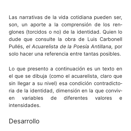
Las nar­ra­ti­vas de la vida cotid­i­ana pueden ser,
son, un aporte a la com­pren­sión de los ren­
glones (tor­ci­dos o no) de la iden­ti­dad. Quien lo
dude que con­sulte la obra de Luis Car­bonell
Pul­lés,
el Acuarelista de la Poesía Antil­lana,
por
solo hac­er una ref­er­en­cia entre tan­tas posibles.
Lo que pre­sen­to a con­tin­uación es un tex­to en
el que se dibu­ja (como el acuarelista, claro que
sin lle­gar a su niv­el) esa condi­ción con­tra­dic­to­
ria de la iden­ti­dad, dimen­sión en la que con­viv­
en vari­ables de difer­entes val­ores e
intensidades.
Desarrollo