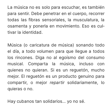
La músi­ca no es solo para escuchar, es tam­bién
para sen­tir. Debe pen­e­trar en el cuer­po, recor­rer
todas las fibras sen­so­ri­ales, la mus­cu­latu­ra, la
osa­men­ta y pon­er­la en movimien­to. Eso es cul­
ti­var la identidad.
Músi­ca (o car­i­catu­ra de músi­ca) sonan­do todo
el día, a todo vol­u­men para que llegue a todos
los rin­cones. Diga no al egoís­mo del con­sumo
musi­cal. Com­par­ta la músi­ca, inclu­so con
quienes no quier­an. Si es un reguetón, mucho
mejor. El reguetón es un pro­duc­to gen­uino para
com­par­tir, o mejor
repar­tir
sol­i­dari­a­mente, lo
quieras o no.
Hay cubanos tan sol­i­dar­ios… yo no sé.