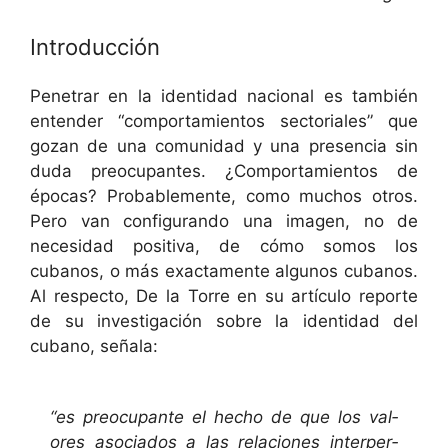
Introducción
Pen­e­trar en la iden­ti­dad nacional es tam­bién
enten­der “com­por­tamien­tos sec­to­ri­ales” que
gozan de una comu­nidad y una pres­en­cia sin
duda pre­ocu­pantes. ¿Com­por­tamien­tos de
épocas? Prob­a­ble­mente, como muchos otros.
Pero van con­fig­u­ran­do una ima­gen, no de
necesi­dad pos­i­ti­va, de cómo somos los
cubanos, o más exac­ta­mente algunos cubanos.
Al respec­to, De la Torre en su artícu­lo reporte
de su inves­ti­gación sobre la iden­ti­dad del
cubano, señala:
“es pre­ocu­pante el hecho de que los val­
ores aso­ci­a­dos a las rela­ciones inter­per­