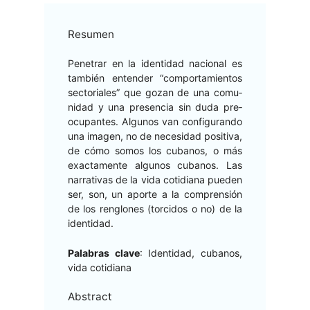
Resumen
Pen­e­trar en la iden­ti­dad nacional es
tam­bién enten­der “com­por­tamien­tos
sec­to­ri­ales” que gozan de una comu­
nidad y una pres­en­cia sin duda pre­
ocu­pantes. Algunos van con­fig­u­ran­do
una ima­gen, no de necesi­dad pos­i­ti­va,
de cómo somos los cubanos, o más
exac­ta­mente algunos cubanos. Las
nar­ra­ti­vas de la vida cotid­i­ana pueden
ser, son, un aporte a la com­pren­sión
de los ren­glones (tor­ci­dos o no) de la
identidad.
Pal­abras clave
: Iden­ti­dad, cubanos,
vida cotidiana
Abstract