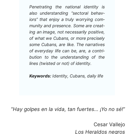
Pen­e­trat­ing the nation­al iden­ti­ty is
also under­stand­ing “sec­toral behav­
iors” that enjoy a tru­ly wor­ry­ing com­
mu­ni­ty and pres­ence. Some are cre­at­
ing an image, not nec­es­sar­i­ly pos­i­tive,
of what we Cubans, or more pre­cise­ly
some Cubans, are like. The nar­ra­tives
of every­day life can be, are, a con­tri­
bu­tion to the under­stand­ing of the
lines (twist­ed or not) of identity.
Key­words:
Iden­ti­ty, Cubans, dai­ly life
“
Hay golpes en la vida, tan fuertes… ¡Yo no sé!
”
Cesar Valle­jo
Los Her­al­dos negros