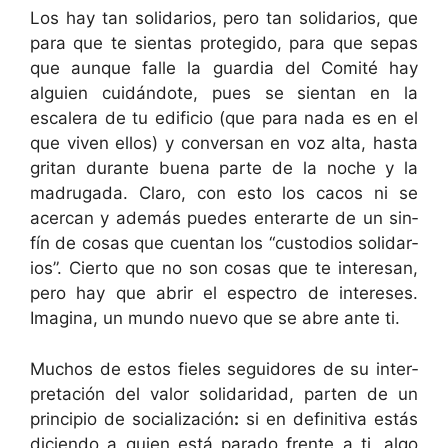
Los hay tan sol­i­dar­ios, pero tan sol­i­dar­ios, que
para que te sien­tas pro­te­gi­do, para que sepas
que aunque falle la guardia del Comité hay
alguien cuidán­dote, pues se sien­tan en la
escalera de tu edi­fi­cio (que para nada es en el
que viv­en ellos) y con­ver­san en voz alta, has­ta
gri­tan durante bue­na parte de la noche y la
madru­ga­da. Claro, con esto los cacos ni se
acer­can y además puedes enter­arte de un sin­
fín de cosas que cuen­tan los “cus­to­dios sol­i­dar­
ios”. Cier­to que no son cosas que te intere­san,
pero hay que abrir el espec­tro de intere­ses.
Imag­i­na, un mun­do nue­vo que se abre ante ti.
Muchos de estos fieles seguidores de su inter­
pretación del val­or sol­i­dari­dad, parten de un
prin­ci­pio de social­ización
:
si en defin­i­ti­va estás
dicien­do a quien está para­do frente a ti, algo