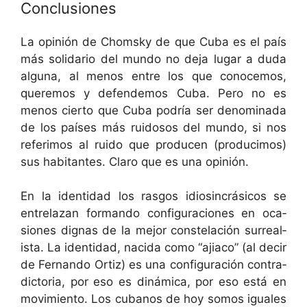
Conclusiones
La opinión de Chom­sky de que Cuba es el país
más sol­i­dario del mun­do no deja lugar a duda
algu­na, al menos entre los que cono­ce­mos,
quer­e­mos y defend­emos Cuba. Pero no es
menos cier­to que Cuba podría ser denom­i­na­da
de los país­es más rui­dosos del mun­do, si nos
refe­r­i­mos al rui­do que pro­ducen (pro­duci­mos)
sus habi­tantes. Claro que es una opinión.
En la iden­ti­dad los ras­gos idios­in­crási­cos se
entre­lazan for­man­do con­fig­u­ra­ciones en oca­
siones dig­nas de la mejor con­stelación sur­re­al­
ista. La iden­ti­dad, naci­da como “aji­a­co” (al decir
de Fer­nan­do Ortiz) es una con­fig­u­ración con­tra­
dic­to­ria, por eso es dinámi­ca, por eso está en
movimien­to. Los cubanos de hoy somos iguales