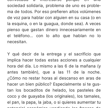
sociedad sol­i­daria, prob­le­ma de uno es prob­le­
ma de todos. Por eso pre­fieren altos volúmenes
de voz para hablar con alguien en su casa (o en
la esquina, o en la guagua, donde sea). A veces
pien­so que gas­tan dinero innece­sari­a­mente en
el telé­fono… con lo alto que hablan no lo
necesitan.
Y qué decir de la entre­ga y el sac­ri­fi­cio que
impli­ca hac­er todas estas acciones a cualquier
hora del día. Lo mis­mo a las 6 de la mañana (y
antes tam­bién), que a las 11 de la noche.
¿Cómo no restar horas al des­can­so en aras de
hac­er un bien públi­co? Espe­cial­mente si te gus­
tan los boca­di­tos de hela­do, los paste­les de
coco y de guaya­ba (los orig­i­nales), los tamales,
el pan, la papa, la jaba, o si quieres aumen­tar tu