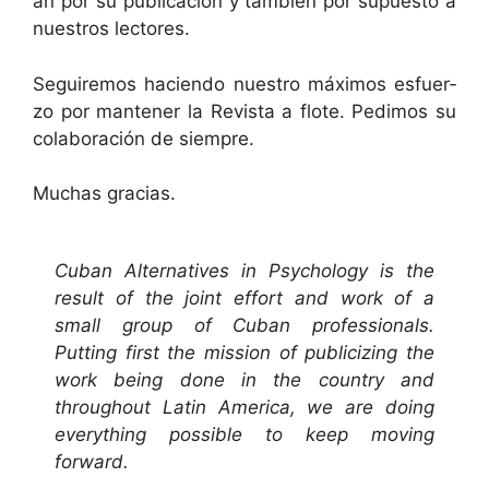
an por su pub­li­cación y tam­bién por supuesto a
nue­stros lectores.
Seguire­mos hacien­do nue­stro máx­i­mos esfuer­
zo por man­ten­er la Revista a flote. Ped­i­mos su
colab­o­ración de siempre.
Muchas gra­cias.
Cuban Alter­na­tives in Psy­chol­o­gy is the
result of the joint effort and work of a
small group of Cuban pro­fes­sion­als.
Putting first the mis­sion of pub­li­ciz­ing the
work being done in the coun­try and
through­out Latin Amer­i­ca, we are doing
every­thing pos­si­ble to keep mov­ing
forward.