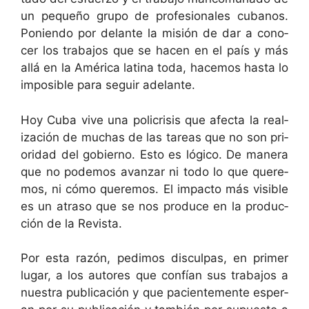
un pequeño grupo de pro­fe­sion­ales cubanos.
Ponien­do por delante la mis­ión de dar a cono­
cer los tra­ba­jos que se hacen en el país y más
allá en la Améri­ca lati­na toda, hace­mos has­ta lo
imposi­ble para seguir adelante.
Hoy Cuba vive una poli­cri­sis que afec­ta la real­
ización de muchas de las tar­eas que no son pri­
or­i­dad del gob­ier­no. Esto es lógi­co. De man­era
que no podemos avan­zar ni todo lo que quer­e­
mos, ni cómo quer­e­mos. El impacto más vis­i­ble
es un atra­so que se nos pro­duce en la pro­duc­
ción de la Revista.
Por esta razón, ped­i­mos dis­cul­pas, en primer
lugar, a los autores que con­fían sus tra­ba­jos a
nues­tra pub­li­cación y que pacien­te­mente esper­