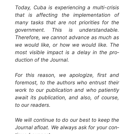
Today, Cuba is expe­ri­enc­ing a mul­ti-cri­sis
that is affect­ing the imple­men­ta­tion of
many tasks that are not pri­or­i­ties for the
gov­ern­ment. This is under­stand­able.
There­fore, we can­not advance as much as
we would like, or how we would like. The
most vis­i­ble impact is a delay in the pro­
duc­tion of the Journal.
For this rea­son, we apol­o­gize, first and
fore­most, to the authors who entrust their
work to our pub­li­ca­tion and who patient­ly
await its pub­li­ca­tion, and also, of course,
to our readers.
We will con­tin­ue to do our best to keep the
Jour­nal afloat. We always ask for your con­