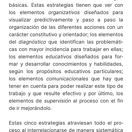
bási­cas. Estas estrate­gias tienen que ver con
los ele­men­tos
orga­ni­za­tivos
dis­eña­dos para
visu­alizar pre­dic­ti­va­mente y paso a paso la
orga­ni­zación de las difer­entes acciones con un
carác­ter con­sti­tu­ti­vo y ori­en­ta­dor; los ele­men­tos
del
diag­nós­ti­co
que iden­ti­f­i­can las prob­lemáti­
cas con may­or inci­den­cia para tra­ba­jar en ellas;
los ele­men­tos
educa­tivos
dis­eña­dos para for­
mar y desar­rol­lar conocimien­tos y habil­i­dades,
según los propósi­tos educa­tivos par­tic­u­lares;
los ele­men­tos
comu­ni­ca­cionales
que hay que
ten­er en cuen­ta para poder realizar este tipo de
tra­ba­jo y que resulte efec­ti­vo y por últi­mo, los
ele­men­tos de
super­visión
al pro­ce­so con el fin
de ir mejorándolo.
Estas cin­co estrate­gias atraviesan todo el pro­
ce­so al inter­rela­cionarse de man­era sis­temáti­ca