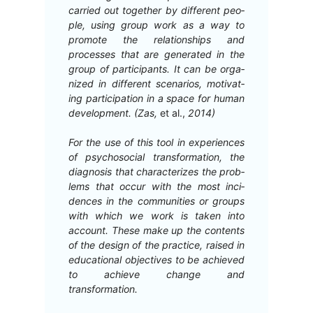
car­ried out togeth­er by dif­fer­ent peo­
ple, using group work as a way to
pro­mote the rela­tion­ships and
process­es that are gen­er­at­ed in the
group of par­tic­i­pants. It can be orga­
nized in dif­fer­ent sce­nar­ios, moti­vat­
ing par­tic­i­pa­tion in a space for human
devel­op­ment. (Zas,
et al.,
2014)
For the use of this tool in expe­ri­ences
of psy­choso­cial trans­for­ma­tion, the
diag­no­sis that char­ac­ter­izes the prob­
lems that occur with the most inci­
dences in the com­mu­ni­ties or groups
with which we work is tak­en into
account. These make up the con­tents
of the design of the prac­tice, raised in
edu­ca­tion­al objec­tives to be achieved
to achieve change and
transformation.