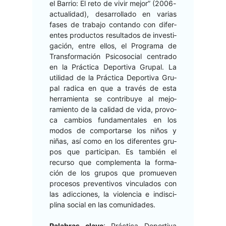
el Bar­rio: El reto de vivir mejor” (2006-
actu­al­i­dad), desar­rol­la­do en varias
fas­es de tra­ba­jo con­tan­do con difer­
entes pro­duc­tos resul­ta­dos de inves­ti­
gación, entre ellos, el Pro­gra­ma de
Trans­for­ma­ción Psi­coso­cial cen­tra­do
en la Prác­ti­ca Deporti­va Gru­pal. La
util­i­dad de la Prác­ti­ca Deporti­va Gru­
pal rad­i­ca en que a través de esta
her­ramien­ta se con­tribuye al mejo­
ramien­to de la cal­i­dad de vida, provo­
ca cam­bios fun­da­men­tales en los
mod­os de com­por­tarse los niños y
niñas, así como en los difer­entes gru­
pos que par­tic­i­pan. Es tam­bién el
recur­so que com­ple­men­ta la for­ma­
ción de los gru­pos que pro­mueven
pro­ce­sos pre­ven­tivos vin­cu­la­dos con
las adic­ciones, la vio­len­cia e indis­ci­
plina social en las comunidades.
Pal­abras clave
: Prác­ti­ca Deporti­va