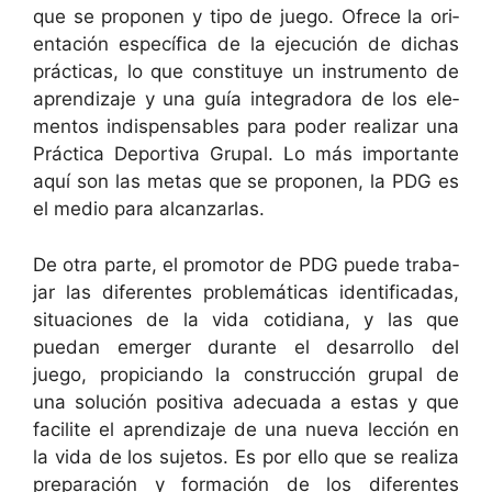
que se pro­po­nen y tipo de juego. Ofrece la ori­
entación especí­fi­ca de la eje­cu­ción de dichas
prác­ti­cas, lo que con­sti­tuye un instru­men­to de
apren­diza­je y una guía inte­grado­ra de los ele­
men­tos indis­pens­ables para poder realizar una
Prác­ti­ca Deporti­va Gru­pal. Lo más impor­tante
aquí son las metas que se pro­po­nen, la PDG es
el medio para alcanzarlas.
De otra parte, el pro­mo­tor de PDG puede tra­ba­
jar las difer­entes prob­lemáti­cas iden­ti­fi­cadas,
situa­ciones de la vida cotid­i­ana, y las que
puedan emerg­er durante el desar­rol­lo del
juego, prop­i­cian­do la con­struc­ción gru­pal de
una solu­ción pos­i­ti­va ade­cua­da a estas y que
facilite el apren­diza­je de una nue­va lec­ción en
la vida de los suje­tos. Es por ello que se real­iza
preparación y for­ma­ción de los difer­entes