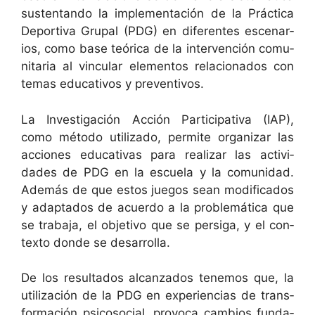
sus­ten­tan­do la imple­mentación de la Prác­ti­ca
Deporti­va Gru­pal (PDG) en difer­entes esce­nar­
ios, como base teóri­ca de la inter­ven­ción comu­
ni­taria al vin­cu­lar ele­men­tos rela­ciona­dos con
temas educa­tivos y preventivos.
La Inves­ti­gación Acción Par­tic­i­pa­ti­va (IAP),
como méto­do uti­liza­do, per­mite orga­ni­zar las
acciones educa­ti­vas para realizar las activi­
dades de PDG en la escuela y la comu­nidad.
Además de que estos jue­gos sean mod­i­fi­ca­dos
y adap­ta­dos de acuer­do a la prob­lemáti­ca que
se tra­ba­ja, el obje­ti­vo que se per­si­ga, y el con­
tex­to donde se desarrolla.
De los resul­ta­dos alcan­za­dos ten­emos que, la
uti­lización de la PDG en expe­ri­en­cias de trans­
for­ma­ción psi­coso­cial, provo­ca cam­bios fun­da­