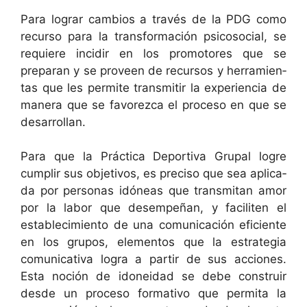
Para lograr cam­bios a través de la PDG como
recur­so para la trans­for­ma­ción psi­coso­cial, se
requiere incidir en los pro­mo­tores que se
preparan y se proveen de recur­sos y her­ramien­
tas que les per­mite trans­mi­tir la expe­ri­en­cia de
man­era que se favorez­ca el pro­ce­so en que se
desarrollan.
Para que la Prác­ti­ca Deporti­va Gru­pal logre
cumplir sus obje­tivos, es pre­ciso que sea apli­ca­
da por per­sonas idóneas que trans­mi­tan amor
por la labor que desem­peñan, y faciliten el
establec­imien­to de una comu­ni­cación efi­ciente
en los gru­pos, ele­men­tos que la estrate­gia
comu­nica­ti­va logra a par­tir de sus acciones.
Esta noción de idonei­dad se debe con­stru­ir
des­de un pro­ce­so for­ma­ti­vo que per­mi­ta la