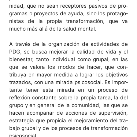
nidad, que no sean recep­tores pasivos de pro­
gra­mas o proyec­tos de ayu­da, sino los pro­tag­o­
nistas de la propia trans­for­ma­ción, que va
mucho más allá de la salud mental.
A través de la orga­ni­zación de activi­dades de
PDG, se bus­ca mejo­rar la cal­i­dad de vida y el
bien­es­tar, tan­to indi­vid­ual como gru­pal, en las
que se val­o­ra los mod­os de hac­er, que con­
tribuya en may­or medi­da a lograr los obje­tivos
traza­dos, con una mira­da psi­coso­cial. Es impor­
tante ten­er esta mira­da en un pro­ce­so de
reflex­ión con­stante sobre la propia tarea, la del
grupo y en gen­er­al de la comu­nidad, las que se
hacen acom­pañar de acciones de super­visión,
estrate­gia que prop­i­cia el mejo­ramien­to del tra­
ba­jo gru­pal y de los pro­ce­sos de trans­for­ma­ción
psicosocial.