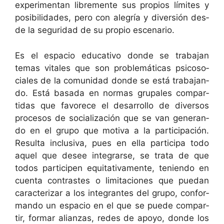
exper­i­men­tan libre­mente sus pro­pios límites y
posi­bil­i­dades, pero con ale­gría y diver­sión des­
de la seguri­dad de su pro­pio escenario.
Es el espa­cio educa­ti­vo donde se tra­ba­jan
temas vitales que son prob­lemáti­cas psi­coso­
ciales de la comu­nidad donde se está tra­ba­jan­
do. Está basa­da en nor­mas gru­pales com­par­
tidas que favorece el desar­rol­lo de diver­sos
pro­ce­sos de social­ización que se van generan­
do en el grupo que moti­va a la par­tic­i­pación.
Resul­ta inclu­si­va, pues en ella par­tic­i­pa todo
aquel que desee inte­grarse, se tra­ta de que
todos par­ticipen equi­tati­va­mente, tenien­do en
cuen­ta con­trastes o lim­ita­ciones que puedan
car­ac­teri­zar a los inte­grantes del grupo, con­for­
man­do un espa­cio en el que se puede com­par­
tir, for­mar alian­zas, redes de apoyo, donde los