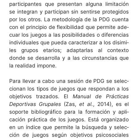
par­tic­i­pantes que pre­sen­tan algu­na lim­itación
se inte­gran y par­tic­i­pan sin sen­tirse pro­te­gi­dos
por los otros. La metodología de la PDG cuen­ta
con el prin­ci­pio de flex­i­bil­i­dad que per­mite ade­
cuar los jue­gos a las posi­bil­i­dades o difer­en­cias
indi­vid­uales que pue­da car­ac­teri­zar a los dis­im­i­
les gru­pos etar­ios; adap­tar­las al con­tex­to
donde se desar­rol­la y a las cir­cun­stan­cias que
la real­i­dad impone.
Para lle­var a cabo una sesión de PDG se selec­
cio­nan los tipos de jue­gos que respon­dan a los
obje­tivos traza­dos. El
Man­u­al de Prác­ti­cas
Deporti­vas Gru­pales
(Zas,
et al.
, 2014), es el
soporte bib­li­ográ­fi­co para la for­ma­ción y apli­
cación prác­ti­ca de los jue­gos. Está orga­ni­za­do
en un índice que per­mite la búsque­da y selec­
ción de jue­gos según obje­tivos psi­coso­ciales