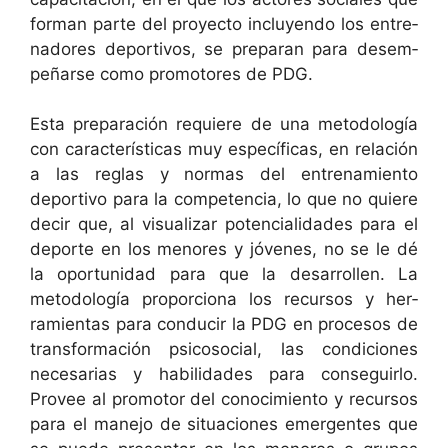
for­man parte del proyec­to incluyen­do los entre­
nadores deportivos, se preparan para desem­
peñarse como pro­mo­tores de PDG.
Esta preparación requiere de una metodología
con car­ac­terís­ti­cas muy especí­fi­cas, en relación
a las reglas y nor­mas del entre­namien­to
deporti­vo para la com­pe­ten­cia, lo que no quiere
decir que, al visu­alizar poten­cial­i­dades para el
deporte en los menores y jóvenes, no se le dé
la opor­tu­nidad para que la desar­rollen. La
metodología pro­por­ciona los recur­sos y her­
ramien­tas para con­ducir la PDG en pro­ce­sos de
trans­for­ma­ción psi­coso­cial, las condi­ciones
nece­sarias y habil­i­dades para con­seguir­lo.
Provee al pro­mo­tor del conocimien­to y recur­sos
para el mane­jo de situa­ciones emer­gentes que