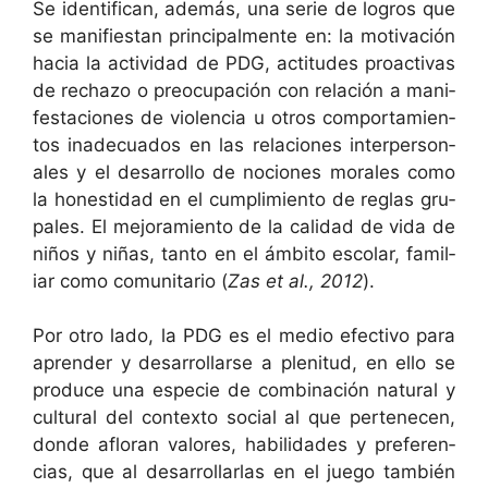
Se iden­ti­f­i­can, además, una serie de logros que
se man­i­fi­es­tan prin­ci­pal­mente en: la moti­vación
hacia la activi­dad de PDG, acti­tudes proac­ti­vas
de rec­ha­zo o pre­ocu­pación con relación a man­i­
festa­ciones de vio­len­cia u otros com­por­tamien­
tos inade­cua­dos en las rela­ciones inter­per­son­
ales y el desar­rol­lo de nociones morales como
la hon­esti­dad en el cumplim­ien­to de reglas gru­
pales. El mejo­ramien­to de la cal­i­dad de vida de
niños y niñas, tan­to en el ámbito esco­lar, famil­
iar como comu­ni­tario (
Zas et al., 2012
).
Por otro lado, la PDG es el medio efec­ti­vo para
apren­der y desar­rol­larse a plen­i­tud, en ello se
pro­duce una especie de com­bi­nación nat­ur­al y
cul­tur­al del con­tex­to social al que pertenecen,
donde aflo­ran val­ores, habil­i­dades y pref­er­en­
cias, que al desar­rol­lar­las en el juego tam­bién