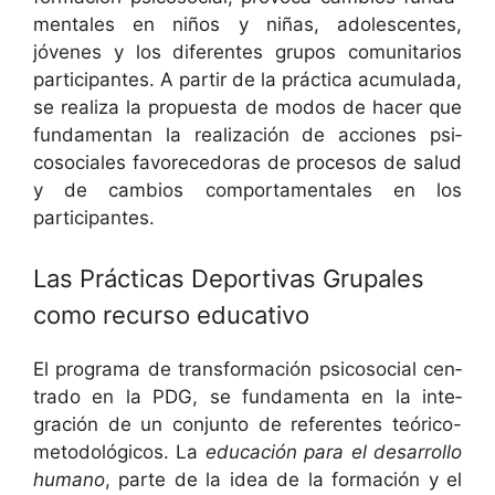
men­tales en niños y niñas, ado­les­centes,
jóvenes y los difer­entes gru­pos comu­ni­tar­ios
par­tic­i­pantes. A par­tir de la prác­ti­ca acu­mu­la­da,
se real­iza la prop­ues­ta de mod­os de hac­er que
fun­da­men­tan la real­ización de acciones psi­
coso­ciales favore­ce­do­ras de pro­ce­sos de salud
y de cam­bios com­por­ta­men­tales en los
participantes.
Las Prácticas Deportivas Grupales
como recurso educativo
El pro­gra­ma de trans­for­ma­ción psi­coso­cial cen­
tra­do en la PDG, se fun­da­men­ta en la inte­
gración de un con­jun­to de ref­er­entes teóri­co-
metodológi­cos. La
edu­cación para el desar­rol­lo
humano
, parte de la idea de la for­ma­ción y el