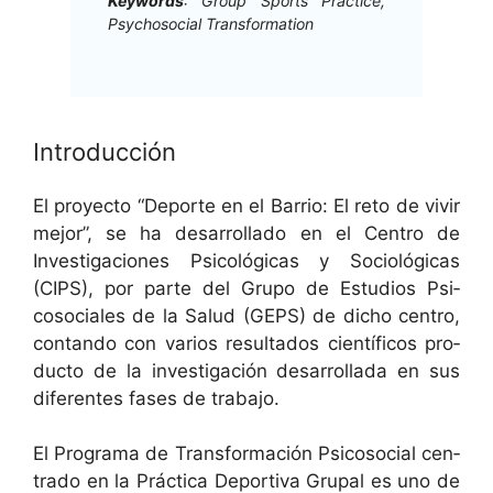
Key­words
: Group Sports Prac­tice,
Psy­choso­cial Transformation
Introducción
El proyec­to “Deporte en el Bar­rio: El reto de vivir
mejor”, se ha desar­rol­la­do en el Cen­tro de
Inves­ti­ga­ciones Psi­cológ­i­cas y Soci­ológ­i­cas
(CIPS), por parte del Grupo de Estu­dios Psi­
coso­ciales de la Salud (GEPS) de dicho cen­tro,
con­tan­do con var­ios resul­ta­dos cien­tí­fi­cos pro­
duc­to de la inves­ti­gación desar­rol­la­da en sus
difer­entes fas­es de trabajo.
El Pro­gra­ma de Trans­for­ma­ción Psi­coso­cial cen­
tra­do en la Prác­ti­ca Deporti­va Gru­pal es uno de