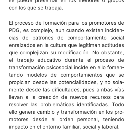
se puede pre­sen­tar en los menores o gru­pos
con los que se trabaja.
El pro­ce­so de for­ma­ción para los pro­mo­tores de
PDG, es com­ple­jo, aun cuan­do exis­ten inci­den­
cias de patrones de com­por­tamien­to social
enraiza­dos en la cul­tura que legit­i­man acti­tudes
que com­ple­jizan su mod­i­fi­cación. No obstante,
el tra­ba­jo educa­ti­vo durante el pro­ce­so de
trans­for­ma­ción psi­coso­cial incide en ello fomen­
tan­do mod­e­los de com­por­tamien­tos que se
prop­i­cian des­de las poten­cial­i­dades, y no sola­
mente des­de las difi­cul­tades, pues ambas vías
lle­van a la creación de nuevos recur­sos para
resolver las prob­lemáti­cas iden­ti­fi­cadas. Todo
ello gen­era cam­bio y trans­for­ma­ción en los pro­
mo­tores des­de el orden per­son­al, tenien­do
impacto en el entorno famil­iar, social y laboral.