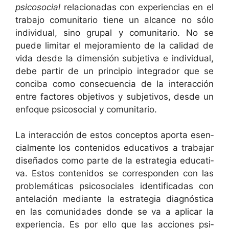
psi­coso­cial
rela­cionadas con expe­ri­en­cias en el
tra­ba­jo comu­ni­tario tiene un alcance no sólo
indi­vid­ual, sino gru­pal y comu­ni­tario. No se
puede lim­i­tar el mejo­ramien­to de la cal­i­dad de
vida des­de la dimen­sión sub­je­ti­va e indi­vid­ual,
debe par­tir de un prin­ci­pio inte­grador que se
con­ci­ba como con­se­cuen­cia de la inter­ac­ción
entre fac­tores obje­tivos y sub­je­tivos, des­de un
enfoque psi­coso­cial y comunitario.
La inter­ac­ción de estos con­cep­tos apor­ta esen­
cial­mente los con­tenidos educa­tivos a tra­ba­jar
dis­eña­dos como parte de la estrate­gia educa­ti­
va. Estos con­tenidos se cor­re­spon­den con las
prob­lemáti­cas psi­coso­ciales iden­ti­fi­cadas con
antelación medi­ante la estrate­gia diag­nós­ti­ca
en las comu­nidades donde se va a aplicar la
expe­ri­en­cia. Es por ello que las acciones psi­