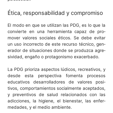
Ética, responsabilidad y compromiso
El modo en que se uti­lizan las PDG, es lo que la
con­vierte en una her­ramien­ta capaz de pro­
mover val­ores sociales éti­cos. Se debe evi­tar
un uso incor­rec­to de este recur­so téc­ni­co, gen­
er­ador de situa­ciones donde se pro­duz­ca agre­
sivi­dad, engaño o pro­tag­o­nis­mo exacerbado.
La PDG pri­or­iza aspec­tos lúdi­cos, recre­ativos, y
des­de esta per­spec­ti­va fomen­ta pro­ce­sos
educa­tivos desar­rol­ladores de val­ores pos­i­
tivos, com­por­tamien­tos social­mente acep­ta­dos,
y pre­ven­tivos de salud rela­ciona­dos con las
adic­ciones, la higiene, el bien­es­tar, las enfer­
medades, y el medio ambiente.