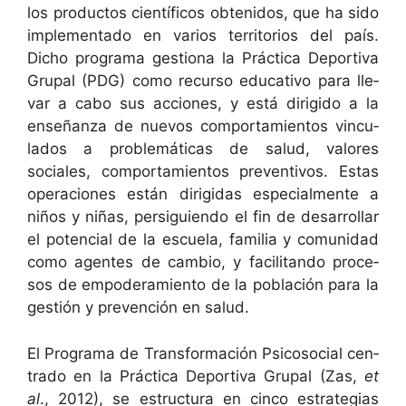
los pro­duc­tos cien­tí­fi­cos obtenidos, que ha sido
imple­men­ta­do en var­ios ter­ri­to­rios del país.
Dicho pro­gra­ma ges­tiona la Prác­ti­ca Deporti­va
Gru­pal (PDG) como recur­so educa­ti­vo para lle­
var a cabo sus acciones, y está dirigi­do a la
enseñan­za de nuevos com­por­tamien­tos vin­cu­
la­dos a prob­lemáti­cas de salud, val­ores
sociales, com­por­tamien­tos pre­ven­tivos. Estas
opera­ciones están dirigi­das espe­cial­mente a
niños y niñas, per­sigu­ien­do el fin de desar­rol­lar
el poten­cial de la escuela, famil­ia y comu­nidad
como agentes de cam­bio, y facil­i­tan­do pro­ce­
sos de empoderamien­to de la población para la
gestión y pre­ven­ción en salud.
El Pro­gra­ma de Trans­for­ma­ción Psi­coso­cial cen­
tra­do en la Prác­ti­ca Deporti­va Gru­pal (Zas,
et
al
., 2012), se estruc­tura en cin­co estrate­gias