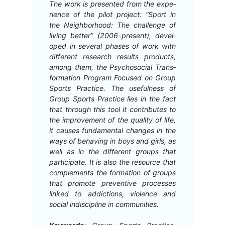
The work is pre­sent­ed from the expe­
ri­ence of the pilot project: “Sport in
the Neigh­bor­hood: The chal­lenge of
liv­ing bet­ter” (2006-present), devel­
oped in sev­er­al phas­es of work with
dif­fer­ent research results prod­ucts,
among them, the Psy­choso­cial Trans­
for­ma­tion Pro­gram Focused on Group
Sports Prac­tice. The use­ful­ness of
Group Sports Prac­tice lies in the fact
that through this tool it con­tributes to
the improve­ment of the qual­i­ty of life,
it caus­es fun­da­men­tal changes in the
ways of behav­ing in boys and girls, as
well as in the dif­fer­ent groups that
par­tic­i­pate. It is also the resource that
com­ple­ments the for­ma­tion of groups
that pro­mote pre­ven­tive process­es
linked to addic­tions, vio­lence and
social indis­ci­pline in communities.