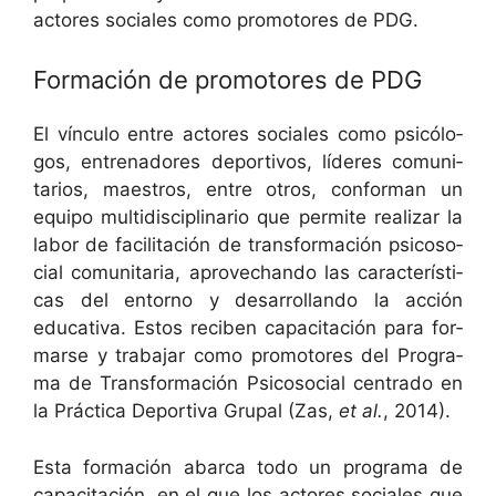
actores sociales como pro­mo­tores de PDG.
Formación de promotores de PDG
El vín­cu­lo entre actores sociales como psicól­o­
gos, entre­nadores deportivos, líderes comu­ni­
tar­ios, mae­stros, entre otros, con­for­man un
equipo mul­ti­dis­ci­pli­nario que per­mite realizar la
labor de facil­itación de trans­for­ma­ción psi­coso­
cial comu­ni­taria, aprovechan­do las car­ac­terís­ti­
cas del entorno y desar­rol­lan­do la acción
educa­ti­va. Estos reciben capac­itación para for­
marse y tra­ba­jar como pro­mo­tores del Pro­gra­
ma de Trans­for­ma­ción Psi­coso­cial cen­tra­do en
la Prác­ti­ca Deporti­va Gru­pal (Zas,
et al.
, 2014).
Esta for­ma­ción abar­ca todo un pro­gra­ma de
capac­itación, en el que los actores sociales que