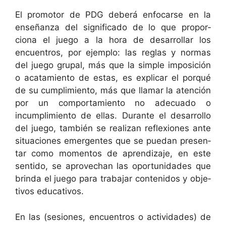
El pro­mo­tor de PDG deberá enfo­carse en la
enseñan­za del sig­nifi­ca­do de lo que pro­por­
ciona el juego a la hora de desar­rol­lar los
encuen­tros, por ejem­p­lo: las reglas y nor­mas
del juego gru­pal, más que la sim­ple imposi­ción
o acatamien­to de estas, es explicar el porqué
de su cumplim­ien­to, más que lla­mar la aten­ción
por un com­por­tamien­to no ade­cua­do o
incumplim­ien­to de ellas. Durante el desar­rol­lo
del juego, tam­bién se real­izan reflex­iones ante
situa­ciones emer­gentes que se puedan pre­sen­
tar como momen­tos de apren­diza­je, en este
sen­ti­do, se aprovechan las opor­tu­nidades que
brin­da el juego para tra­ba­jar con­tenidos y obje­
tivos educativos.
En las (sesiones, encuen­tros o activi­dades) de