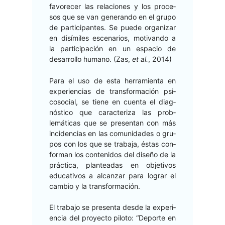
favore­cer las rela­ciones y los pro­ce­
sos que se van generan­do en el grupo
de par­tic­i­pantes. Se puede orga­ni­zar
en dis­ímiles esce­nar­ios, moti­van­do a
la par­tic­i­pación en un espa­cio de
desar­rol­lo humano. (Zas,
et al.
, 2014)
Para el uso de esta her­ramien­ta en
expe­ri­en­cias de trans­for­ma­ción psi­
coso­cial, se tiene en cuen­ta el diag­
nós­ti­co que car­ac­ter­i­za las prob­
lemáti­cas que se pre­sen­tan con más
inci­den­cias en las comu­nidades o gru­
pos con los que se tra­ba­ja, éstas con­
for­man los con­tenidos del dis­eño de la
prác­ti­ca, planteadas en obje­tivos
educa­tivos a alcan­zar para lograr el
cam­bio y la transformación.
El tra­ba­jo se pre­sen­ta des­de la expe­ri­
en­cia del proyec­to pilo­to: “Deporte en