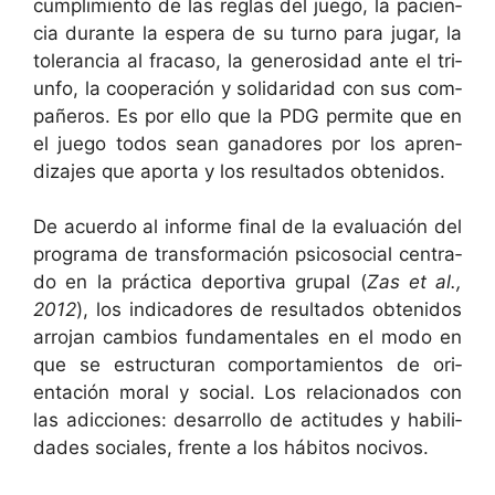
cumplim­ien­to de las reglas del juego, la pacien­
cia durante la espera de su turno para jugar, la
tol­er­an­cia al fra­ca­so, la gen­erosi­dad ante el tri­
un­fo, la coop­eración y sol­i­dari­dad con sus com­
pañeros. Es por ello que la PDG per­mite que en
el juego todos sean ganadores por los apren­
diza­jes que apor­ta y los resul­ta­dos obtenidos.
De acuer­do al informe final de la eval­u­ación del
pro­gra­ma de trans­for­ma­ción psi­coso­cial cen­tra­
do en la prác­ti­ca deporti­va gru­pal
(
Zas et al.,
2012
), los indi­cadores de resul­ta­dos obtenidos
arro­jan cam­bios fun­da­men­tales en el modo en
que se estruc­turan com­por­tamien­tos de ori­
entación moral y social. Los rela­ciona­dos con
las adic­ciones: desar­rol­lo de acti­tudes y habil­i­
dades sociales, frente a los hábitos nocivos.