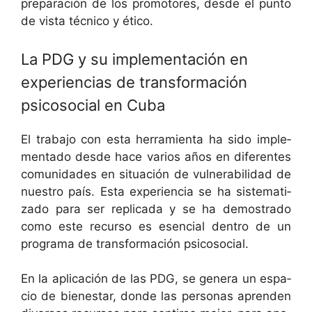
preparación de los pro­mo­tores, des­de el pun­to
de vista téc­ni­co y ético.
La PDG y su implementación en
experiencias de transformación
psicosocial en Cuba
El tra­ba­jo con esta her­ramien­ta ha sido imple­
men­ta­do des­de hace var­ios años en difer­entes
comu­nidades en situación de vul­ner­a­bil­i­dad de
nue­stro país. Esta expe­ri­en­cia se ha sis­tem­ati­
za­do para ser repli­ca­da y se ha demostra­do
como este recur­so es esen­cial den­tro de un
pro­gra­ma de trans­for­ma­ción psicosocial.
En la apli­cación de las PDG, se gen­era un espa­
cio de bien­es­tar, donde las per­sonas apren­den