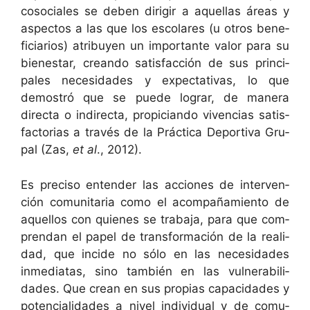
coso­ciales se deben diri­gir a aque­l­las áreas y
aspec­tos a las que los esco­lares (u otros ben­e­
fi­cia­r­ios) atribuyen un impor­tante val­or para su
bien­es­tar, cre­an­do sat­is­fac­ción de sus prin­ci­
pales necesi­dades y expec­ta­ti­vas, lo que
demostró que se puede lograr, de man­era
direc­ta o indi­rec­ta, prop­i­cian­do viven­cias sat­is­
fac­to­rias a través de la Prác­ti­ca Deporti­va Gru­
pal (Zas,
et al
., 2012).
Es pre­ciso enten­der las acciones de inter­ven­
ción comu­ni­taria como el acom­pañamien­to de
aque­l­los con quienes se tra­ba­ja, para que com­
pren­dan el papel de trans­for­ma­ción de la real­i­
dad, que incide no sólo en las necesi­dades
inmedi­atas, sino tam­bién en las vul­ner­a­bil­i­
dades. Que cre­an en sus propias capaci­dades y
poten­cial­i­dades a niv­el indi­vid­ual y de comu­