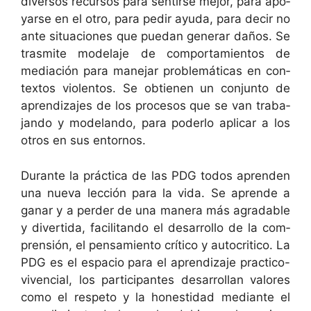
diver­sos recur­sos para sen­tirse mejor, para apo­
yarse en el otro, para pedir ayu­da, para decir no
ante situa­ciones que puedan gener­ar daños. Se
trasmite mod­e­la­je de com­por­tamien­tos de
mediación para mane­jar prob­lemáti­cas en con­
tex­tos vio­len­tos. Se obtienen un con­jun­to de
apren­diza­jes de los pro­ce­sos que se van tra­ba­
jan­do y mod­e­lando, para poder­lo aplicar a los
otros en sus entornos.
Durante la prác­ti­ca de las PDG todos apren­den
una nue­va lec­ción para la vida. Se aprende a
ganar y a perder de una man­era más agrad­able
y diver­ti­da, facil­i­tan­do el desar­rol­lo de la com­
pren­sión, el pen­samien­to críti­co y aut­o­criti­co. La
PDG es el espa­cio para el apren­diza­je prac­ti­co-
viven­cial, los par­tic­i­pantes desar­rol­lan val­ores
como el respeto y la hon­esti­dad medi­ante el