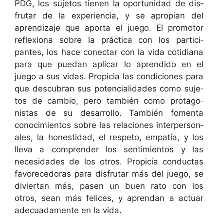
PDG, los suje­tos tienen la opor­tu­nidad de dis­
fru­tar de la expe­ri­en­cia, y se apropi­an del
apren­diza­je que apor­ta el juego. El pro­mo­tor
reflex­iona sobre la prác­ti­ca con los par­tic­i­
pantes, los hace conec­tar con la vida cotid­i­ana
para que puedan aplicar lo apren­di­do en el
juego a sus vidas. Prop­i­cia las condi­ciones para
que des­cubran sus poten­cial­i­dades como suje­
tos de cam­bio, pero tam­bién como pro­tag­o­
nistas de su desar­rol­lo. Tam­bién fomen­ta
conocimien­tos sobre las rela­ciones inter­per­son­
ales, la hon­esti­dad, el respeto, empatía, y los
lle­va a com­pren­der los sen­timien­tos y las
necesi­dades de los otros. Prop­i­cia con­duc­tas
favore­ce­do­ras para dis­fru­tar más del juego, se
divier­tan más, pasen un buen rato con los
otros, sean más felices, y apren­dan a actu­ar
ade­cuada­mente en la vida.