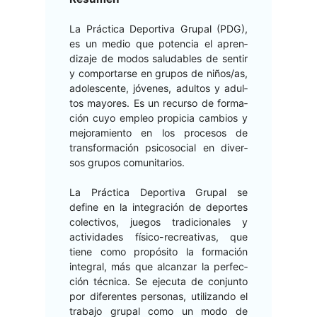
La Prác­ti­ca Deporti­va Gru­pal (PDG),
es un medio que poten­cia el apren­
diza­je de mod­os salud­ables de sen­tir
y com­por­tarse en gru­pos de niños/as,
ado­les­cente, jóvenes, adul­tos y adul­
tos may­ores. Es un recur­so de for­ma­
ción cuyo empleo prop­i­cia cam­bios y
mejo­ramien­to en los pro­ce­sos de
trans­for­ma­ción psi­coso­cial en diver­
sos gru­pos comunitarios.
La Prác­ti­ca Deporti­va Gru­pal se
define en la inte­gración de deportes
colec­tivos, jue­gos tradi­cionales y
activi­dades físi­co-recre­ati­vas, que
tiene como propósi­to la for­ma­ción
inte­gral, más que alcan­zar la per­fec­
ción téc­ni­ca. Se eje­cu­ta de con­jun­to
por difer­entes per­sonas, uti­lizan­do el
tra­ba­jo gru­pal como un modo de