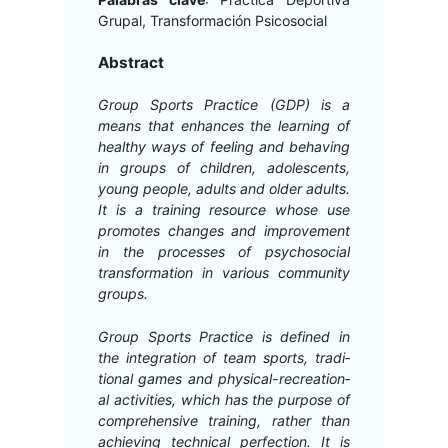
Gru­pal, Trans­for­ma­ción Psicosocial
Abstract
Group Sports Prac­tice (GDP) is a
means that enhances the learn­ing of
healthy ways of feel­ing and behav­ing
in groups of chil­dren, ado­les­cents,
young peo­ple, adults and old­er adults.
It is a train­ing resource whose use
pro­motes changes and improve­ment
in the process­es of psy­choso­cial
trans­for­ma­tion in var­i­ous com­mu­ni­ty
groups.
Group Sports Prac­tice is defined in
the inte­gra­tion of team sports, tra­di­
tion­al games and phys­i­cal-recre­ation­
al activ­i­ties, which has the pur­pose of
com­pre­hen­sive train­ing, rather than
achiev­ing tech­ni­cal per­fec­tion. It is