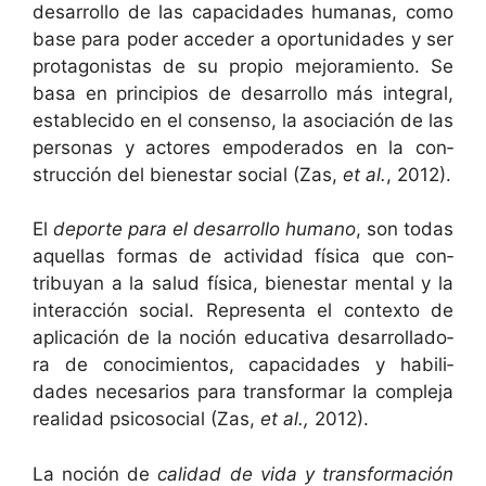
desar­rol­lo de las capaci­dades humanas, como
base para poder acced­er a opor­tu­nidades y ser
pro­tag­o­nistas de su pro­pio mejo­ramien­to. Se
basa en prin­ci­p­ios de desar­rol­lo más inte­gral,
estable­ci­do en el con­sen­so, la aso­ciación de las
per­sonas y actores empoder­a­dos en la con­
struc­ción del bien­es­tar social (Zas,
et al.
, 2012).
El
deporte para el desar­rol­lo humano
, son todas
aque­l­las for­mas de activi­dad físi­ca que con­
tribuyan a la salud físi­ca, bien­es­tar men­tal y la
inter­ac­ción social. Rep­re­sen­ta el con­tex­to de
apli­cación de la noción educa­ti­va desar­rol­lado­
ra de conocimien­tos, capaci­dades y habil­i­
dades nece­sar­ios para trans­for­mar la com­ple­ja
real­i­dad psi­coso­cial (Zas,
et al.,
2012).
La noción de
cal­i­dad de vida y trans­for­ma­ción