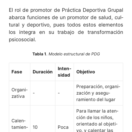
El rol de pro­mo­tor de Prác­ti­ca Deporti­va Gru­pal
abar­ca fun­ciones de un pro­mo­tor de salud, cul­
tur­al y deporti­vo, pues todos estos ele­men­tos
los inte­gra en su tra­ba­jo de trans­for­ma­ción
psicosocial.
Tabla 1
.
Modelo estructural de PDG
Inten­
Fase
Duración
Obje­ti­vo
si­dad
Preparación, orga­ni­
Orga­ni­
-
-
zación y ase­gu­
za­ti­va
ramien­to del lugar
Para lla­mar la aten­
ción de los niños,
Calen­
ori­en­ta­do al obje­ti­
tamien­
10
Poca
vo, y calen­tar las