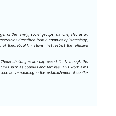
ag­er of the fam­i­ly, social groups, nations, also as an
, per­spec­tives described from a com­plex epis­te­mol­o­gy,
e­o­ret­i­cal lim­i­ta­tions that restrict the reflex­ive
ions. These chal­lenges are expressed first­ly though the
­tures such as cou­ples and fam­i­lies. This work aims
 inno­v­a­tive mean­ing in the estab­lish­ment of con­flu­