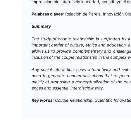
impre­scindible inter­dis­ci­pli­nar­iedad, con­sti­tuye el o
Pal­abras claves
: Relación de Pare­ja, Inno­vación Cien
Sum­ma­ry
The study of cou­ple rela­tion­ship is sup­port­ed by it
impor­tant car­ri­er of cul­ture, ethics and edu­ca­tion, a
allows us to pro­vide com­ple­men­tary and chal­leng­ing
inclu­sion of the cou­ple rela­tion­ship in the com­plex
Any social inter­ac­tion, show inter­ac­tiv­i­ty and sel
need to gen­er­ate con­cep­tu­al­iza­tions that respo
main­ly at propos­ing a con­cep­tu­al­iza­tion of the cou
ences and essen­tial interdisciplinarity.
Key words:
Cou­ple Rela­tion­ship, Sci­en­tif­ic Inno­va­