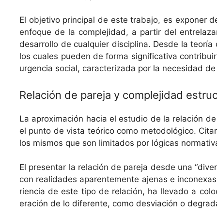
El obje­ti­vo prin­ci­pal de este tra­ba­jo, es expon­er
enfoque de la com­ple­ji­dad, a par­tir del entre­laz
desar­rol­lo de cualquier dis­ci­plina. Des­de la teor
los cuales pueden de for­ma sig­ni­fica­ti­va con­tribui
urgen­cia social, car­ac­ter­i­za­da por la necesi­dad de
Relación de pareja y complejidad estruc
La aprox­i­mación hacia el estu­dio de la relación de 
el pun­to de vista teóri­co como metodológi­co. Citan­
los mis­mos que son lim­i­ta­dos por lóg­i­cas nor­ma­ti
El pre­sen­tar la relación de pare­ja des­de una “diver
con real­i­dades aparente­mente aje­nas e inconexas, que
ri­en­cia de este tipo de relación, ha lle­va­do a colo­c
eración de lo difer­ente, como desviación o degrad