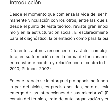
Introducción
Des­de el momen­to que comien­za la vida del ser hum
ma­nente vin­cu­lación con los otros, entre las que se
des­de el pun­to de vista teóri­co, reviste gran impor­t
mo y en la estruc­turación social. El esclarec­imien­t
para el diag­nós­ti­co, la ori­entación como para la ps
Difer­entes autores recono­cen el carác­ter com­ple­j
tura, en su for­ma­ción o en la for­ma de fun­cionamie
en con­stante cam­bio y relación con el con­tex­to hi
2010; Pittman, 2003).
En este tra­ba­jo se le otor­ga el pro­tag­o­nis­mo fu
ja por defini­ción, es pre­ciso ser dos, pero es ev
emerge de las inter­ac­ciones de sus miem­bros”. (Roj
común del tér­mi­no, tra­ta de auto-orga­ni­zación y e