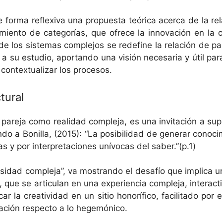
 de for­ma reflex­i­va una prop­ues­ta teóri­ca acer­ca de la
a­mien­to de cat­e­gorías, que ofrece la inno­vación en la
ía de los sis­temas com­ple­jos se rede­fine la relación de p
r a su estu­dio, apor­tan­do una visión nece­saria y útil para
 con­tex­tu­alizar los procesos.
tural
pare­ja como real­i­dad com­ple­ja, es una invitación a supe
do a Bonil­la, (2015): “La posi­bil­i­dad de gener­ar conoc
­vas y por inter­preta­ciones unívo­cas del saber.”(p.1)
­si­dad com­ple­ja”, va mostran­do el desafío que impli­ca una
 se artic­u­lan en una expe­ri­en­cia com­ple­ja, inter­ac­ti
ar la cre­ativi­dad en un sitio hon­orí­fi­co, facil­i­ta­do por
ación respec­to a lo hegemónico.