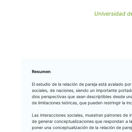
Universidad d
Resumen
El estu­dio de la relación de pare­ja está aval­a­do po
sociales, de naciones, sien­do un impor­tante por­ta­do
dios per­spec­ti­vas que sean descriptibles des­de una
de lim­ita­ciones teóri­c­as, que pueden restringir la i
Las inter­ac­ciones sociales, mues­tran patrones de int
de gener­ar con­cep­tu­al­iza­ciones que respon­dan a l
pon­er una con­cep­tu­al­ización de la relación de pare­