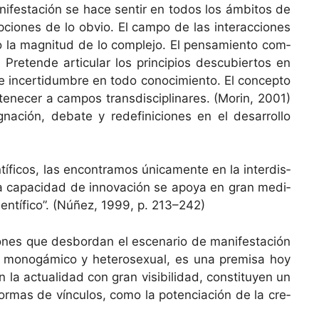
n­i­festación se hace sen­tir en todos los ámbitos de
p­ciones de lo obvio. El cam­po de las inter­ac­ciones
la mag­ni­tud de lo com­ple­jo. El pen­samien­to com­
re­tende artic­u­lar los prin­ci­p­ios des­cu­bier­tos en
 de incer­tidum­bre en todo conocimien­to. El con­cep­to
necer a cam­pos trans­dis­ci­pli­nares. (Morin, 2001)
nación, debate y redefini­ciones en el desar­rol­lo
­fi­cos, las encon­tramos úni­ca­mente en la inter­dis­
z, “…la capaci­dad de inno­vación se apoya en gran medi­
ien­tí­fi­co”. (Núñez, 1999, p. 213–242)
iones que des­bor­dan el esce­nario de man­i­festación
­lo monogámi­co y het­ero­sex­u­al, es una premisa hoy
 actu­al­i­dad con gran vis­i­bil­i­dad, con­sti­tuyen un
for­mas de vín­cu­los, como la poten­ciación de la cre­