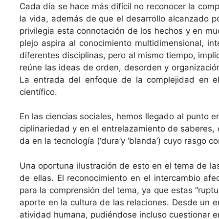
Cada día se hace más difí­cil no recono­cer la com­p
la vida, además de que el desar­rol­lo alcan­za­do po
priv­i­le­gia esta con­no­tación de los hechos y en 
ple­jo aspi­ra al conocimien­to mul­ti­di­men­sion­al, i
difer­entes dis­ci­plinas, pero al mis­mo tiem­po, impl
reúne las ideas de orden, des­or­den y orga­ni­zació
La entra­da del enfoque de la com­ple­ji­dad en el
científico.
En las cien­cias sociales, hemos lle­ga­do al pun­to e
ci­pli­nar­iedad y en el entre­laza­mien­to de saberes,
da en la tec­nología (‘dura’y ‘blan­da’) cuyo ras­go co
Una opor­tu­na ilus­tración de esto en el tema de las
de ellas. El reconocimien­to en el inter­cam­bio afec
para la com­pren­sión del tema, ya que estas “rup­turas”
aporte en la cul­tura de las rela­ciones. Des­de un en
ativi­dad humana, pudién­dose inclu­so cues­tionar en d