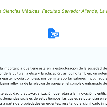
e Ciencias Médicas, Facultad Salvador Allende, La
r la impor­tan­cia que tiene esta en la estruc­turación de la sociedad d
r de la cul­tura, la éti­ca y la edu­cación, así como tam­bién, un potente
 epis­te­mología com­ple­ja, nos per­mite apor­tar saberes impug­nadore
nclusión reflex­i­va de la relación de pare­ja en el com­ple­jo entra­ma­d
er­ac­tivi­dad y auto-orga­ni­zación que retan a la inno­vación cien­tí­f
as deman­das sociales de estos tiem­pos, las cuales se poten­cian en est
ja a par­tir de propiedades emer­gentes, resaltan­do el sig­nifi­ca­do inno