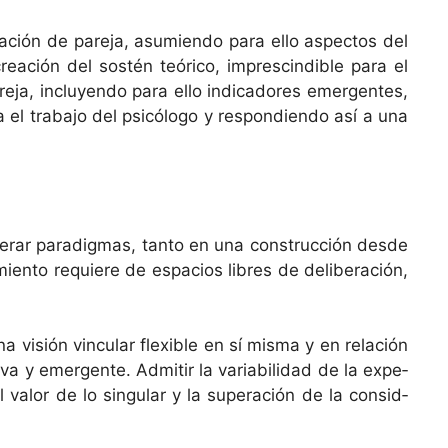
 relación de pare­ja, asum­ien­do para ello aspec­tos del
 creación del sostén teóri­co, impre­scindible para el
are­ja, incluyen­do para ello indi­cadores emer­gentes,
 el tra­ba­jo del psicól­o­go y respon­di­en­do así a una
r­ar par­a­dig­mas, tan­to en una con­struc­ción des­de
imien­to requiere de espa­cios libres de delib­eración,
 visión vin­cu­lar flex­i­ble en sí mis­ma y en relación
­va y emer­gente. Admi­tir la vari­abil­i­dad de la expe­
 el val­or de lo sin­gu­lar y la superación de la con­sid­