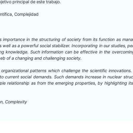
bje­ti­vo prin­ci­pal de este trabajo.
­tí­fi­ca, Complejidad
s impor­tance in the struc­tur­ing of soci­ety from its func­tion as man­
s well as a pow­er­ful social sta­bi­liz­er. Incor­po­rat­ing in our stud­ies
 knowl­edge. Such infor­ma­tion can be effec­tive in the over­com­ing of th
 web of a chang­ing and chal­leng­ing society.
f- orga­ni­za­tion­al pat­terns which chal­lenge the sci­en­tif­ic inno­va­t
nd to cur­rent social demands. Such demands increase in nuclear struc
­ple rela­tion­ship as from the emerg­ing prop­er­ties, by high­light­ing its
tion, Complexity