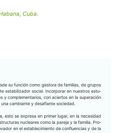
 Habana, Cuba.
es­de su fun­ción como gesto­ra de famil­ias, de gru­pos
 esta­bi­lizador social. Incor­po­rar en nue­stros estu­
s y com­ple­men­tar­ios, con acier­tos en la superación
o de una cam­biante y desafi­ante sociedad.
i­ca, esto se expre­sa en primer lugar, en la necesi­dad
ruc­turas nuclear­es como la pare­ja y la famil­ia. Pro­
­vador en el establec­imien­to de con­flu­en­cias y de la