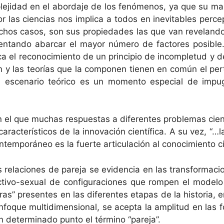
le­ji­dad en el abor­da­je de los fenó­menos, ya que su ma
r las cien­cias nos impli­ca a todos en inevita­bles per­ce
muchos casos, son sus propiedades las que van rev­e­lando 
nten­tan­do abar­car el may­or número de fac­tores posi­ble. P
i­ca el reconocimien­to de un prin­ci­pio de incom­ple­tud y
n y las teorías que la com­po­nen tienen en común el perte
 esce­nario teóri­co es un momen­to espe­cial de impu­g
n el que muchas respues­tas a difer­entes prob­le­mas cien­tí
 car­ac­terís­ti­cos de la inno­vación cien­tí­fi­ca. A su ve
n­tem­porá­neo es la fuerte artic­u­lación al conocimien­to c
 rela­ciones de pare­ja se evi­den­cia en las trans­for­ma­c
­ti­vo-sex­u­al de con­fig­u­ra­ciones que rompen el mod­e
 pre­sentes en las difer­entes eta­pas de la his­to­ria, en la
foque mul­ti­di­men­sion­al, se acep­ta la ampli­tud en las 
eter­mi­na­do pun­to el tér­mi­no “pare­ja”.