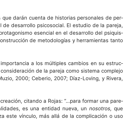
que darán cuen­ta de his­to­rias per­son­ales de per­
 desar­rol­lo psi­coso­cial. El estu­dio de la pare­ja,
ro­tag­o­nis­mo esen­cial en el desar­rol­lo del psiquis­
 con­struc­ción de metodologías y her­ramien­tas tan­to
 impor­tan­cia a los múlti­ples cam­bios en su estruc­
 con­sid­eración de la pare­ja como sis­tema com­ple­jo
s Muzio, 2000; Cebe­rio, 2007; Díaz-Lov­ing, y Rivera,
va creación, citan­do a Rojas: “…para for­mar una pare­
l­i­dades, es una enti­dad nue­va, un
nosotros,
que
za este vín­cu­lo, más allá de la com­pli­cación o uso