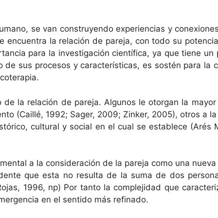
ano, se van con­struyen­do expe­ri­en­cias y conex­iones 
 encuen­tra la relación de pare­ja, con todo su poten­cial de
an­cia para la inves­ti­gación cien­tí­fi­ca, ya que tiene un p
o de sus pro­ce­sos y car­ac­terís­ti­cas, es sostén para la
icoterapia.
o de la relación de pare­ja. Algunos le otor­gan la may­or
n­to (Cail­lé, 1992; Sager, 2009; Zinker, 2005), otros a la
stóri­co, cul­tur­al y social en el cual se establece (Aré
n­da­men­tal a la con­sid­eración de la pare­ja como una nue­
i­dente que esta no resul­ta de la suma de dos per­son­a
as, 1996, np) Por tan­to la com­ple­ji­dad que car­ac­ter­i­
mer­gen­cia en el sen­ti­do más refinado.