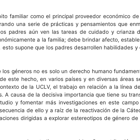
o famil­iar como el prin­ci­pal provee­dor económi­co de la
ran­do una serie de prác­ti­cas y pen­samien­tos que enmar
padres aún ven las tar­eas de cuida­do y cri­an­za de l
mi­ca­mente a la famil­ia; debe brindar afec­to, estable
 esto supone que los padres desar­rollen habil­i­dades y 
los géneros no es solo un dere­cho humano fun­da­men­t
z de este hecho, en var­ios país­es y en diver­sas áreas se
n­tex­to de la UCLV, el tra­ba­jo en relación a la línea d
os. A causa de la deci­si­va impor­tan­cia que tiene su tran
estu­dio y fomen­tar más inves­ti­ga­ciones en este cam­
­cuen­cia de ello y a raíz de la reac­ti­vación de la Cát
ciones dirigi­das a explo­rar estereoti­pos de género de pro­