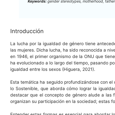
Key­words:
gen­der stereo­types, moth­er­hood, father
Introducción
La lucha por la igual­dad de género tiene antecedent
las mujeres. Dicha lucha, ha sido recono­ci­da a niv­
en 1946, el primer organ­is­mo de la ONU que tiene co
ha evolu­ciona­do a lo largo del tiem­po, pasan­do por 
igual­dad entre los sex­os (Higuera, 2021).
Esta temáti­ca ha segui­do pro­fun­dizán­dose con el d
lo Sostenible, que abor­da cómo lograr la igual­da
destacar que el con­cep­to de género alude a las for
orga­ni­zan su par­tic­i­pación en la sociedad; estas f
Enten­der estas for­mas es esen­cial para abor­dar l