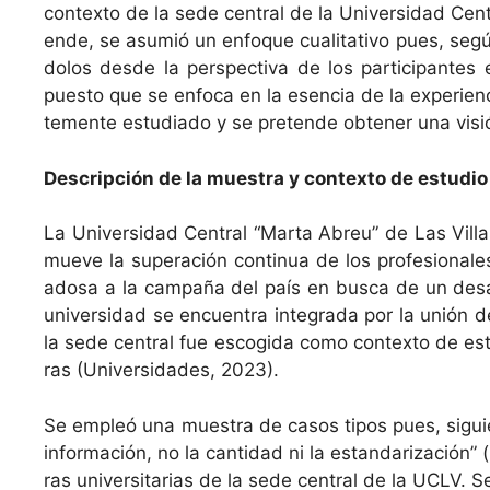
con­tex­to de la sede cen­tral de la Uni­ver­si­dad Cen­
ende, se asum­ió un enfoque cual­i­ta­ti­vo pues, se
do­los des­de la per­spec­ti­va de los par­tic­i­pant
puesto que se enfo­ca en la esen­cia de la expe­ri­en
te­mente estu­di­a­do y se pre­tende obten­er una visi
Descrip­ción de la mues­tra y con­tex­to de estudio
La Uni­ver­si­dad Cen­tral “Mar­ta Abreu” de Las Vil­
mueve la superación con­tin­ua de los pro­fe­sion­al
adosa a la cam­paña del país en bus­ca de un desar­rol
uni­ver­si­dad se encuen­tra integra­da por la unión d
la sede cen­tral fue escogi­da como con­tex­to de est
ras (Uni­ver­si­dades, 2023).
Se empleó una mues­tra de casos tipos pues, sigu­
infor­ma­ción, no la can­ti­dad ni la estandarización” (p.
ras uni­ver­si­tarias de la sede cen­tral de la UCLV. S