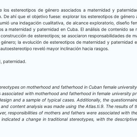
los estereoti­pos de género aso­ci­a­dos a mater­nidad y pater­nidad en
. De ahí que el obje­ti­vo fuese: explo­rar los estereoti­pos de género a
m­ió una inda­gación cual­i­ta­ti­va, de alcance explorato­rio, dis­eño fe
os a mater­nidad y pater­nidad en Cuba. El análi­sis de con­tenido se re
n la con­struc­ción de estereoti­pos; se aso­cia­ron respon­s­abil­i­dades de
 género; la evolu­ción de estereoti­pos de mater­nidad y pater­nidad en
el autoestereotipo rev­eló may­or incli­nación hacia rasgos.
d, paternidad.
tereo­types on moth­er­hood and father­hood in Cuban female uni­ver­si­ty
asso­ci­at­ed with moth­er­hood and father­hood in female uni­ver­si­ty p
design and a sam­ple of typ­i­cal cas­es. Addi­tion­al­ly, the ques­tion­na
 con­tent analy­sis was made using the Atlas.ti.9. The results of the re
er, respon­si­bil­i­ties of moth­ers and fathers were asso­ci­at­ed with th
di­cat­ed a change in tra­di­tion­al stereo­types, with the descrip­tive