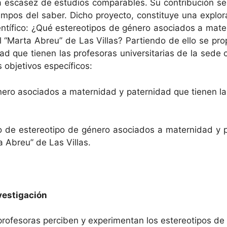
 la escasez de estu­dios com­pa­ra­bles. Su con­tribu­ción 
pos del saber. Dicho proyec­to, con­sti­tuye una explo­rac
n­tí­fi­co: ¿Qué estereoti­pos de género aso­ci­a­dos a mater­
l “Mar­ta Abreu” de Las Vil­las? Par­tien­do de ello se pro­
 que tienen las pro­fe­so­ras uni­ver­si­tarias de la sede c
s obje­tivos específicos:
ro aso­ci­a­dos a mater­nidad y pater­nidad que tienen las pr
po de estereotipo de género aso­ci­a­dos a mater­nidad y pat
­ta Abreu” de Las Villas.
nvestigación
pro­fe­so­ras perciben y exper­i­men­tan los estereoti­pos d