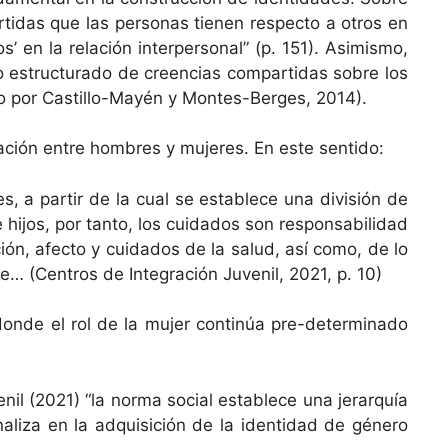
­tidas que las per­sonas tienen respec­to a otros en
s’ en la relación inter­per­son­al” (p. 151). Asimis­mo,
 estruc­tura­do de creen­cias com­par­tidas sobre los
ta­do por Castil­lo-Mayén y Montes-Berges, 2014).
ciación entre hom­bres y mujeres. En este sentido:
es, a par­tir de la cual se establece una división de
jos, por tan­to, los cuida­dos son respon­s­abil­i­dad
ón, afec­to y cuida­dos de la salud, así como, de lo
le… (Cen­tros de Inte­gración Juve­nil, 2021, p. 10)
, donde el rol de la mujer con­tinúa pre-deter­mi­na­do
nil (2021) “la nor­ma social establece una jer­ar­quía
nal­iza en la adquisi­ción de la iden­ti­dad de género