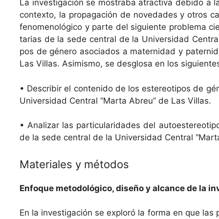
La inves­ti­gación se mostra­ba atrac­ti­va debido a
con­tex­to, la propa­gación de novedades y otros cam­
fenom­e­nológi­co y parte del sigu­iente prob­le­ma cie
tarias de la sede cen­tral de la Uni­ver­si­dad Cen­tra
pos de género aso­ci­a­dos a mater­nidad y pater­nidad
Las Vil­las. Asimis­mo, se des­glosa en los sigu­iente
• Describir el con­tenido de los estereoti­pos de géne
Uni­ver­si­dad Cen­tral “Mar­ta Abreu” de Las Villas.
• Analizar las par­tic­u­lar­i­dades del autoestereoti
de la sede cen­tral de la Uni­ver­si­dad Cen­tral “Mar
Materiales y métodos
Enfoque metodológi­co, dis­eño y alcance de la i
En la inves­ti­gación se exploró la for­ma en que las 