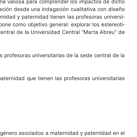
sería valiosa para com­pren­der los impactos de dicho
ión des­de una inda­gación cual­i­ta­ti­va con dis­eño
nidad y pater­nidad tienen las pro­fe­so­ras uni­ver­si­
pone como obje­ti­vo gen­er­al: explo­rar los estereoti­
en­tral de la Uni­ver­si­dad Cen­tral “Mar­ta Abreu” de
o­fe­so­ras uni­ver­si­tarias de la sede cen­tral de la
er­nidad que tienen las pro­fe­so­ras uni­ver­si­tarias
e género aso­ci­a­dos a mater­nidad y pater­nidad en el