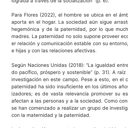
logra­da a través de la social­ización” (p. 6).
Para Flo­res (2022), el hom­bre se ubi­ca en el ámbit
apor­ta en el hog­ar. La sociedad aún sigue arras­t
hegemóni­ca y de la pater­nidad, por lo que muchos 
madres. La pater­nidad no solo supone proveer econó
er relación y comu­ni­cación estable con su entorno,
e hijas y con las rela­ciones afectivas.
Según Naciones Unidas (2018): “La igual­dad entre 
do pací­fi­co, próspero y sostenible” (p. 31). A raí
inves­ti­gación en este cam­po. Pese a esto, en el co
pater­nidad ha sido insu­fi­ciente en los últi­mos añ
izadores; es de vas­ta rel­e­van­cia pro­mover su 
afectan a las per­sonas y a la sociedad. Como con­se
se han comen­za­do a realizar un grupo de inves­ti­ga­
con la mater­nidad y la paternidad.