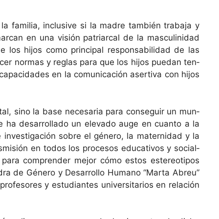
 famil­ia, inclu­sive si la madre tam­bién tra­ba­ja y
­can en una visión patri­ar­cal de la mas­culin­idad
os hijos como prin­ci­pal respon­s­abil­i­dad de las
­cer nor­mas y reglas para que los hijos puedan ten­
capaci­dades en la comu­ni­cación aserti­va con hijos
al, sino la base nece­saria para con­seguir un mun­
 ha desar­rol­la­do un ele­va­do auge en cuan­to a la
e inves­ti­gación sobre el género, la mater­nidad y la
s­misión en todos los pro­ce­sos educa­tivos y social­
po para com­pren­der mejor cómo estos estereoti­pos
­e­dra de Género y Desar­rol­lo Humano “Mar­ta Abreu”
fe­sores y estu­di­antes uni­ver­si­tar­ios en relación