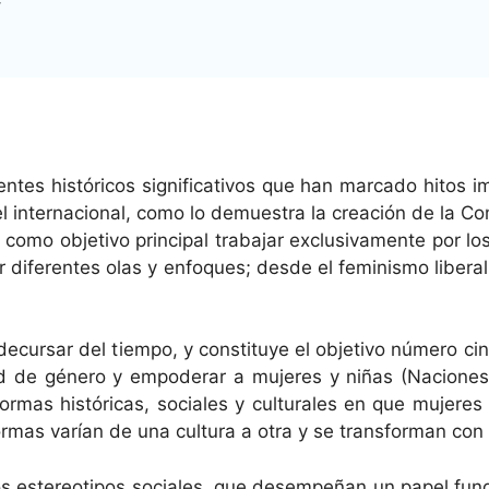
es históri­cos sig­ni­fica­tivos que han mar­ca­do hitos im
el inter­na­cional, como lo demues­tra la creación de la Co
mo obje­ti­vo prin­ci­pal tra­ba­jar exclu­si­va­mente por l
difer­entes olas y enfo­ques; des­de el fem­i­nis­mo lib­er­
ecur­sar del tiem­po, y con­sti­tuye el obje­ti­vo número c
d de género y empoder­ar a mujeres y niñas (Naciones U
­mas históri­c­as, sociales y cul­tur­ales en que mujeres y
or­mas varían de una cul­tura a otra y se trans­for­man con 
os estereoti­pos sociales, que desem­peñan un papel fun­da