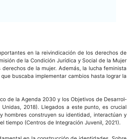
por­tantes en la reivin­di­cación de los dere­chos de
misión de la Condi­ción Jurídi­ca y Social de la Mujer
os dere­chos de la mujer. Además, la lucha fem­i­nista
al que bus­ca­ba imple­men­tar cam­bios has­ta lograr la
in­co de la Agen­da 2030 y los Obje­tivos de Desar­rol­
nidas, 2018). Lle­ga­dos a este pun­to, es cru­cial
 hom­bres con­struyen su iden­ti­dad, inter­ac­túan y
el tiem­po (Cen­tros de Inte­gración Juve­nil, 2021).
­men­tal en la con­struc­ción de iden­ti­dades. Sobre