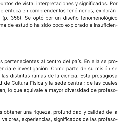
n­tos de vista, inter­preta­ciones y sig­nifi­ca­dos. Por
“se enfo­ca en com­pren­der los fenó­menos, explorán­
to” (p. 358). Se optó por un dis­eño fenom­e­nológi­co
ma de estu­dio ha sido poco explo­rado e insu­fi­cien­
as pertenecientes al cen­tro del país. En ella se pro­
en­cia e inves­ti­gación. Como parte de su mis­ión se
as dis­tin­tas ramas de la cien­cia. Esta pres­ti­giosa
d de Cul­tura Físi­ca y la sede cen­tral; de las cuales
, lo que equiv­ale a may­or diver­si­dad de pro­fe­so­
s obten­er una riqueza, pro­fun­di­dad y cal­i­dad de la
al­ores, expe­ri­en­cias, sig­nifi­ca­dos de las pro­fe­so­