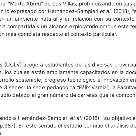
tral “Mar­ta Abreu” de Las Vil­las, pro­fun­dizan­do en sus pu
gún lo expre­sa­do por Hernán­dez-Sampieri
et al
. (2018), 
es en un ambi­ente nat­ur­al y en relación con su con­tex­
­cia com­par­ti­da y un alcance explorato­rio porque este te
ón más com­ple­ta respec­to al con­tex­to particular.
las (UCLV) acoge a estu­di­antes de las diver­sas provin­ci
es, los cuales están ampli­a­mente capac­i­ta­dos en la doc
­lo sostenible, pro­gre­so tec­nológi­co e inno­vación en l
e 3 sedes: la sede pedagóg­i­ca “Félix Varela”, la Fac­ul­ta
u­dio debido al gran número de car­reras que la com­po­nen
ien­do a Hernán­dez-Sampieri
et al.
(2018), “su obje­ti­vo e
387). En este sen­ti­do el estu­dio per­mi­tió el análi­sis de v
e