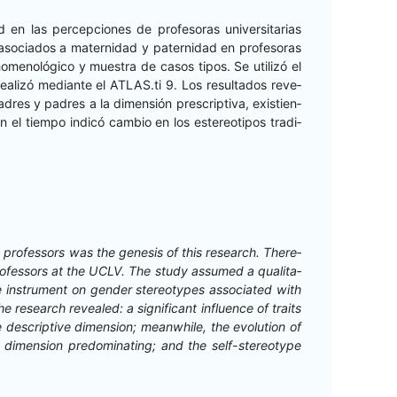
 las per­cep­ciones de pro­fe­so­ras uni­ver­si­tarias
so­ci­a­dos a mater­nidad y pater­nidad en pro­fe­so­ras
nom­e­nológi­co y mues­tra de casos tipos. Se uti­lizó el
al­izó medi­ante el ATLAS.ti 9. Los resul­ta­dos rev­e­
 madres y padres a la dimen­sión pre­scrip­ti­va, existien­
 el tiem­po indicó cam­bio en los estereoti­pos tradi­
 pro­fes­sors was the gen­e­sis of this research. There­
ro­fes­sors at the UCLV. The study assumed a qual­i­ta­
ire instru­ment on gen­der stereo­types asso­ci­at­ed with
search revealed: a sig­nif­i­cant influ­ence of traits
e descrip­tive dimen­sion; mean­while, the evo­lu­tion of
 dimen­sion pre­dom­i­nat­ing; and the self-stereo­type