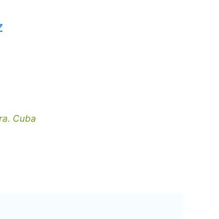
z
ara. Cuba