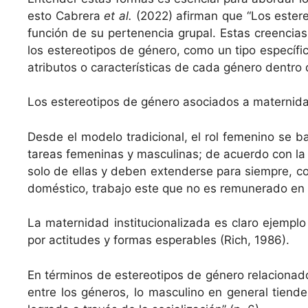
esto Cabr­era
et al.
(2022) afir­man que “Los estereo
fun­ción de su perte­nen­cia gru­pal. Estas creen­cias 
los estereoti­pos de género, como un tipo especí­fi­
atrib­u­tos o car­ac­terís­ti­cas de cada género den­
Los estereoti­pos de género aso­ci­a­dos a mater­nid
Des­de el mod­e­lo tradi­cional, el rol femeni­no se
tar­eas femeni­nas y mas­culi­nas; de acuer­do con la
solo de ellas y deben exten­der­se para siem­pre, c
domés­ti­co, tra­ba­jo este que no es remu­ner­a­do en 
La mater­nidad insti­tu­cional­iza­da es claro ejem­p­
por acti­tudes y for­mas esper­a­bles (Rich, 1986).
En tér­mi­nos de estereoti­pos de género rela­ciona­d
entre los géneros, lo mas­culi­no en gen­er­al tiende