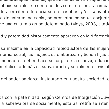
ti­pos sociales son enten­di­dos como creen­cias com­par
les per­miten difer­en­cia­rse en ‘nosotros’ y ‘ellos/los otro
co de estereotipo social, se pre­sen­tan como un con­jun­to
tro de una cul­tura o grupo deter­mi­na­do (Moya, 2003, ci
ad y pater­nidad históri­ca­mente apare­cen en la difer­en­
 basa máxime en la capaci­dad repro­duc­to­ra de las mujer
 nor­ma social, las mujeres se embarazan y tienen hijas e hi
omo madres deben hac­erse car­go de la cri­an­za, edu­caci
metáli­co, además es sub­val­o­rado y social­mente invis­i­b
lo del poder patri­ar­cal instau­ra­do en nues­tra sociedad
os con la pater­nidad, según Cen­tros de Inte­gración Juve­
 a sobreval­o­rarse social­mente, esta asimetría se inter­