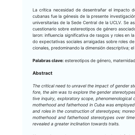
La críti­ca necesi­dad de desen­trañar el impacto de 
cubanas fue la géne­sis de la pre­sente inves­ti­gación
uni­ver­si­tarias de la Sede Cen­tral de la UCLV. Se asu
cues­tionario sobre estereoti­pos de género aso­ci­a­d
laron: influ­en­cia sig­ni­fica­ti­va de ras­gos y roles e
do expec­ta­ti­vas sociales arraigadas sobre roles de
cionales, pre­dom­i­nan­do la dimen­sión descrip­ti­va; 
Pal­abras clave:
estereoti­pos de género, mater­nida
Abstract
The crit­i­cal need to unrav­el the impact of gen­der s
fore, the aim was to explore the gen­der stereo­types 
tive inquiry, explorato­ry scope, phe­nom­e­no­log­i­cal 
moth­er­hood and father­hood in Cuba was employed and
and roles in the con­struc­tion of stereo­types; more­ov
moth­er­hood and father­hood stereo­types over time in
revealed a greater incli­na­tion towards traits.