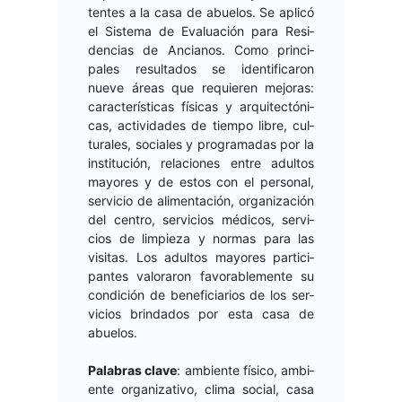
tentes a la casa de abue­los. Se aplicó
el Sis­tema de Eval­u­ación para Res­i­
den­cias de Ancianos. Como prin­ci­
pales resul­ta­dos se iden­ti­fi­caron
nueve áreas que requieren mejo­ras:
car­ac­terís­ti­cas físi­cas y arqui­tec­tóni­
cas, activi­dades de tiem­po libre, cul­
tur­ales, sociales y pro­gra­madas por la
insti­tu­ción, rela­ciones entre adul­tos
may­ores y de estos con el per­son­al,
ser­vi­cio de ali­mentación, orga­ni­zación
del cen­tro, ser­vi­cios médi­cos, ser­vi­
cios de limpieza y nor­mas para las
vis­i­tas. Los adul­tos may­ores par­tic­i­
pantes val­o­raron favor­able­mente su
condi­ción de ben­e­fi­cia­r­ios de los ser­
vi­cios brinda­dos por esta casa de
abuelos.
Pal­abras clave
: ambi­ente físi­co, ambi­
ente orga­ni­za­ti­vo, cli­ma social, casa