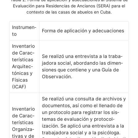
Evaluación para Residencias de Ancianos (SERA) para el
contexto de las casas de abuelos en Cuba.
Instru­men­
For­ma de apli­cación y adecuaciones
to
Inven­tario
de Car­ac­
Se real­izó una entre­vista a la tra­ba­
terís­ti­cas
jado­ra social, abor­dan­do las dimen­
Arqui­tec­
siones que con­tiene y una Guía de
tóni­cas y
Observación.
Físi­cas
(ICAF)
Se real­izó una con­sul­ta de archivos y
doc­u­men­tos, así como el llena­do de
Inven­tario
un pro­to­co­lo para reg­is­trar los sis­
de Car­ac­
temas de eval­u­ación y pro­to­col­
terís­ti­cas
ización. Se aplicó una entre­vista a la
Orga­ni­za­
tra­ba­jado­ra social y a la psicóloga.
ti­vas y de