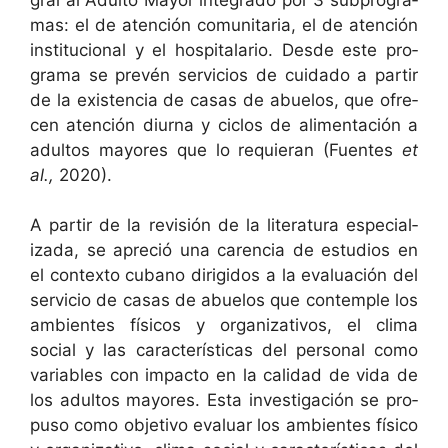
mas: el de aten­ción comu­ni­taria, el de aten­ción
insti­tu­cional y el hos­pi­ta­lario. Des­de este pro­
gra­ma se pre­vén ser­vi­cios de cuida­do a par­tir
de la exis­ten­cia de casas de abue­los, que ofre­
cen aten­ción diur­na y cic­los de ali­mentación a
adul­tos may­ores que lo requier­an (Fuentes
et
al.,
2020).
A par­tir de la revisión de la lit­er­atu­ra espe­cial­
iza­da, se apre­ció una caren­cia de estu­dios en
el con­tex­to cubano dirigi­dos a la eval­u­ación del
ser­vi­cio de casas de abue­los que con­tem­ple los
ambi­entes físi­cos y orga­ni­za­tivos, el cli­ma
social y las car­ac­terís­ti­cas del per­son­al como
vari­ables con impacto en la cal­i­dad de vida de
los adul­tos may­ores. Esta inves­ti­gación se pro­
pu­so como obje­ti­vo eval­u­ar los ambi­entes físi­co