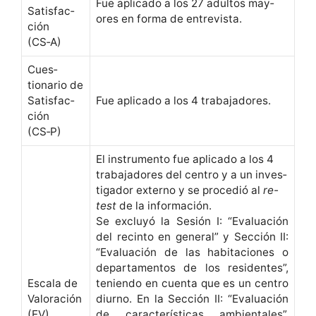
Fue apli­ca­do a los 27 adul­tos may­
Sat­is­fac­
ores en for­ma de entrevista.
ción
(CS‑A)
Cues­
tionario de
Sat­is­fac­
Fue apli­ca­do a los 4 trabajadores.
ción
(CS‑P)
El instru­men­to fue apli­ca­do a los 4
tra­ba­jadores del cen­tro y a un inves­
ti­gador exter­no y se pro­cedió al
re-
test
de la información.
Se excluyó la Sesión I: “Eval­u­ación
del recin­to en gen­er­al” y Sec­ción II:
“Eval­u­ación de las habita­ciones o
depar­ta­men­tos de los res­i­dentes”,
Escala de
tenien­do en cuen­ta que es un cen­tro
Val­o­ración
diurno. En la Sec­ción II: “Eval­u­ación
(EV)
de car­ac­terís­ti­cas ambi­en­tales”,