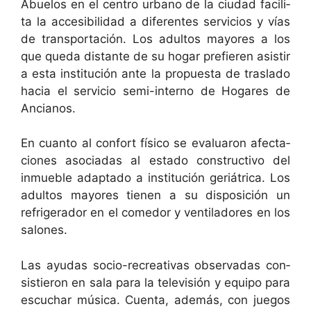
Abue­los en el cen­tro urbano de la ciu­dad facili­
ta la acce­si­bil­i­dad a difer­entes ser­vi­cios y vías
de trans­portación. Los adul­tos may­ores a los
que que­da dis­tante de su hog­ar pre­fieren asi­s­tir
a esta insti­tu­ción ante la prop­ues­ta de trasla­do
hacia el ser­vi­cio semi-inter­no de Hog­a­res de
Ancianos.
En cuan­to al con­fort físi­co se eval­u­aron afecta­
ciones aso­ci­adas al esta­do con­struc­ti­vo del
inmue­ble adap­ta­do a insti­tu­ción ger­iátri­ca. Los
adul­tos may­ores tienen a su dis­posi­ción un
refrig­er­ador en el come­dor y ven­ti­ladores en los
salones.
Las ayu­das socio-recre­ati­vas obser­vadas con­
sistieron en sala para la tele­visión y equipo para
escuchar músi­ca. Cuen­ta, además, con jue­gos