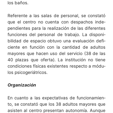
los baños.
Ref­er­ente a las salas de per­son­al, se con­stató
que el cen­tro no cuen­ta con despa­chos inde­
pen­di­entes para la real­ización de las difer­entes
fun­ciones del per­son­al de tra­ba­jo. La disponi­
bil­i­dad de espa­cio obtu­vo una eval­u­ación defi­
ciente en fun­ción con la can­ti­dad de adul­tos
may­ores que hacen uso del ser­vi­cio (38 de las
40 plazas que ofer­ta). La insti­tu­ción no tiene
condi­ciones físi­cas exis­tentes respec­to a módu­
los psicogeriátricos.
Orga­ni­zación
En cuan­to a las expec­ta­ti­vas de fun­cionamien­
to, se con­stató que los 38 adul­tos may­ores que
asis­ten al cen­tro pre­sen­tan autonomía. Aunque