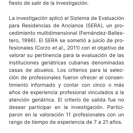
fiesto de salir de la investigación.
La inves­ti­gación aplicó el Sis­tema de Eval­u­ación
para Res­i­den­cias de Ancianos (SERA), un pro­
ced­imien­to mul­ti­di­men­sion­al (Fer­nán­dez-Balles­
tero, 1996). El SERA se sometió a juicio de pro­
fe­sion­ales (Cor­zo
et al.,
2011) con el obje­ti­vo de
val­o­rar su per­ti­nen­cia para la eval­u­ación de las
insti­tu­ciones ger­iátri­c­as cubanas denom­i­nadas
casas de abue­los. Los cri­te­rios para la selec­
ción de pro­fe­sion­ales fueron ofre­cer el con­sen­
timien­to infor­ma­do y con­tar con cin­co o más
años de expe­ri­en­cia pro­fe­sion­al vin­cu­la­dos a la
aten­ción ger­iátri­ca. El cri­te­rio de sal­i­da fue no
desear par­tic­i­par en la inves­ti­gación. Par­tic­i­
paron en la val­o­ración 11 pro­fe­sion­ales con un
ran­go de tiem­po de expe­ri­en­cia de 7 a 21 años.