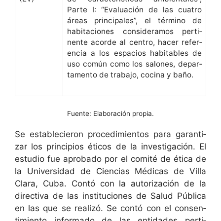
Parte I: “Eval­u­ación de las cua­tro
áreas prin­ci­pales”, el tér­mi­no de
habita­ciones con­sid­er­amos per­ti­
nente acorde al cen­tro, hac­er ref­er­
en­cia a los espa­cios hab­it­a­bles de
uso común como los salones, depar­
ta­men­to de tra­ba­jo, coci­na y baño.
Fuente: Elaboración propia.
Se establecieron pro­ced­imien­tos para garan­ti­
zar los prin­ci­p­ios éti­cos de la inves­ti­gación. El
estu­dio fue aproba­do por el comité de éti­ca de
la Uni­ver­si­dad de Cien­cias Médi­cas de Vil­la
Clara, Cuba. Con­tó con la autor­ización de la
direc­ti­va de las insti­tu­ciones de Salud Públi­ca
en las que se real­izó. Se con­tó con el con­sen­
timien­to infor­ma­do de las enti­dades per­ti­