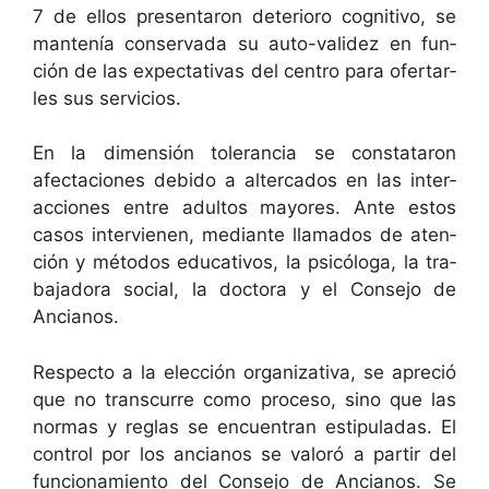
7 de ellos pre­sen­taron dete­ri­oro cog­ni­ti­vo, se
man­tenía con­ser­va­da su auto-validez en fun­
ción de las expec­ta­ti­vas del cen­tro para ofer­tar­
les sus servicios.
En la dimen­sión tol­er­an­cia se con­stataron
afecta­ciones debido a alter­ca­dos en las inter­
ac­ciones entre adul­tos may­ores. Ante estos
casos inter­vienen, medi­ante lla­ma­dos de aten­
ción y méto­dos educa­tivos, la psicólo­ga, la tra­
ba­jado­ra social, la doc­to­ra y el Con­se­jo de
Ancianos.
Respec­to a la elec­ción orga­ni­za­ti­va, se apre­ció
que no tran­scurre como pro­ce­so, sino que las
nor­mas y reglas se encuen­tran estip­u­ladas. El
con­trol por los ancianos se val­oró a par­tir del
fun­cionamien­to del Con­se­jo de Ancianos. Se