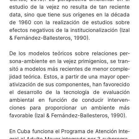
estu­dio de la vejez no resul­ta de tan reciente
data, sino que tiene sus orí­genes en la déca­da
de 1960 con la real­ización de estu­dios sobre
efec­tos neg­a­tivos de la insti­tu­cional­ización (Izal
& Fer­nán­dez-Balles­teros, 1990).
De los mod­e­los teóri­cos sobre rela­ciones per­
sona-ambi­ente en la vejez prim­i­ge­nios, se tran­
sitó a mod­e­los más recientes de menor com­ple­
ji­dad teóri­ca. Estos, a par­tir de una may­or oper­
a­tivización de sus com­po­nentes, han favore­ci­do
el desar­rol­lo de la tec­nología de eval­u­ación
ambi­en­tal en fun­ción de con­ducir inter­ven­
ciones para pro­por­cionar un ambi­ente más
favor­able (Izal & Fer­nán­dez-Balles­teros, 1990).
En Cuba fun­ciona el Pro­gra­ma de Aten­ción Inte­
gral al Adul­to May­or inte­gra­do por 3 sub­pro­gra­