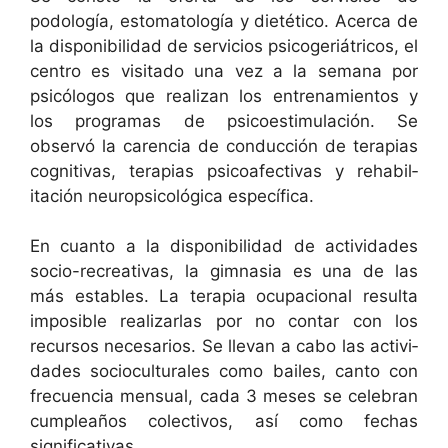
podología, estom­a­tología y dietéti­co. Acer­ca de
la disponi­bil­i­dad de ser­vi­cios psicoger­iátri­cos, el
cen­tro es vis­i­ta­do una vez a la sem­ana por
psicól­o­gos que real­izan los entre­namien­tos y
los pro­gra­mas de psi­coes­tim­u­lación. Se
observó la caren­cia de con­duc­ción de ter­apias
cog­ni­ti­vas, ter­apias psi­coa­fec­ti­vas y reha­bil­
itación neu­rop­si­cológ­i­ca específica.
En cuan­to a la disponi­bil­i­dad de activi­dades
socio-recre­ati­vas, la gim­na­sia es una de las
más esta­bles. La ter­apia ocu­pa­cional resul­ta
imposi­ble realizarlas por no con­tar con los
recur­sos nece­sar­ios. Se lle­van a cabo las activi­
dades socio­cul­tur­ales como bailes, can­to con
fre­cuen­cia men­su­al, cada 3 meses se cel­e­bran
cumpleaños colec­tivos, así como fechas
significativas.