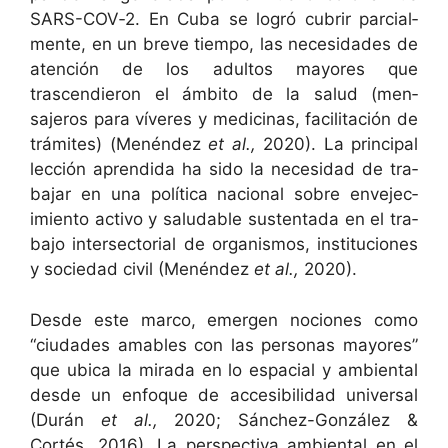
SARS-COV‑2. En Cuba se logró cubrir par­cial­
mente, en un breve tiem­po, las necesi­dades de
aten­ción de los adul­tos may­ores que
trascendieron el ámbito de la salud (men­
sajeros para víveres y med­i­c­i­nas, facil­itación de
trámites) (Menén­dez
et al.,
2020). La prin­ci­pal
lec­ción apren­di­da ha sido la necesi­dad de tra­
ba­jar en una políti­ca nacional sobre enve­jec­
imien­to acti­vo y salud­able sus­ten­ta­da en el tra­
ba­jo inter­sec­to­r­i­al de organ­is­mos, insti­tu­ciones
y sociedad civ­il (Menén­dez
et al.,
2020).
Des­de este mar­co, emer­gen nociones como
“ciu­dades amables con las per­sonas may­ores”
que ubi­ca la mira­da en lo espa­cial y ambi­en­tal
des­de un enfoque de acce­si­bil­i­dad uni­ver­sal
(Durán
et al.,
2020; Sánchez-González &
Cortés, 2016). La per­spec­ti­va ambi­en­tal en el