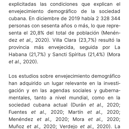
explic­i­tadas las condi­ciones que expli­can el
enve­jec­imien­to demográ­fi­co de la sociedad
cubana. En diciem­bre de 2019 había 2 328 344
per­sonas con sesen­ta años o más, lo que rep­re­
sen­ta el 20,8% del total de población (Menén­
dez
et al.,
2020). Vil­la Clara (23,7%) resultó la
provin­cia más enve­je­ci­da, segui­da por La
Habana (21,7%) y Sanc­ti Spíri­tus (21,4%) (Mora
et al.,
2020).
Los estu­dios sobre enve­jec­imien­to demográ­fi­co
han adquiri­do un lugar rel­e­vante en la inves­ti­
gación y en las agen­das sociales y guber­na­
men­tales, tan­to a niv­el mundi­al, como en la
sociedad cubana actu­al (Durán
et al.,
2020;
Fuentes
et al.,
2020; Martín
et al.,
2020;
Menén­dez
et al.,
2020; Mora
et al.,
2020;
Muñoz
et al.,
2020; Verde­jo
et al.,
2020). La