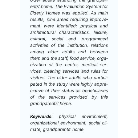
ents’ home. The Eval­u­a­tion Sys­tem for
Elder­ly Homes was applied. As main
results, nine areas requir­ing improve­
ment were iden­ti­fied: phys­i­cal and
archi­tec­tur­al char­ac­ter­is­tics, leisure,
cul­tur­al, social and pro­grammed
activ­i­ties of the insti­tu­tion, rela­tions
among old­er adults and between
them and the staff, food ser­vice, orga­
ni­za­tion of the cen­ter, med­ical ser­
vices, clean­ing ser­vices and rules for
vis­i­tors. The old­er adults who par­tic­i­
pat­ed in the study were high­ly appre­
cia­tive of their sta­tus as ben­e­fi­cia­ries
of the ser­vices pro­vid­ed by this
grand­par­ents’ home.
Key­words
: phys­i­cal envi­ron­ment,
orga­ni­za­tion­al envi­ron­ment, social cli­
mate, grand­par­ents’ home