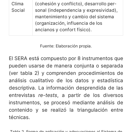
Cli­ma
(cohe­sión y con­flic­to), desar­rol­lo per­
Social
son­al (inde­pen­den­cia y expre­sivi­dad),
man­ten­imien­to y cam­bio del sis­tema
(orga­ni­zación, influ­en­cia de los
ancianos y con­fort físico).
Fuente: Elaboración propia.
El SERA está com­puesto por 8 instru­men­tos que
pueden usarse de man­era con­jun­ta o sep­a­ra­da
(ver tabla 2) y com­pren­den pro­ced­imien­tos de
análi­sis cual­i­ta­ti­vo de los datos y estadís­ti­ca
descrip­ti­va. La infor­ma­ción despren­di­da de las
entre­vis­tas
re-tests
, a par­tir de los diver­sos
instru­men­tos, se pro­cesó medi­ante análi­sis de
con­tenido y se real­izó la tri­an­gu­lación entre
técnicas.
Tabla 2. Forma de aplicación y adecuaciones al Sistema de