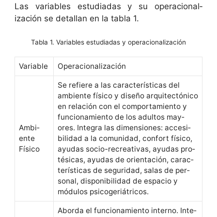
Las vari­ables estu­di­adas y su opera­cional­
ización se detal­lan en la tabla 1.
Tabla 1. Variables estudiadas y operacionalización
Vari­able
Opera­cional­ización
Se refiere a las car­ac­terís­ti­cas del
ambi­ente físi­co y dis­eño arqui­tec­tóni­co
en relación con el com­por­tamien­to y
fun­cionamien­to de los adul­tos may­
Ambi­
ores. Inte­gra las dimen­siones: acce­si­
ente
bil­i­dad a la comu­nidad, con­fort físi­co,
Físico
ayu­das socio-recre­ati­vas, ayu­das pro­
tési­cas, ayu­das de ori­entación, car­ac­
terís­ti­cas de seguri­dad, salas de per­
son­al, disponi­bil­i­dad de espa­cio y
módu­los psicogeriátricos.
Abor­da el fun­cionamien­to inter­no. Inte­