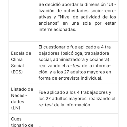
Se decidió abor­dar la dimen­sión “Uti­
lización de activi­dades socio-recre­
ati­vas y “Niv­el de activi­dad de los
ancianos” en una sola por estar
interrelacionadas.
El cues­tionario fue apli­ca­do a 4 tra­
Escala de
ba­jadores (psicólo­ga, tra­ba­jado­ra
Cli­ma
social, admin­istrado­ra y cocin­era),
Social
real­izan­do el
re-test
de la infor­ma­
(ECS)
ción, y a los 27 adul­tos may­ores en
for­ma de entre­vista individual.
Lis­ta­do de
Fue apli­ca­do a los 4 tra­ba­jadores y
Necesi­
los 27 adul­tos may­ores; real­izan­do el
dades
re-test
de la información.
(LN)
Cues­
tionario de