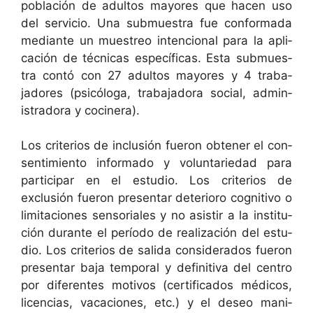
población de adul­tos may­ores que hacen uso
del ser­vi­cio. Una sub­mues­tra fue con­for­ma­da
medi­ante un muestreo inten­cional para la apli­
cación de téc­ni­cas especí­fi­cas. Esta sub­mues­
tra con­tó con 27 adul­tos may­ores y 4 tra­ba­
jadores (psicólo­ga, tra­ba­jado­ra social, admin­
istrado­ra y cocinera).
Los cri­te­rios de inclusión fueron obten­er el con­
sen­timien­to infor­ma­do y vol­un­tariedad para
par­tic­i­par en el estu­dio. Los cri­te­rios de
exclusión fueron pre­sen­tar dete­ri­oro cog­ni­ti­vo o
lim­ita­ciones sen­so­ri­ales y no asi­s­tir a la insti­tu­
ción durante el perío­do de real­ización del estu­
dio. Los cri­te­rios de sal­i­da con­sid­er­a­dos fueron
pre­sen­tar baja tem­po­ral y defin­i­ti­va del cen­tro
por difer­entes motivos (cer­ti­fi­ca­dos médi­cos,
licen­cias, vaca­ciones, etc.) y el deseo man­i­