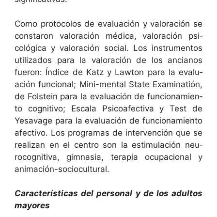
Como pro­to­co­los de eval­u­ación y val­o­ración se
con­staron val­o­ración médi­ca, val­o­ración psi­
cológ­i­ca y val­o­ración social. Los instru­men­tos
uti­liza­dos para la val­o­ración de los ancianos
fueron: Índice de Katz y Law­ton para la eval­u­
ación fun­cional; Mini-men­tal State Exam­i­natión,
de Fol­stein para la eval­u­ación de fun­cionamien­
to cog­ni­ti­vo; Escala Psi­coa­fec­ti­va y Test de
Yesav­age para la eval­u­ación de fun­cionamien­to
afec­ti­vo. Los pro­gra­mas de inter­ven­ción que se
real­izan en el cen­tro son la estim­u­lación neu­
rocog­ni­ti­va, gim­na­sia, ter­apia ocu­pa­cional y
animación-sociocultural.
Car­ac­terís­ti­cas del per­son­al y de los adul­tos
mayores