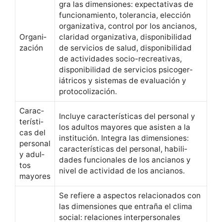
gra las dimen­siones: expec­ta­ti­vas de
fun­cionamien­to, tol­er­an­cia, elec­ción
orga­ni­za­ti­va, con­trol por los ancianos,
Orga­ni­
clar­i­dad orga­ni­za­ti­va, disponi­bil­i­dad
zación
de ser­vi­cios de salud, disponi­bil­i­dad
de activi­dades socio-recre­ati­vas,
disponi­bil­i­dad de ser­vi­cios psicoger­
iátri­cos y sis­temas de eval­u­ación y
protocolización.
Car­ac­
Incluye car­ac­terís­ti­cas del per­son­al y
terís­ti­
los adul­tos may­ores que asis­ten a la
cas del
insti­tu­ción. Inte­gra las dimen­siones:
per­son­al
car­ac­terís­ti­cas del per­son­al, habil­i­
y adul­
dades fun­cionales de los ancianos y
tos
niv­el de activi­dad de los ancianos.
mayores
Se refiere a aspec­tos rela­ciona­dos con
las dimen­siones que entraña el cli­ma
social: rela­ciones inter­per­son­ales