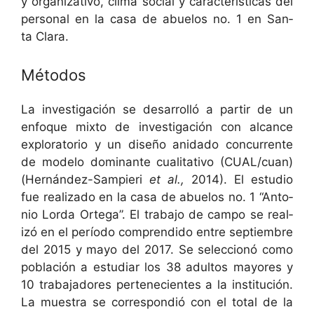
y orga­ni­za­ti­vo, cli­ma social y car­ac­terís­ti­cas del
per­son­al en la casa de abue­los no. 1 en San­
ta Clara.
Métodos
La inves­ti­gación se desar­rol­ló a par­tir de un
enfoque mix­to de inves­ti­gación con alcance
explorato­rio y un dis­eño anida­do con­cur­rente
de mod­e­lo dom­i­nante cual­i­ta­ti­vo (CUAL/cuan)
(Hernán­dez-Sampieri
et al.,
2014). El estu­dio
fue real­iza­do en la casa de abue­los no. 1 “Anto­
nio Lor­da Orte­ga”. El tra­ba­jo de cam­po se real­
izó en el perío­do com­pren­di­do entre sep­tiem­bre
del 2015 y mayo del 2017. Se selec­cionó como
población a estu­di­ar los 38 adul­tos may­ores y
10 tra­ba­jadores pertenecientes a la insti­tu­ción.
La mues­tra se cor­re­spondió con el total de la