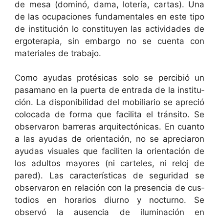
de mesa (dom­inó, dama, lotería, car­tas). Una
de las ocu­pa­ciones fun­da­men­tales en este tipo
de insti­tu­ción lo con­sti­tuyen las activi­dades de
ergoter­apia, sin embar­go no se cuen­ta con
mate­ri­ales de trabajo.
Como ayu­das pro­tési­cas solo se percibió un
pasamano en la puer­ta de entra­da de la insti­tu­
ción. La disponi­bil­i­dad del mobil­iario se apre­ció
colo­ca­da de for­ma que facili­ta el trán­si­to. Se
obser­varon bar­reras arqui­tec­tóni­cas. En cuan­to
a las ayu­das de ori­entación, no se apre­cia­ron
ayu­das visuales que faciliten la ori­entación de
los adul­tos may­ores (ni carte­les, ni reloj de
pared). Las car­ac­terís­ti­cas de seguri­dad se
obser­varon en relación con la pres­en­cia de cus­
to­dios en horar­ios diurno y noc­turno. Se
observó la ausen­cia de ilu­mi­nación en