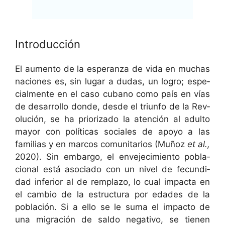
Introducción
El aumen­to de la esper­an­za de vida en muchas
naciones es, sin lugar a dudas, un logro; espe­
cial­mente en el caso cubano como país en vías
de desar­rol­lo donde, des­de el tri­un­fo de la Rev­
olu­ción, se ha pri­or­iza­do la aten­ción al adul­to
may­or con políti­cas sociales de apoyo a las
famil­ias y en mar­cos comu­ni­tar­ios (Muñoz
et al.,
2020). Sin embar­go, el enve­jec­imien­to pobla­
cional está aso­ci­a­do con un niv­el de fecun­di­
dad infe­ri­or al de rem­pla­zo, lo cual impacta en
el cam­bio de la estruc­tura por edades de la
población. Si a ello se le suma el impacto de
una migración de sal­do neg­a­ti­vo, se tienen