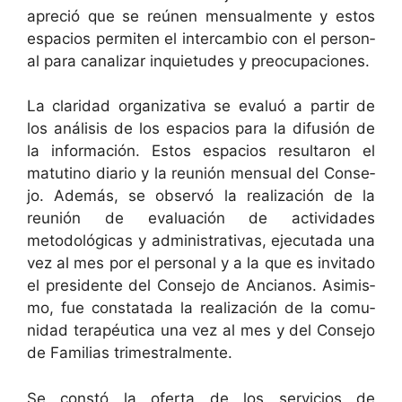
apre­ció que se reú­nen men­su­al­mente y estos
espa­cios per­miten el inter­cam­bio con el per­son­
al para canalizar inqui­etudes y preocupaciones.
La clar­i­dad orga­ni­za­ti­va se eval­uó a par­tir de
los análi­sis de los espa­cios para la difusión de
la infor­ma­ción. Estos espa­cios resul­taron el
matuti­no diario y la reunión men­su­al del Con­se­
jo. Además, se observó la real­ización de la
reunión de eval­u­ación de activi­dades
metodológ­i­cas y admin­is­tra­ti­vas, eje­cu­ta­da una
vez al mes por el per­son­al y a la que es invi­ta­do
el pres­i­dente del Con­se­jo de Ancianos. Asimis­
mo, fue con­stata­da la real­ización de la comu­
nidad ter­apéu­ti­ca una vez al mes y del Con­se­jo
de Famil­ias trimestralmente.
Se con­stó la ofer­ta de los ser­vi­cios de