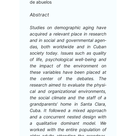
de abuelos
Abstract
Stud­ies on demo­graph­ic aging have
acquired a rel­e­vant place in research
and in social and gov­ern­men­tal agen­
das, both world­wide and in Cuban
soci­ety today. Issues such as qual­i­ty
of life, psy­cho­log­i­cal well-being and
the impact of the envi­ron­ment on
these vari­ables have been placed at
the cen­ter of the debates. The
research aimed to eval­u­ate the phys­i­
cal and orga­ni­za­tion­al envi­ron­ments,
the social cli­mate and the staff of a
grand­par­ents’ home in San­ta Clara,
Cuba. It fol­lowed a mixed approach
and a con­cur­rent nest­ed design with
a qual­i­ta­tive dom­i­nant mod­el. We
worked with the entire pop­u­la­tion of
old­er adults attend­ing the grand­par­