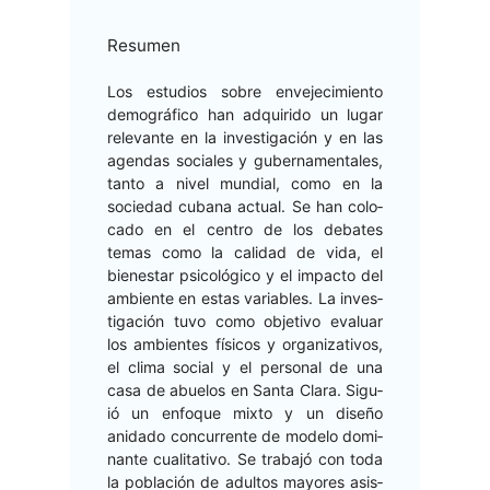
Resumen
Los estu­dios sobre enve­jec­imien­to
demográ­fi­co han adquiri­do un lugar
rel­e­vante en la inves­ti­gación y en las
agen­das sociales y guber­na­men­tales,
tan­to a niv­el mundi­al, como en la
sociedad cubana actu­al. Se han colo­
ca­do en el cen­tro de los debates
temas como la cal­i­dad de vida, el
bien­es­tar psi­cológi­co y el impacto del
ambi­ente en estas vari­ables. La inves­
ti­gación tuvo como obje­ti­vo eval­u­ar
los ambi­entes físi­cos y orga­ni­za­tivos,
el cli­ma social y el per­son­al de una
casa de abue­los en San­ta Clara. Sigu­
ió un enfoque mix­to y un dis­eño
anida­do con­cur­rente de mod­e­lo dom­i­
nante cual­i­ta­ti­vo. Se tra­ba­jó con toda
la población de adul­tos may­ores asis­