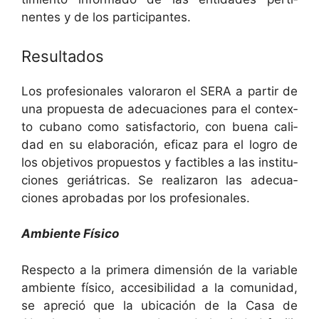
nentes y de los participantes.
Resultados
Los pro­fe­sion­ales val­o­raron el SERA a par­tir de
una prop­ues­ta de ade­cua­ciones para el con­tex­
to cubano como sat­is­fac­to­rio, con bue­na cal­i­
dad en su elab­o­ración, efi­caz para el logro de
los obje­tivos prop­uestos y factibles a las insti­tu­
ciones ger­iátri­c­as. Se realizaron las ade­cua­
ciones aprobadas por los profesionales.
Ambi­ente Físico
Respec­to a la primera dimen­sión de la vari­able
ambi­ente físi­co, acce­si­bil­i­dad a la comu­nidad,
se apre­ció que la ubi­cación de la Casa de