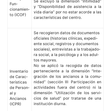
Se excluyó la dimen­sión “Intim­i­dad”
Fun­
y “Disponi­bil­i­dad de asis­ten­cia a la
cionamien­
vida diaria” por no estar acorde a las
to (ICOF)
car­ac­terís­ti­cas del centro.
Se reco­gieron datos de doc­u­men­tos
ofi­ciales (his­to­rias clíni­cas, expe­di­
ente social, reg­istros y doc­u­men­tos
sociales), entre­vis­tas a la tra­ba­jado­
ra social, a la psicólo­ga y a los adul­
tos mayores.
No se aplicó la recogi­da de datos
perteneciente a la dimen­sión “Inte­
Inven­tario
gración de los ancianos a la comu­
de Car­ac­
nidad” (sec­ción III: Par­tic­i­pación en
terís­ti­cas
activi­dades fuera del cen­tro) ni la
de Per­son­
dimen­sión “Uti­lización de los ser­vi­
al y
cios de salud” por tratarse de una
Ancianos
insti­tu­ción diurna.
(ICPR)