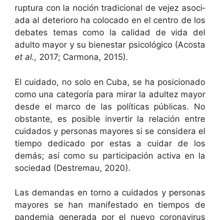
rup­tura con la noción tradi­cional de vejez aso­ci­
a­da al dete­ri­oro ha colo­ca­do en el cen­tro de los
debates temas como la cal­i­dad de vida del
adul­to may­or y su bien­es­tar psi­cológi­co (Acos­ta
et al.,
2017; Car­mona, 2015).
El cuida­do, no solo en Cuba, se ha posi­ciona­do
como una cat­e­goría para mirar la adul­tez may­or
des­de el mar­co de las políti­cas públi­cas. No
obstante, es posi­ble inver­tir la relación entre
cuida­dos y per­sonas may­ores si se con­sid­era el
tiem­po ded­i­ca­do por estas a cuidar de los
demás; así como su par­tic­i­pación acti­va en la
sociedad (Destremau, 2020).
Las deman­das en torno a cuida­dos y per­sonas
may­ores se han man­i­fes­ta­do en tiem­pos de
pan­demia gen­er­a­da por el nue­vo coro­n­avirus