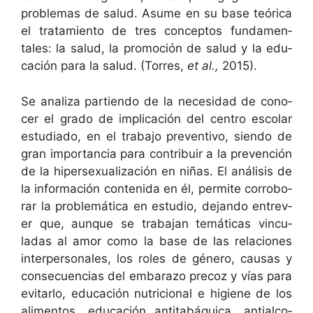
prob­le­mas de salud. Asume en su base teóri­ca
el tratamien­to de tres con­cep­tos fun­da­men­
tales: la salud, la pro­mo­ción de salud y la edu­
cación para la salud. (Tor­res,
et al.,
2015).
Se anal­iza par­tien­do de la necesi­dad de cono­
cer el gra­do de impli­cación del cen­tro esco­lar
estu­di­a­do, en el tra­ba­jo pre­ven­ti­vo, sien­do de
gran impor­tan­cia para con­tribuir a la pre­ven­ción
de la hiper­sex­u­al­ización en niñas. El análi­sis de
la infor­ma­ción con­teni­da en él, per­mite cor­rob­o­
rar la prob­lemáti­ca en estu­dio, dejan­do entr­ev­
er que, aunque se tra­ba­jan temáti­cas vin­cu­
ladas al amor como la base de las rela­ciones
inter­per­son­ales, los roles de género, causas y
con­se­cuen­cias del embara­zo pre­coz y vías para
evi­tar­lo, edu­cación nutri­cional e higiene de los
ali­men­tos, edu­cación antitabáquica, antial­co­