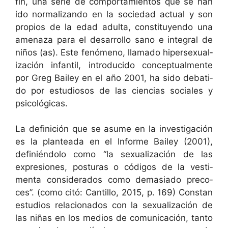
fin, una serie de com­por­tamien­tos que se han
ido nor­mal­izan­do en la sociedad actu­al y son
pro­pios de la edad adul­ta, con­sti­tuyen­do una
ame­naza para el desar­rol­lo sano e inte­gral de
niños (as). Este fenó­meno, lla­ma­do hiper­sex­u­al­
ización infan­til, intro­duci­do con­cep­tual­mente
por Greg Bai­ley en el año 2001, ha sido debati­
do por estu­diosos de las cien­cias sociales y
psicológicas.
La defini­ción que se asume en la inves­ti­gación
es la plantea­da en el Informe Bai­ley (2001),
definién­do­lo como “la sex­u­al­ización de las
expre­siones, pos­turas o códi­gos de la ves­ti­
men­ta con­sid­er­a­dos como demasi­a­do pre­co­
ces”. (como citó: Can­til­lo, 2015, p. 169) Con­stan
estu­dios rela­ciona­dos con la sex­u­al­ización de
las niñas en los medios de comu­ni­cación, tan­to