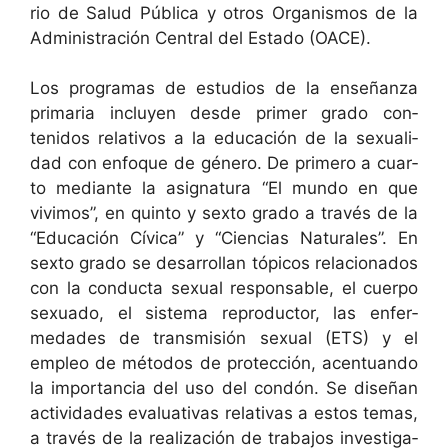
rio de Salud Públi­ca y otros Organ­is­mos de la
Admin­is­tración Cen­tral del Esta­do (OACE).
Los pro­gra­mas de estu­dios de la enseñan­za
pri­maria incluyen des­de primer gra­do con­
tenidos rel­a­tivos a la edu­cación de la sex­u­al­i­
dad con enfoque de género. De primero a cuar­
to medi­ante la asig­natu­ra “El mun­do en que
vivi­mos”, en quin­to y sex­to gra­do a través de la
“Edu­cación Cívi­ca” y “Cien­cias Nat­u­rales”. En
sex­to gra­do se desar­rol­lan tópi­cos rela­ciona­dos
con la con­duc­ta sex­u­al respon­s­able, el cuer­po
sex­u­a­do, el sis­tema repro­duc­tor, las enfer­
medades de trans­misión sex­u­al (ETS) y el
empleo de méto­dos de pro­tec­ción, acen­tuan­do
la impor­tan­cia del uso del condón. Se dis­eñan
activi­dades eval­u­a­ti­vas rel­a­ti­vas a estos temas,
a través de la real­ización de tra­ba­jos inves­tiga­