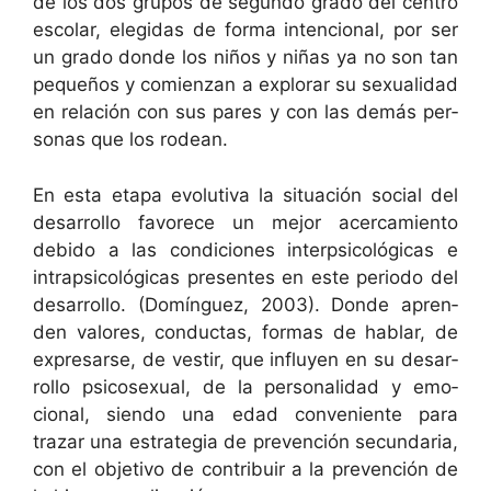
de los dos gru­pos de segun­do gra­do del cen­tro
esco­lar, elegi­das de for­ma inten­cional, por ser
un gra­do donde los niños y niñas ya no son tan
pequeños y comien­zan a explo­rar su sex­u­al­i­dad
en relación con sus pares y con las demás per­
sonas que los rodean.
En esta eta­pa evo­lu­ti­va la situación social del
desar­rol­lo favorece un mejor acer­camien­to
debido a las condi­ciones interp­si­cológ­i­cas e
intrap­si­cológ­i­cas pre­sentes en este peri­o­do del
desar­rol­lo. (Domínguez, 2003). Donde apren­
den val­ores, con­duc­tas, for­mas de hablar, de
expre­sarse, de vestir, que influyen en su desar­
rol­lo psi­co­sex­u­al, de la per­son­al­i­dad y emo­
cional, sien­do una edad con­ve­niente para
trazar una estrate­gia de pre­ven­ción secun­daria,
con el obje­ti­vo de con­tribuir a la pre­ven­ción de