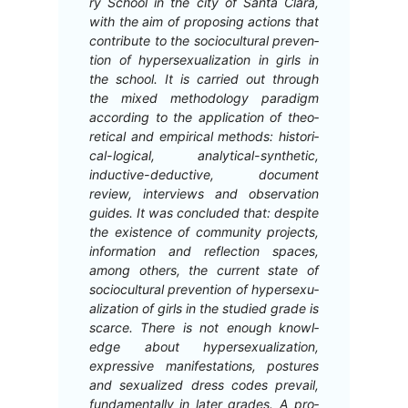
ry School in the city of San­ta Clara,
with the aim of propos­ing actions that
con­tribute to the socio­cul­tur­al pre­ven­
tion of hyper­sex­u­al­iza­tion in girls in
the school. It is car­ried out through
the mixed method­ol­o­gy par­a­digm
accord­ing to the appli­ca­tion of the­o­
ret­i­cal and empir­i­cal meth­ods: his­tor­i­
cal-log­i­cal, ana­lyt­i­cal-syn­thet­ic,
induc­tive-deduc­tive, doc­u­ment
review, inter­views and obser­va­tion
guides. It was con­clud­ed that: despite
the exis­tence of com­mu­ni­ty projects,
infor­ma­tion and reflec­tion spaces,
among oth­ers, the cur­rent state of
socio­cul­tur­al pre­ven­tion of hyper­sex­u­
al­iza­tion of girls in the stud­ied grade is
scarce. There is not enough knowl­
edge about hyper­sex­u­al­iza­tion,
expres­sive man­i­fes­ta­tions, pos­tures
and sex­u­al­ized dress codes pre­vail,
fun­da­men­tal­ly in lat­er grades. A pro­