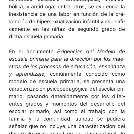
hóli­ca, y antidro­ga, entre otros, se evi­den­cia la
inex­is­ten­cia de una labor en fun­ción de la pre­
ven­ción de hiper­sex­u­al­ización infan­til y especí­fi­
ca­mente en las niñas de segun­do gra­do de
dicha escuela primaria.
En el doc­u­men­to
Exi­gen­cias del Mod­e­lo de
escuela pri­maria para la direc­ción por los mae­
stros de los pro­ce­sos de edu­cación, enseñan­za
y apren­diza­je,
común­mente cono­ci­do como
mod­e­lo de escuela pri­maria, se pre­sen­ta una
car­ac­ter­i­zación psi­cope­dagóg­i­ca del esco­lar pri­
mario, pasan­do detenida­mente por los difer­
entes gra­dos y momen­tos del desar­rol­lo del
esco­lar pri­mario, así como el tra­ba­jo con la
famil­ia y la comu­nidad; aunque se pudiera
señalar que no incluye una car­ac­ter­i­zación del
desar­rol­lo psi­co­sex­u­al en la eta­pa infan­til, lo