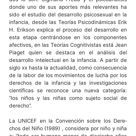
donde uno de sus aportes más rel­e­vantes ha
sido el estu­dio del desar­rol­lo psi­co­sex­u­al en la
infan­cia, des­de las Teorías Psi­cod­inámi­cas Erik
H. Erik­son expli­ca el pro­ce­so del desar­rol­lo en
esta eta­pa cen­trán­dose en los com­po­nentes
afec­tivos, en las Teorías Cog­ni­tivis­tas está Jean
Piaget quien se desta­ca en el análi­sis del
desar­rol­lo int­elec­tu­al en la infan­cia. A par­tir de
siglo xx has­ta la actu­al­i­dad, como con­se­cuen­cia
de la labor de los movimien­tos de lucha por los
dere­chos de la infan­cia y las inves­ti­ga­ciones
cien­tí­fi­cas se reconoce una nue­va cat­e­goría:
“los niños y las niñas como suje­to social de
derecho”.
La UNICEF en la Con­ven­ción sobre los Dere­
chos del Niño (1989) , con­sid­era por niño y niña