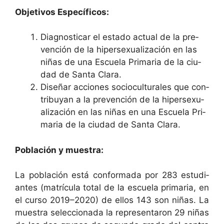
Obje­tivos Específicos:
Diag­nos­ticar el esta­do actu­al de la pre­
ven­ción de la hiper­sex­u­al­ización en las
niñas de una Escuela Pri­maria de la ciu­
dad de San­ta Clara.
Dis­eñar acciones socio­cul­tur­ales que con­
tribuyan a la pre­ven­ción de la hiper­sex­u­
al­ización en las niñas en una Escuela Pri­
maria de la ciu­dad de San­ta Clara.
Población y muestra:
La población está con­for­ma­da por 283 estu­di­
antes (matrícu­la total de la escuela pri­maria, en
el cur­so 2019–2020) de ellos 143 son niñas. La
mues­tra selec­ciona­da la rep­re­sen­taron 29 niñas