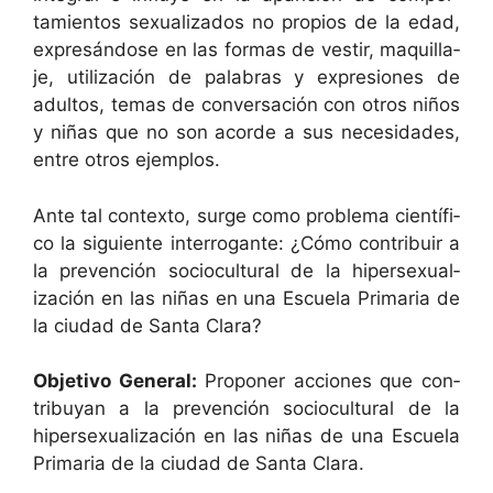
tamien­tos sex­u­al­iza­dos no pro­pios de la edad,
expresán­dose en las for­mas de vestir, maquil­la­
je, uti­lización de pal­abras y expre­siones de
adul­tos, temas de con­ver­sación con otros niños
y niñas que no son acorde a sus necesi­dades,
entre otros ejemplos.
Ante tal con­tex­to, surge como prob­le­ma cien­tí­fi­
co la sigu­iente inter­ro­gante: ¿Cómo con­tribuir a
la pre­ven­ción socio­cul­tur­al de la hiper­sex­u­al­
ización en las niñas en una Escuela Pri­maria de
la ciu­dad de San­ta Clara?
Obje­ti­vo Gen­er­al:
Pro­pon­er acciones que con­
tribuyan a la pre­ven­ción socio­cul­tur­al de la
hiper­sex­u­al­ización en las niñas de una Escuela
Pri­maria de la ciu­dad de San­ta Clara.