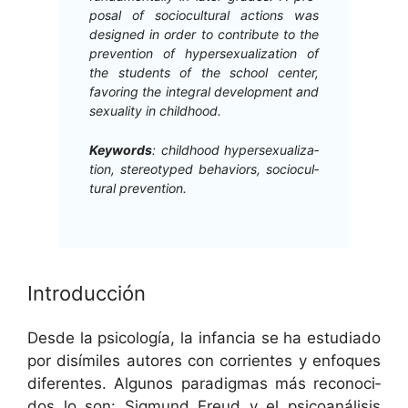
pos­al of socio­cul­tur­al actions was
designed in order to con­tribute to the
pre­ven­tion of hyper­sex­u­al­iza­tion of
the stu­dents of the school cen­ter,
favor­ing the inte­gral devel­op­ment and
sex­u­al­i­ty in childhood.
Key­words
: child­hood hyper­sex­u­al­iza­
tion, stereo­typed behav­iors, socio­cul­
tur­al prevention.
Introducción
Des­de la psi­cología, la infan­cia se ha estu­di­a­do
por dis­ímiles autores con cor­ri­entes y enfo­ques
difer­entes. Algunos par­a­dig­mas más recono­ci­
dos lo son: Sig­mund Freud y el psi­coanáli­sis