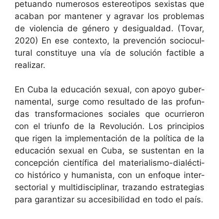
pet­uan­do numerosos estereoti­pos sex­is­tas que
aca­ban por man­ten­er y agravar los prob­le­mas
de vio­len­cia de género y desigual­dad. (Tovar,
2020) En ese con­tex­to, la pre­ven­ción socio­cul­
tur­al con­sti­tuye una vía de solu­ción factible a
realizar.
En Cuba la edu­cación sex­u­al, con apoyo guber­
na­men­tal, surge como resul­ta­do de las pro­fun­
das trans­for­ma­ciones sociales que ocur­rieron
con el tri­un­fo de la Rev­olu­ción. Los prin­ci­p­ios
que rigen la imple­mentación de la políti­ca de la
edu­cación sex­u­al en Cuba, se sus­ten­tan en la
con­cep­ción cien­tí­fi­ca del mate­ri­al­is­mo-dialéc­ti­
co históri­co y human­ista, con un enfoque inter­
sec­to­r­i­al y mul­ti­dis­ci­pli­nar, trazan­do estrate­gias
para garan­ti­zar su acce­si­bil­i­dad en todo el país.