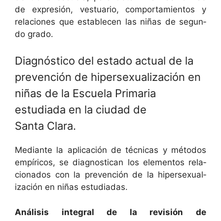
de expre­sión, ves­tu­ario, com­por­tamien­tos y
rela­ciones que estable­cen las niñas de segun­
do grado.
Diagnóstico del estado actual de la
prevención de hipersexualización en
niñas de la Escuela Primaria
estudiada en la ciudad de
Santa Clara.
Medi­ante la apli­cación de téc­ni­cas y méto­dos
empíri­cos, se diag­nos­ti­can los ele­men­tos rela­
ciona­dos con la pre­ven­ción de la hiper­sex­u­al­
ización en niñas estudiadas.
Análi­sis inte­gral de la revisión de