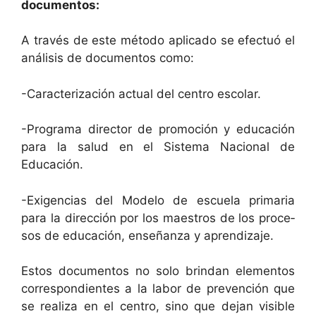
documentos:
A través de este méto­do apli­ca­do se efec­tuó el
análi­sis de doc­u­men­tos como:
-Car­ac­ter­i­zación actu­al del cen­tro escolar.
-Pro­gra­ma direc­tor de pro­mo­ción y edu­cación
para la salud en el Sis­tema Nacional de
Educación.
-Exi­gen­cias del Mod­e­lo de escuela pri­maria
para la direc­ción por los mae­stros de los pro­ce­
sos de edu­cación, enseñan­za y aprendizaje.
Estos doc­u­men­tos no solo brin­dan ele­men­tos
cor­re­spon­di­entes a la labor de pre­ven­ción que
se real­iza en el cen­tro, sino que dejan vis­i­ble