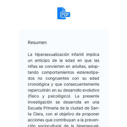
Resumen
La hiper­sex­u­al­ización infan­til impli­ca
un anticipo de la edad en que las
niñas se con­vierten en adul­tas, adop­
tan­do com­por­tamien­tos estereoti­pa­
dos no con­gru­entes con su edad
cronológ­i­ca y que con­se­cuente­mente
reper­cu­tirán en su desar­rol­lo evo­lu­ti­vo
(físi­co y psi­cológi­co). La pre­sente
inves­ti­gación se desar­rol­la en una
Escuela Pri­maria de la ciu­dad de San­
ta Clara, con el obje­ti­vo de pro­pon­er
acciones que con­tribuyan a la pre­ven­
ción socio­cul­tur­al de la hiper­sex­u­al­