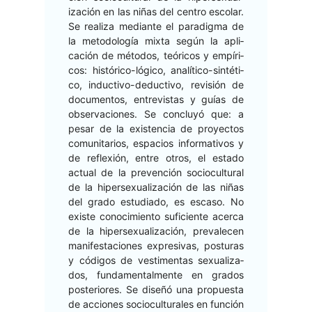
ización en las niñas del cen­tro esco­lar.
Se real­iza medi­ante el par­a­dig­ma de
la metodología mix­ta según la apli­
cación de méto­dos, teóri­cos y empíri­
cos: históri­co-lógi­co, analíti­co-sin­téti­
co, induc­ti­vo-deduc­ti­vo, revisión de
doc­u­men­tos, entre­vis­tas y guías de
obser­va­ciones. Se con­cluyó que: a
pesar de la exis­ten­cia de proyec­tos
comu­ni­tar­ios, espa­cios infor­ma­tivos y
de reflex­ión, entre otros, el esta­do
actu­al de la pre­ven­ción socio­cul­tur­al
de la hiper­sex­u­al­ización de las niñas
del gra­do estu­di­a­do, es esca­so. No
existe conocimien­to sufi­ciente acer­ca
de la hiper­sex­u­al­ización, prevale­cen
man­i­festa­ciones expre­si­vas, pos­turas
y códi­gos de ves­ti­men­tas sex­u­al­iza­
dos, fun­da­men­tal­mente en gra­dos
pos­te­ri­ores. Se dis­eñó una prop­ues­ta
de acciones socio­cul­tur­ales en fun­ción