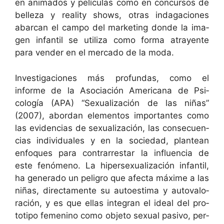
en ani­ma­dos y pelícu­las como en con­cur­sos de
belleza y real­i­ty shows, otras inda­ga­ciones
abar­can el cam­po del mar­ket­ing donde la ima­
gen infan­til se uti­liza como for­ma atrayente
para vender en el mer­ca­do de la moda.
Inves­ti­ga­ciones más pro­fun­das, como el
informe de la Aso­ciación Amer­i­cana de Psi­
cología (APA) “Sex­u­al­ización de las niñas”
(2007), abor­dan ele­men­tos impor­tantes como
las evi­den­cias de sex­u­al­ización, las con­se­cuen­
cias indi­vid­uales y en la sociedad, plantean
enfo­ques para con­trar­restar la influ­en­cia de
este fenó­meno. La hiper­sex­u­al­ización infan­til,
ha gen­er­a­do un peli­gro que afec­ta máxime a las
niñas, direc­ta­mente su autoes­ti­ma y auto­val­o­
ración, y es que ellas inte­gran el ide­al del pro­
totipo femeni­no como obje­to sex­u­al pasi­vo, per­