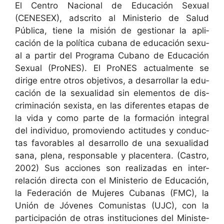
El Cen­tro Nacional de Edu­cación Sex­u­al
(CENESEX), adscrito al Min­is­te­rio de Salud
Públi­ca, tiene la mis­ión de ges­tionar la apli­
cación de la políti­ca cubana de edu­cación sex­u­
al a par­tir del Pro­gra­ma Cubano de Edu­cación
Sex­u­al (ProNES). El ProNES actual­mente se
dirige entre otros obje­tivos, a desar­rol­lar la edu­
cación de la sex­u­al­i­dad sin ele­men­tos de dis­
crim­i­nación sex­ista, en las difer­entes eta­pas de
la vida y como parte de la for­ma­ción inte­gral
del indi­vid­uo, pro­movien­do acti­tudes y con­duc­
tas favor­ables al desar­rol­lo de una sex­u­al­i­dad
sana, ple­na, respon­s­able y pla­cen­tera. (Cas­tro,
2002) Sus acciones son real­izadas en inter­
relación direc­ta con el Min­is­te­rio de Edu­cación,
la Fed­eración de Mujeres Cubanas (FMC), la
Unión de Jóvenes Comu­nistas (UJC), con la
par­tic­i­pación de otras insti­tu­ciones del Min­is­te­