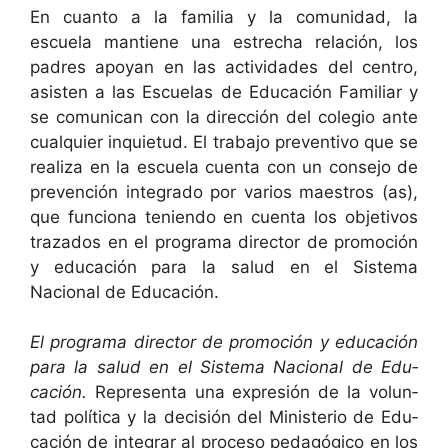
En cuan­to a la famil­ia y la comu­nidad, la
escuela mantiene una estrecha relación, los
padres apoy­an en las activi­dades del cen­tro,
asis­ten a las Escue­las de Edu­cación Famil­iar y
se comu­ni­can con la direc­ción del cole­gio ante
cualquier inqui­etud. El tra­ba­jo pre­ven­ti­vo que se
real­iza en la escuela cuen­ta con un con­se­jo de
pre­ven­ción inte­gra­do por var­ios mae­stros (as),
que fun­ciona tenien­do en cuen­ta los obje­tivos
traza­dos en el pro­gra­ma direc­tor de pro­mo­ción
y edu­cación para la salud en el Sis­tema
Nacional de Educación.
El pro­gra­ma direc­tor de pro­mo­ción y edu­cación
para la salud en el Sis­tema Nacional de Edu­
cación.
Rep­re­sen­ta una expre­sión de la vol­un­
tad políti­ca y la decisión del Min­is­te­rio de Edu­
cación de inte­grar al pro­ce­so pedagógi­co en los