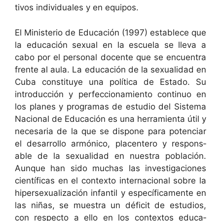
tivos indi­vid­uales y en equipos.
El Min­is­te­rio de Edu­cación (1997) establece que
la edu­cación sex­u­al en la escuela se lle­va a
cabo por el per­son­al docente que se encuen­tra
frente al aula. La edu­cación de la sex­u­al­i­dad en
Cuba con­sti­tuye una políti­ca de Esta­do. Su
intro­duc­ción y per­fec­cionamien­to con­tin­uo en
los planes y pro­gra­mas de estu­dio del Sis­tema
Nacional de Edu­cación es una her­ramien­ta útil y
nece­saria de la que se dispone para poten­ciar
el desar­rol­lo armóni­co, pla­cen­tero y respon­s­
able de la sex­u­al­i­dad en nues­tra población.
Aunque han sido muchas las inves­ti­ga­ciones
cien­tí­fi­cas en el con­tex­to inter­na­cional sobre la
hiper­sex­u­al­ización infan­til y especí­fi­ca­mente en
las niñas, se mues­tra un déficit de estu­dios,
con respec­to a ello en los con­tex­tos edu­ca­