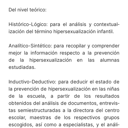
Del niv­el teórico:
Históri­co-Lógi­co: para el análi­sis y con­tex­tu­al­
ización del tér­mi­no hiper­sex­u­al­ización infantil.
Analíti­co-Sin­téti­co: para recopi­lar y com­pren­der
mejor la infor­ma­ción respec­to a la pre­ven­ción
de la hiper­sex­u­al­ización en las alum­nas
estudiadas.
Induc­ti­vo-Deduc­ti­vo: para deducir el esta­do de
la pre­ven­ción de hiper­sex­u­al­ización en las niñas
de la escuela, a par­tir de los resul­ta­dos
obtenidos del análi­sis de doc­u­men­tos, entre­vis­
tas semi­estruc­turadas a la direc­to­ra del cen­tro
esco­lar, maes­tras de los respec­tivos gru­pos
escogi­dos, así como a espe­cial­is­tas, y el análi­