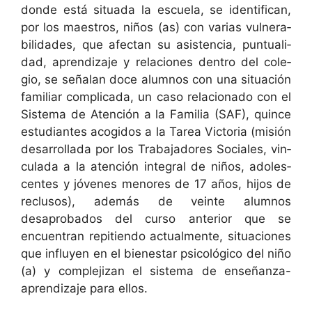
donde está situ­a­da la escuela, se iden­ti­f­i­can,
por los mae­stros, niños (as) con varias vul­ner­a­
bil­i­dades, que afectan su asis­ten­cia, pun­tu­al­i­
dad, apren­diza­je y rela­ciones den­tro del cole­
gio, se señalan doce alum­nos con una situación
famil­iar com­pli­ca­da, un caso rela­ciona­do con el
Sis­tema de Aten­ción a la Famil­ia (SAF), quince
estu­di­antes acogi­dos a la Tarea Vic­to­ria (mis­ión
desar­rol­la­da por los Tra­ba­jadores Sociales, vin­
cu­la­da a la aten­ción inte­gral de niños, ado­les­
centes y jóvenes menores de 17 años, hijos de
reclu­sos), además de veinte alum­nos
desaproba­dos del cur­so ante­ri­or que se
encuen­tran repi­tien­do actual­mente, situa­ciones
que influyen en el bien­es­tar psi­cológi­co del niño
(a) y com­ple­jizan el sis­tema de enseñan­za-
apren­diza­je para ellos.