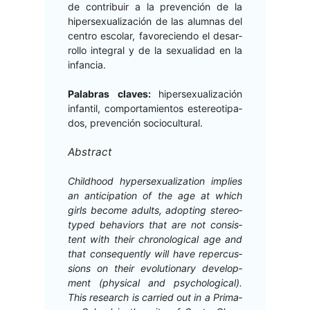
de con­tribuir a la pre­ven­ción de la
hiper­sex­u­al­ización de las alum­nas del
cen­tro esco­lar, favore­cien­do el desar­
rol­lo inte­gral y de la sex­u­al­i­dad en la
infancia.
Pal­abras claves:
hiper­sex­u­al­ización
infan­til, com­por­tamien­tos estereoti­pa­
dos, pre­ven­ción sociocultural.
Abstract
Child­hood hyper­sex­u­al­iza­tion implies
an antic­i­pa­tion of the age at which
girls become adults, adopt­ing stereo­
typed behav­iors that are not con­sis­
tent with their chrono­log­i­cal age and
that con­se­quent­ly will have reper­cus­
sions on their evo­lu­tion­ary devel­op­
ment (phys­i­cal and psy­cho­log­i­cal).
This research is car­ried out in a Pri­ma­