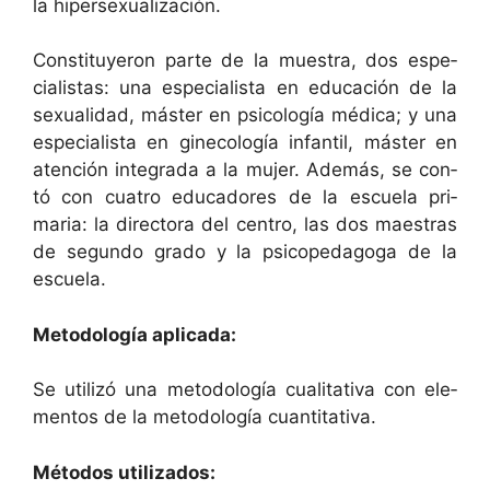
la hipersexualización.
Con­sti­tuyeron parte de la mues­tra, dos espe­
cial­is­tas: una espe­cial­ista en edu­cación de la
sex­u­al­i­dad, máster en psi­cología médi­ca; y una
espe­cial­ista en gine­cología infan­til, máster en
aten­ción integra­da a la mujer. Además, se con­
tó con cua­tro edu­cadores de la escuela pri­
maria: la direc­to­ra del cen­tro, las dos maes­tras
de segun­do gra­do y la psi­cope­d­a­goga de la
escuela.
Metodología apli­ca­da:
Se uti­lizó una metodología cual­i­ta­ti­va con ele­
men­tos de la metodología cuantitativa.
Méto­dos utilizados: