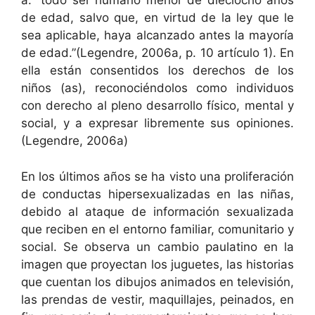
a: “todo ser humano menor de diecio­cho años
de edad, sal­vo que, en vir­tud de la ley que le
sea aplic­a­ble, haya alcan­za­do antes la may­oría
de edad.”(Legendre, 2006a, p. 10 artícu­lo 1). En
ella están con­sen­ti­dos los dere­chos de los
niños (as), recono­cién­do­los como indi­vid­u­os
con dere­cho al pleno desar­rol­lo físi­co, men­tal y
social, y a expre­sar libre­mente sus opin­iones.
(Legendre, 2006a)
En los últi­mos años se ha vis­to una pro­lif­eración
de con­duc­tas hiper­sex­u­al­izadas en las niñas,
debido al ataque de infor­ma­ción sex­u­al­iza­da
que reciben en el entorno famil­iar, comu­ni­tario y
social. Se obser­va un cam­bio pau­lati­no en la
ima­gen que proyectan los juguetes, las his­to­rias
que cuen­tan los dibu­jos ani­ma­dos en tele­visión,
las pren­das de vestir, maquil­la­jes, peina­dos, en