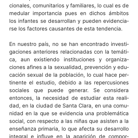
cionales, comu­ni­tar­ios y famil­iares, lo cual es de
medu­lar impor­tan­cia pues en dichos ámbitos
los infantes se desar­rol­lan y pueden evi­den­cia­
rse los fac­tores cau­santes de esta tendencia.
En nue­stro país, no se han encon­tra­do inves­ti­
ga­ciones ante­ri­ores rela­cionadas con la temáti­
ca, aun existien­do insti­tu­ciones y orga­ni­za­
ciones afines a la sex­u­al­i­dad, pre­ven­ción y edu­
cación sex­u­al de la población, lo cual hace per­
ti­nente el estu­dio, debido a las reper­cu­siones
sociales que puede gener­ar. Se con­sid­era
entonces, la necesi­dad de estu­di­ar esta real­i­
dad, en la ciu­dad de San­ta Clara, en una comu­
nidad en la que se evi­den­cia una prob­lemáti­ca
social, con respec­to a las niñas que asis­ten a la
enseñan­za pri­maria, lo que afec­ta su desar­rol­lo
inte­gral e influye en la apari­ción de com­por­