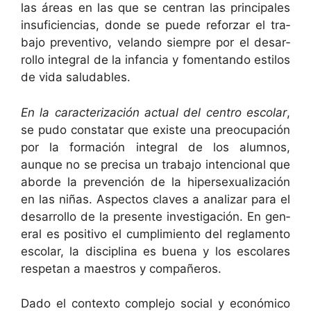
las áreas en las que se cen­tran las prin­ci­pales
insu­fi­cien­cias, donde se puede reforzar el tra­
ba­jo pre­ven­ti­vo, velando siem­pre por el desar­
rol­lo inte­gral de la infan­cia y fomen­tan­do esti­los
de vida saludables.
En la car­ac­ter­i­zación actu­al del cen­tro esco­lar
,
se pudo con­statar que existe una pre­ocu­pación
por la for­ma­ción inte­gral de los alum­nos,
aunque no se pre­cisa un tra­ba­jo inten­cional que
abor­de la pre­ven­ción de la hiper­sex­u­al­ización
en las niñas. Aspec­tos claves a analizar para el
desar­rol­lo de la pre­sente inves­ti­gación. En gen­
er­al es pos­i­ti­vo el cumplim­ien­to del reglamen­to
esco­lar, la dis­ci­plina es bue­na y los esco­lares
respetan a mae­stros y compañeros.
Dado el con­tex­to com­ple­jo social y económi­co