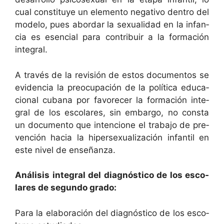
cual con­sti­tuye un ele­men­to neg­a­ti­vo den­tro del
mod­e­lo, pues abor­dar la sex­u­al­i­dad en la infan­
cia es esen­cial para con­tribuir a la for­ma­ción
integral.
A través de la revisión de estos doc­u­men­tos se
evi­den­cia la pre­ocu­pación de la políti­ca edu­ca­
cional cubana por favore­cer la for­ma­ción inte­
gral de los esco­lares, sin embar­go, no con­s­ta
un doc­u­men­to que inten­cione el tra­ba­jo de pre­
ven­ción hacia la hiper­sex­u­al­ización infan­til en
este niv­el de enseñanza.
Análi­sis inte­gral del diag­nós­ti­co de los esco­
lares de segun­do grado:
Para la elab­o­ración del diag­nós­ti­co de los esco­