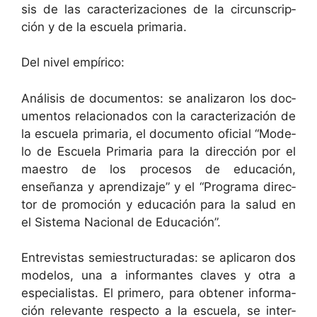
sis de las car­ac­ter­i­za­ciones de la cir­cun­scrip­
ción y de la escuela primaria.
Del niv­el empírico:
Análi­sis de doc­u­men­tos: se analizaron los doc­
u­men­tos rela­ciona­dos con la car­ac­ter­i­zación de
la escuela pri­maria, el doc­u­men­to ofi­cial “Mod­e­
lo de Escuela Pri­maria para la direc­ción por el
mae­stro de los pro­ce­sos de edu­cación,
enseñan­za y apren­diza­je” y el “Pro­gra­ma direc­
tor de pro­mo­ción y edu­cación para la salud en
el Sis­tema Nacional de Educación”.
Entre­vis­tas semi­estruc­turadas: se apli­caron dos
mod­e­los, una a infor­mantes claves y otra a
espe­cial­is­tas. El primero, para obten­er infor­ma­
ción rel­e­vante respec­to a la escuela, se inter­