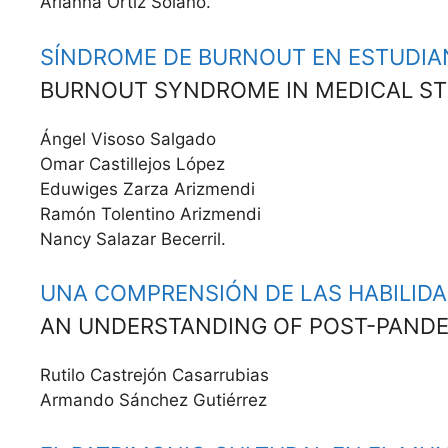
Ari­an­na Ortiz Solano.
SÍNDROME DE BURNOUT EN ESTUDIAN
BURNOUT SYNDROME IN MEDICAL ST
Ángel Visoso Sal­ga­do
Omar Castille­jos López
Eduwiges Zarza Ariz­men­di
Ramón Tolenti­no Ariz­men­di
Nan­cy Salazar Becerril.
UNA COMPRENSIÓN DE LAS HABILIDA
AN UNDERSTANDING OF POST-PANDEM
Ruti­lo Cas­tre­jón Casar­ru­bias
Arman­do Sánchez Gutiérrez