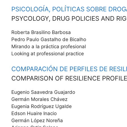
PSICOLOGÍA, POLÍTICAS SOBRE DROG
PSYCOLOGY, DRUG POLICIES AND RIGH
Rober­ta Brasili­no Bar­bosa
Pedro Paulo Gastal­ho de Bical­ho
Miran­do a la prác­ti­ca pro­fe­sion­al
Look­ing at pro­fes­sion­al practice
COMPARACIÓN DE PERFILES DE RESIL
COMPARISON OF RESILIENCE PROFILE
Euge­nio Saave­dra Gua­jar­do
Ger­mán Morales Chávez
Euge­nia Rodríguez Ugalde
Edson Huaire Ina­cio
Ger­mán López Noreña