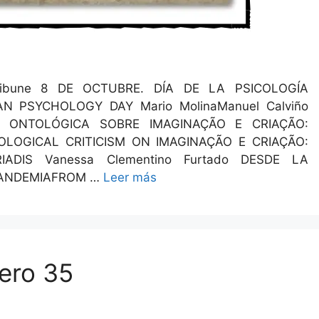
a­Tri­bune 8 DE OCTUBRE. DÍA DE LA PSICOLOGÍA
 PSYCHOLOGY DAY Mario Moli­naManuel Calviño
ty CRÍTICA ONTOLÓGICA SOBRE IMAGINAÇÃO E CRIAÇÃO:
LOGICAL CRITICISM ON IMAGINAÇÃO E CRIAÇÃO:
S Vanes­sa Clementi­no Fur­ta­do DESDE LA
PANDEMIAFROM …
Leer más
ero 35