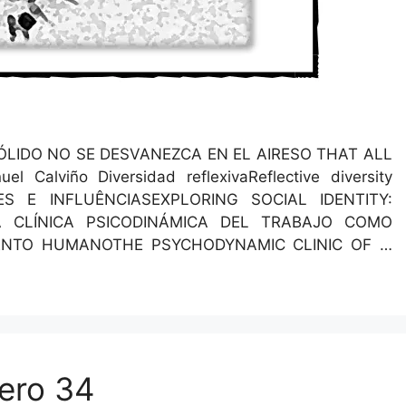
O SÓLIDO NO SE DESVANEZCA EN EL AIRESO THAT ALL
ño Diver­si­dad reflex­i­vaRe­flec­tive diver­si­ty
S E INFLUÊNCIASEXPLORING SOCIAL IDENTITY:
LA CLÍNICA PSICODINÁMICA DEL TRABAJO COMO
MIENTO HUMANOTHE PSYCHODYNAMIC CLINIC OF …
ero 34