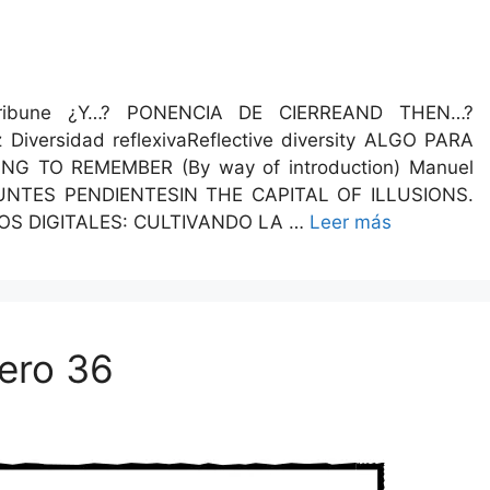
a­Tri­bune ¿Y…? PONENCIA DE CIERREAND THEN…?
r­si­dad reflex­i­vaRe­flec­tive diver­si­ty ALGO PARA
G TO REMEMBER (By way of intro­duc­tion) Manuel
PUNTES PENDIENTESIN THE CAPITAL OF ILLUSIONS.
VOS DIGITALES: CULTIVANDO LA …
Leer más
ero 36