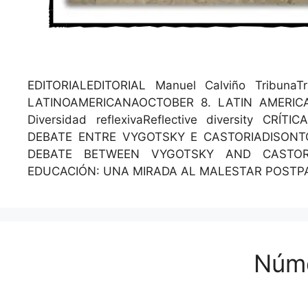
EDITORIALEDITORIAL Manuel Calviño Tri­bun
LATINOAMERICANAOCTOBER 8. LATIN AMERICAN
Diver­si­dad reflex­i­vaRe­flec­tive diver­si­
DEBATE ENTRE VYGOTSKY E CASTORIADISONTO
DEBATE BETWEEN VYGOTSKY AND CASTORIADI
EDUCACIÓN: UNA MIRADA AL MALESTAR POST
Núm