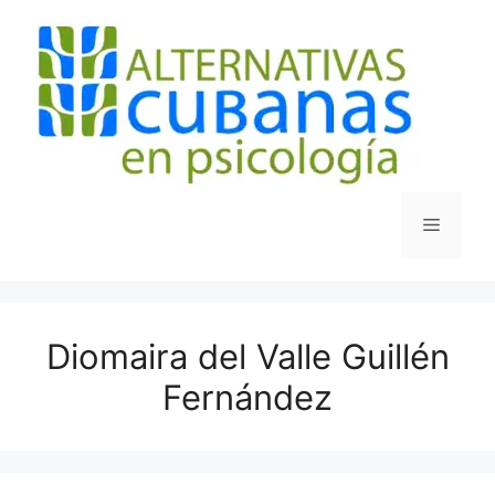
Saltar
al
contenido
Menú
Diomaira del Valle Guillén
Fernández