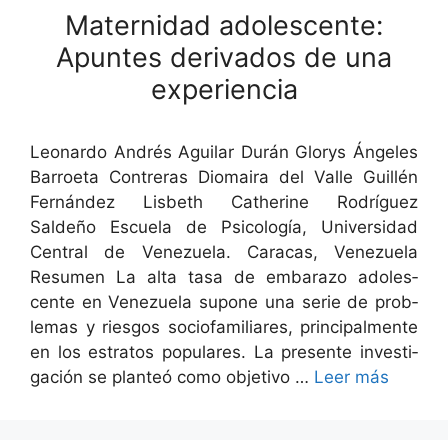
Maternidad adolescente:
Apuntes derivados de una
experiencia
Leonar­do Andrés Aguilar Durán Glo­rys Ánge­les
Bar­roeta Con­tr­eras Diomaira del Valle Guil­lén
Fer­nán­dez Lis­beth Cather­ine Rodríguez
Saldeño Escuela de Psi­cología, Uni­ver­si­dad
Cen­tral de Venezuela. Cara­cas, Venezuela
Resumen La alta tasa de embara­zo ado­les­
cente en Venezuela supone una serie de prob­
le­mas y ries­gos socio­fa­mil­iares, prin­ci­pal­mente
en los estratos pop­u­lares. La pre­sente inves­ti­
gación se planteó como obje­ti­vo …
Leer más