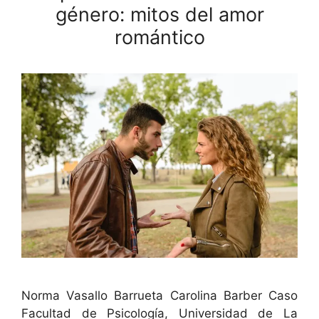
género: mitos del amor
romántico
Nor­ma Vasal­lo Bar­rue­ta Car­oli­na Bar­ber Caso
Fac­ul­tad de Psi­cología, Uni­ver­si­dad de La