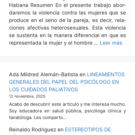
Habana Resumen En el pre­sente tra­ba­jo abor­
dare­mos la vio­len­cia con­tra las mujeres que se
pro­duce en el seno de la pare­ja, es decir, rela­
ciones afec­ti­vas het­ero­sex­u­ales. Esta vio­len­cia
se sus­ten­ta en la man­era difer­en­cial en que es
rep­re­sen­ta­da la mujer y el hom­bre …
Leer más
Ada Mildred Alemán-Batista
en
LINEAMIENTOS
GENERALES DEL PAPEL DEL PSICÓLOGO EN
LOS CUIDADOS PALIATIVOS
12 noviembre, 2025
Acabo de descubrir este artículo y me interesa mucho.
Soy educadora en salud pública, psicóloga clínica y
tanatóloga. Les comparto…
Reinaldo Rodriguez
en
ESTEREOTIPOS DE