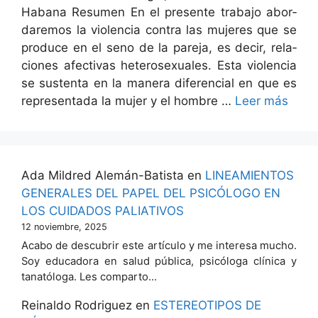
Habana Resumen En el pre­sente tra­ba­jo abor­
dare­mos la vio­len­cia con­tra las mujeres que se
pro­duce en el seno de la pare­ja, es decir, rela­
ciones afec­ti­vas het­ero­sex­u­ales. Esta vio­len­cia
se sus­ten­ta en la man­era difer­en­cial en que es
rep­re­sen­ta­da la mujer y el hom­bre …
Leer más
Ada Mildred Alemán-Batista
en
LINEAMIENTOS
GENERALES DEL PAPEL DEL PSICÓLOGO EN
LOS CUIDADOS PALIATIVOS
12 noviembre, 2025
Acabo de descubrir este artículo y me interesa mucho.
Soy educadora en salud pública, psicóloga clínica y
tanatóloga. Les comparto…
Reinaldo Rodriguez
en
ESTEREOTIPOS DE