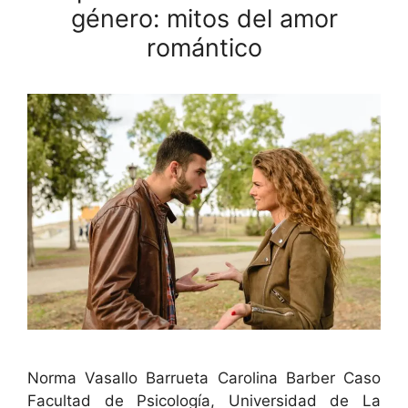
género: mitos del amor
romántico
Nor­ma Vasal­lo Bar­rue­ta Car­oli­na Bar­ber Caso
Fac­ul­tad de Psi­cología, Uni­ver­si­dad de La