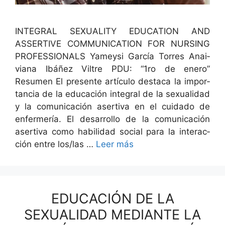
INTEGRAL SEXUALITY EDUCATION AND
ASSERTIVE COMMUNICATION FOR NURSING
PROFESSIONALS Yameysi Gar­cía Tor­res Anai­
viana Ibáñez Vil­tre PDU: “1ro de enero”
Resumen El pre­sente artícu­lo desta­ca la impor­
tan­cia de la edu­cación inte­gral de la sex­u­al­i­dad
y la comu­ni­cación aserti­va en el cuida­do de
enfer­mería. El desar­rol­lo de la comu­ni­cación
aserti­va como habil­i­dad social para la inter­ac­
ción entre los/las …
Leer más
EDUCACIÓN DE LA
SEXUALIDAD MEDIANTE LA