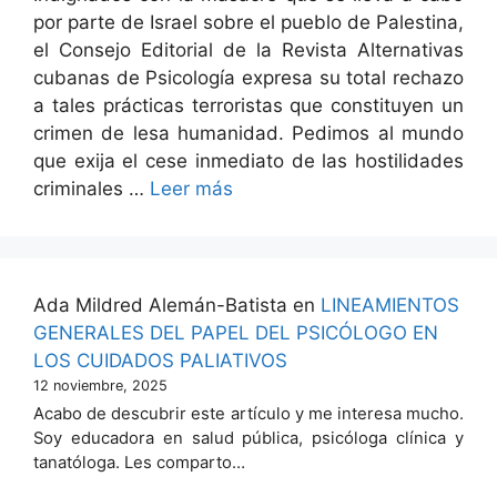
por parte de Israel sobre el pueblo de Palesti­na,
el Con­se­jo Edi­to­r­i­al de la Revista Alter­na­ti­vas
cubanas de Psi­cología expre­sa su total rec­ha­zo
a tales prác­ti­cas ter­ror­is­tas que con­sti­tuyen un
crimen de lesa humanidad. Ped­i­mos al mun­do
que exi­ja el cese inmedi­a­to de las hos­til­i­dades
crim­i­nales …
Leer más
Ada Mildred Alemán-Batista
en
LINEAMIENTOS
GENERALES DEL PAPEL DEL PSICÓLOGO EN
LOS CUIDADOS PALIATIVOS
12 noviembre, 2025
Acabo de descubrir este artículo y me interesa mucho.
Soy educadora en salud pública, psicóloga clínica y
tanatóloga. Les comparto…