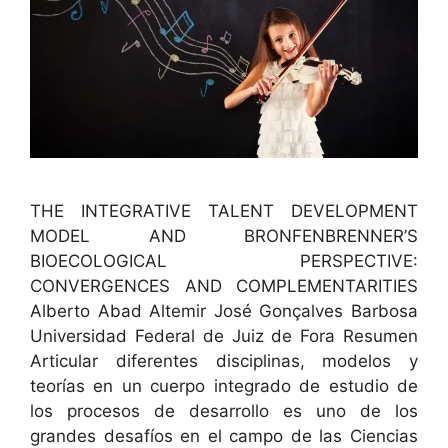
THE INTEGRATIVE TALENT DEVELOPMENT
MODEL AND BRONFENBRENNER’S
BIOECOLOGICAL PERSPECTIVE:
CONVERGENCES AND COMPLEMENTARITIES
Alber­to Abad Altemir José Gonçalves Bar­bosa
Uni­ver­si­dad Fed­er­al de Juiz de Fora Resumen
Artic­u­lar difer­entes dis­ci­plinas, mod­e­los y
teorías en un cuer­po inte­gra­do de estu­dio de
los pro­ce­sos de desar­rol­lo es uno de los
grandes desafíos en el cam­po de las Cien­cias