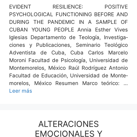
EVIDENT RESILIENCE: POSITIVE
PSYCHOLOGICAL FUNCTIONING BEFORE AND
DURING THE PANDEMIC IN A SAMPLE OF
CUBAN YOUNG PEOPLE Annia Esther Vives
Igle­sias Depar­ta­men­to de Teología, Inves­ti­ga­
ciones y Pub­li­ca­ciones, Sem­i­nario Teológi­co
Adven­tista de Cuba, Cuba Car­los Marce­lo
Moroni Fac­ul­tad de Psi­cología, Uni­ver­si­dad de
Mon­te­more­los, Méx­i­co Raúl Rodríguez Anto­nio
Fac­ul­tad de Edu­cación, Uni­ver­si­dad de Mon­te­
more­los, Méx­i­co Resumen Mar­co teóri­co: …
Leer más
ALTERACIONES
EMOCIONALES Y