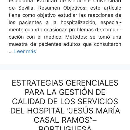
Psiquia­tría. Fac­ul­tad de Med­i­c­i­na. Uni­ver­si­dad
de Sevil­la. Resumen Obje­tivos: este artícu­lo
tiene como obje­ti­vo estu­di­ar las reac­ciones de
los pacientes a la hos­pi­tal­ización, espe­cial­
mente cuan­do oca­sio­n­an prob­le­mas de comu­ni­
cación con el médi­co. Méto­dos: se tomó una
mues­tra de pacientes adul­tos que con­sul­taron
…
Leer más
ESTRATEGIAS GERENCIALES
PARA LA GESTIÓN DE
CALIDAD DE LOS SERVICIOS
DEL HOSPITAL “JESÚS MARÍA
CASAL RAMOS”–
PORTUGUESA