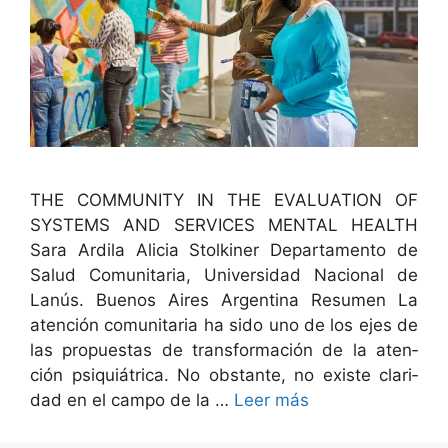
THE COMMUNITY IN THE EVALUATION OF
SYSTEMS AND SERVICES MENTAL HEALTH
Sara Ardi­la Ali­cia Stolkin­er Depar­ta­men­to de
Salud Comu­ni­taria, Uni­ver­si­dad Nacional de
Lanús. Buenos Aires Argenti­na Resumen La
aten­ción comu­ni­taria ha sido uno de los ejes de
las prop­ues­tas de trans­for­ma­ción de la aten­
ción psiquiátri­ca. No obstante, no existe clar­i­
dad en el cam­po de la …
Leer más