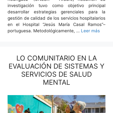
inves­ti­gación tuvo como obje­ti­vo prin­ci­pal
desar­rol­lar estrate­gias geren­ciales para la
gestión de cal­i­dad de los ser­vi­cios hos­pi­ta­lar­ios
en el Hos­pi­tal “Jesús María Casal Ramos”–
portuguesa. Metodológi­ca­mente, …
Leer más
LO COMUNITARIO EN LA
EVALUACIÓN DE SISTEMAS Y
SERVICIOS DE SALUD
MENTAL