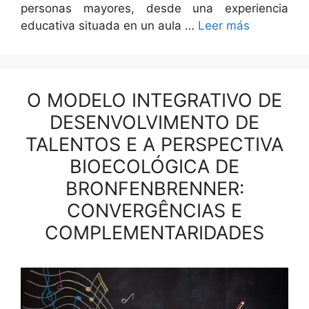
per­sonas may­ores, des­de una expe­ri­en­cia
educa­ti­va situ­a­da en un aula …
Leer más
O MODELO INTEGRATIVO DE
DESENVOLVIMENTO DE
TALENTOS E A PERSPECTIVA
BIOECOLÓGICA DE
BRONFENBRENNER:
CONVERGÊNCIAS E
COMPLEMENTARIDADES