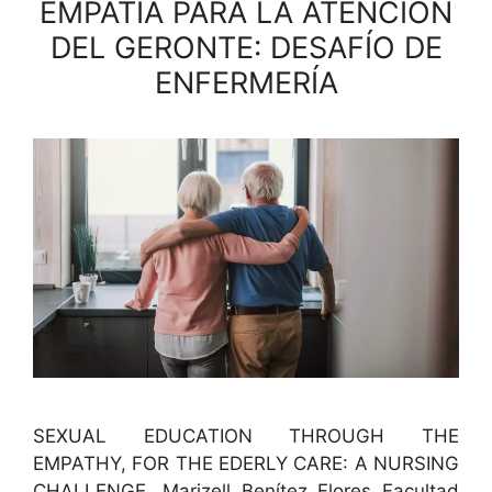
EMPATÍA PARA LA ATENCIÓN
DEL GERONTE: DESAFÍO DE
ENFERMERÍA
SEXUAL EDUCATION THROUGH THE
EMPATHY, FOR THE EDERLY CARE: A NURSING
CHALLENGE. Marizell Benítez Flo­res Fac­ul­tad