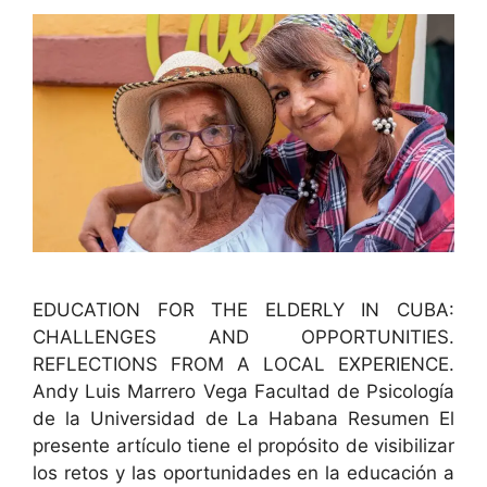
EDUCATION FOR THE ELDERLY IN CUBA:
CHALLENGES AND OPPORTUNITIES.
REFLECTIONS FROM A LOCAL EXPERIENCE.
Andy Luis Mar­rero Vega Fac­ul­tad de Psi­cología
de la Uni­ver­si­dad de La Habana Resumen El
pre­sente artícu­lo tiene el propósi­to de vis­i­bi­lizar
los retos y las opor­tu­nidades en la edu­cación a