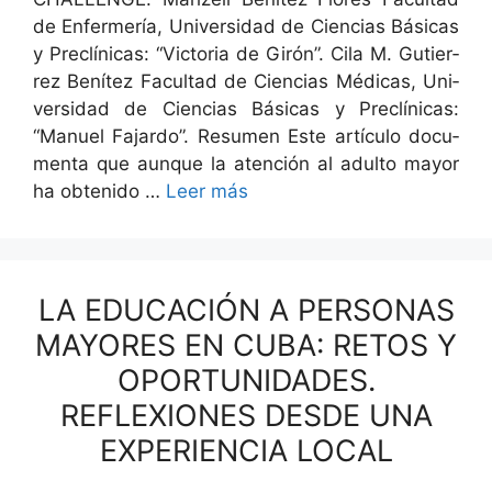
de Enfer­mería, Uni­ver­si­dad de Cien­cias Bási­cas
y Pre­clíni­cas: “Vic­to­ria de Girón”. Cila M. Gutier­
rez Benítez Fac­ul­tad de Cien­cias Médi­cas, Uni­
ver­si­dad de Cien­cias Bási­cas y Pre­clíni­cas:
“Manuel Fajar­do”. Resumen Este artícu­lo doc­u­
men­ta que aunque la aten­ción al adul­to may­or
ha obtenido …
Leer más
LA EDUCACIÓN A PERSONAS
MAYORES EN CUBA: RETOS Y
OPORTUNIDADES.
REFLEXIONES DESDE UNA
EXPERIENCIA LOCAL