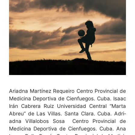
Ari­ad­na Martínez Requeiro Cen­tro Provin­cial de
Med­i­c­i­na Deporti­va de Cien­fue­gos. Cuba. Isaac
Irán Cabr­era Ruiz Uni­ver­si­dad Cen­tral “Mar­ta
Abreu” de Las Vil­las. San­ta Clara. Cuba. Adri­
ad­na Vil­lalo­bos Sosa Cen­tro Provin­cial de
Med­i­c­i­na Deporti­va de Cien­fue­gos. Cuba. Ana