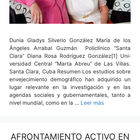
Dunia Gladys Sil­ve­rio González María de los
Ánge­les Arra­bal Guzmán Poli­clíni­co “San­ta
Clara” Diana Rosa Rodríguez González[1] Uni­
ver­si­dad Cen­tral “Mar­ta Abreu” de Las Vil­las.
San­ta Clara, Cuba Resumen Los estu­dios sobre
enve­jec­imien­to demográ­fi­co han adquiri­do un
lugar rel­e­vante en la inves­ti­gación y en las
agen­das sociales y guber­na­men­tales, tan­to a
niv­el mundi­al, como en la …
Leer más
AFRONTAMIENTO ACTIVO EN