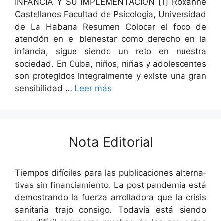
INFANCIA Y SU IMPLEMENTACIÓN [1] Rox­anne
Castel­lanos Fac­ul­tad de Psi­cología, Uni­ver­si­dad
de La Habana Resumen Colo­car el foco de
aten­ción en el bien­es­tar como dere­cho en la
infan­cia, sigue sien­do un reto en nues­tra
sociedad. En Cuba, niños, niñas y ado­les­centes
son pro­te­gi­dos inte­gral­mente y existe una gran
sen­si­bil­i­dad …
Leer más
Nota Editorial
Tiem­pos difí­ciles para las pub­li­ca­ciones alter­na­
ti­vas sin finan­ciamien­to. La post pan­demia está
demostran­do la fuerza arrol­lado­ra que la cri­sis
san­i­taria tra­jo con­si­go. Todavía está sien­do