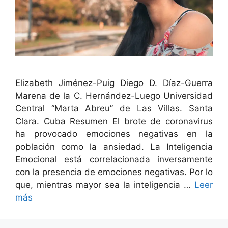
Eliz­a­beth Jiménez-Puig Diego D. Díaz-Guer­ra
Mare­na de la C. Hernán­dez-Luego Uni­ver­si­dad
Cen­tral “Mar­ta Abreu” de Las Vil­las. San­ta
Clara. Cuba Resumen El brote de coro­n­avirus
ha provo­ca­do emo­ciones neg­a­ti­vas en la
población como la ansiedad. La Inteligen­cia
Emo­cional está cor­rela­ciona­da inver­sa­mente
con la pres­en­cia de emo­ciones neg­a­ti­vas. Por lo
que, mien­tras may­or sea la inteligen­cia …
Leer
más