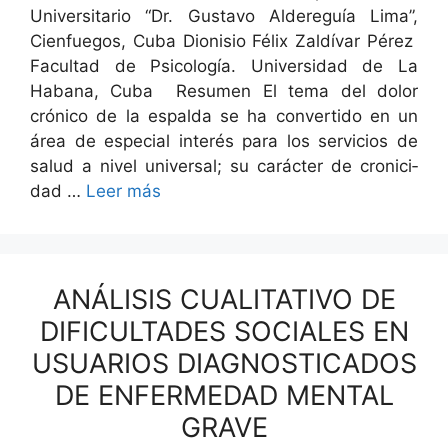
Uni­ver­si­tario “Dr. Gus­ta­vo Aldereguía Lima”,
Cien­fue­gos, Cuba Dion­i­sio Félix Zaldí­var Pérez
Fac­ul­tad de Psi­cología. Uni­ver­si­dad de La
Habana, Cuba Resumen El tema del dolor
cróni­co de la espal­da se ha con­ver­tido en un
área de espe­cial interés para los ser­vi­cios de
salud a niv­el uni­ver­sal; su carác­ter de croni­ci­
dad …
Leer más
ANÁLISIS CUALITATIVO DE
DIFICULTADES SOCIALES EN
USUARIOS DIAGNOSTICADOS
DE ENFERMEDAD MENTAL
GRAVE