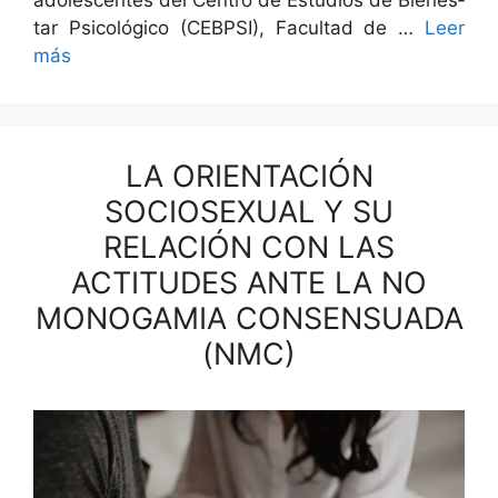
ado­les­centes del Cen­tro de Estu­dios de Bien­es­
tar Psi­cológi­co (CEBPSI), Fac­ul­tad de …
Leer
más
LA ORIENTACIÓN
SOCIOSEXUAL Y SU
RELACIÓN CON LAS
ACTITUDES ANTE LA NO
MONOGAMIA CONSENSUADA
(NMC)