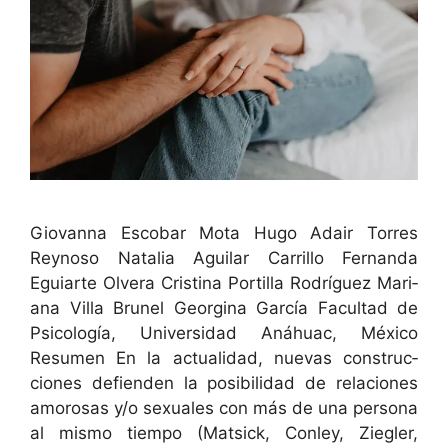
Gio­van­na Esco­bar Mota Hugo Adair Tor­res
Reynoso Natalia Aguilar Car­ril­lo Fer­nan­da
Eguiarte Olvera Cristi­na Por­tilla Rodríguez Mar­i­
ana Vil­la Brunel Georgina Gar­cía Fac­ul­tad de
Psi­cología, Uni­ver­si­dad Anáhuac, Méx­i­co
Resumen En la actu­al­i­dad, nuevas con­struc­
ciones defien­den la posi­bil­i­dad de rela­ciones
amorosas y/o sex­u­ales con más de una per­sona
al mis­mo tiem­po (Mat­sick, Con­ley, Ziegler,