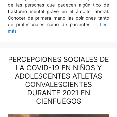
de las per­sonas que pade­cen algún tipo de
trastorno men­tal grave en el ámbito lab­o­ral.
Cono­cer de primera mano las opin­iones tan­to
de pro­fe­sion­ales como de pacientes …
Leer
más
PERCEPCIONES SOCIALES DE
LA COVID-19 EN NIÑOS Y
ADOLESCENTES ATLETAS
CONVALESCIENTES
DURANTE 2021 EN
CIENFUEGOS