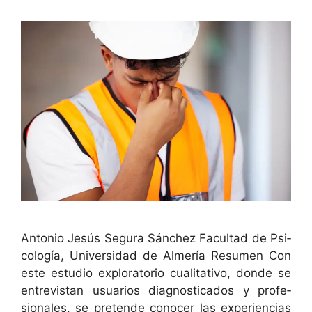
Anto­nio Jesús Segu­ra Sánchez Fac­ul­tad de Psi­
cología, Uni­ver­si­dad de Almería Resumen Con
este estu­dio explorato­rio cual­i­ta­ti­vo, donde se
entre­vis­tan usuar­ios diag­nos­ti­ca­dos y pro­fe­
sion­ales, se pre­tende cono­cer las expe­ri­en­cias