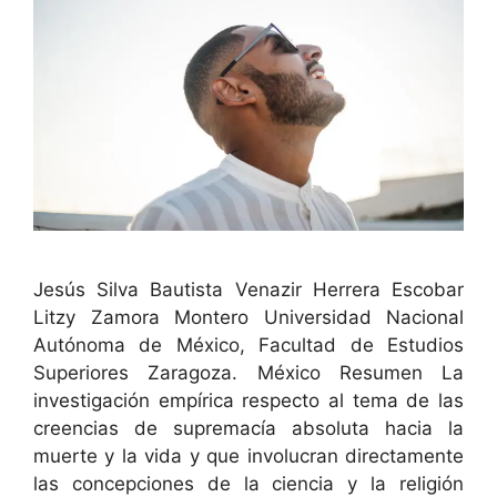
Jesús Sil­va Bautista Venazir Her­rera Esco­bar
Litzy Zamo­ra Mon­tero Uni­ver­si­dad Nacional
Autóno­ma de Méx­i­co, Fac­ul­tad de Estu­dios
Supe­ri­ores Zaragoza. Méx­i­co Resumen La
inves­ti­gación empíri­ca respec­to al tema de las
creen­cias de suprema­cía abso­lu­ta hacia la
muerte y la vida y que involu­cran direc­ta­mente
las con­cep­ciones de la cien­cia y la religión