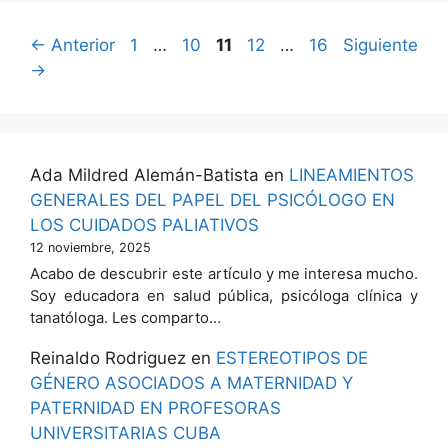
Página
Página
Página
Página
Página
←
Anterior
1
…
10
11
12
…
16
Siguiente
→
Ada Mildred Alemán-Batista
en
LINEAMIENTOS
GENERALES DEL PAPEL DEL PSICÓLOGO EN
LOS CUIDADOS PALIATIVOS
12 noviembre, 2025
Acabo de descubrir este artículo y me interesa mucho.
Soy educadora en salud pública, psicóloga clínica y
tanatóloga. Les comparto…
Reinaldo Rodriguez
en
ESTEREOTIPOS DE
GÉNERO ASOCIADOS A MATERNIDAD Y
PATERNIDAD EN PROFESORAS
UNIVERSITARIAS CUBA