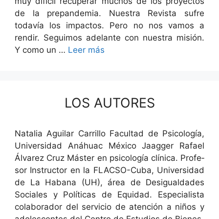
muy difí­cil recu­per­ar muchos de los proyec­tos
de la prepan­demia. Nues­tra Revista sufre
todavía los impactos. Pero no nos vamos a
rendir. Seguimos ade­lante con nues­tra mis­ión.
Y como un …
Leer más
LOS AUTORES
Natalia Aguilar Car­ril­lo Fac­ul­tad de Psi­cología,
Uni­ver­si­dad Anáhuac Méx­i­co Jaag­ger Rafael
Álvarez Cruz Máster en psi­cología clíni­ca. Pro­fe­
sor Instruc­tor en la FLAC­­SO-Cuba, Uni­ver­si­dad
de La Habana (UH), área de Desigual­dades
Sociales y Políti­cas de Equidad. Espe­cial­ista
colab­o­rador del ser­vi­cio de aten­ción a niños y