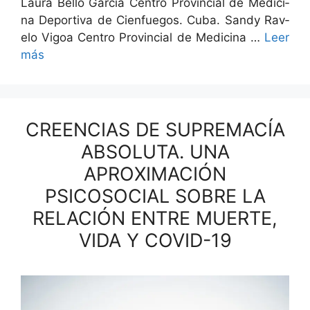
Lau­ra Bel­lo Gar­cía Cen­tro Provin­cial de Med­i­c­i­
na Deporti­va de Cien­fue­gos. Cuba. Sandy Rav­
elo Vigoa Cen­tro Provin­cial de Med­i­c­i­na …
Leer
más
CREENCIAS DE SUPREMACÍA
ABSOLUTA. UNA
APROXIMACIÓN
PSICOSOCIAL SOBRE LA
RELACIÓN ENTRE MUERTE,
VIDA Y COVID-19